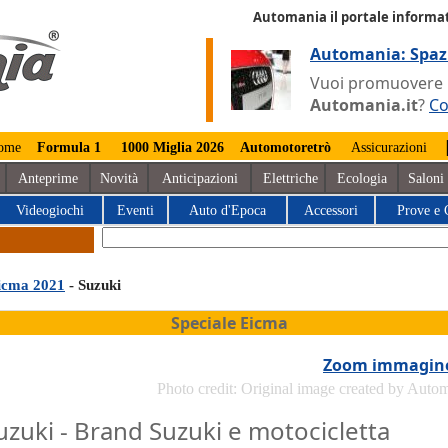
Automania il portale informat
Automania: Spaz
Vuoi promuovere la
Automania.it
?
Co
ome
Formula 1
1000 Miglia 2026
Automotoretrò
Assicurazioni
Anteprime
Novità
Anticipazioni
Elettriche
Ecologia
Saloni
Videogiochi
Eventi
Auto d'Epoca
Accessori
Prove e 
icma 2021
- Suzuki
Speciale Eicma
Zoom immagin
Photo credit: Original image created by Auto
uzuki - Brand Suzuki e motocicletta