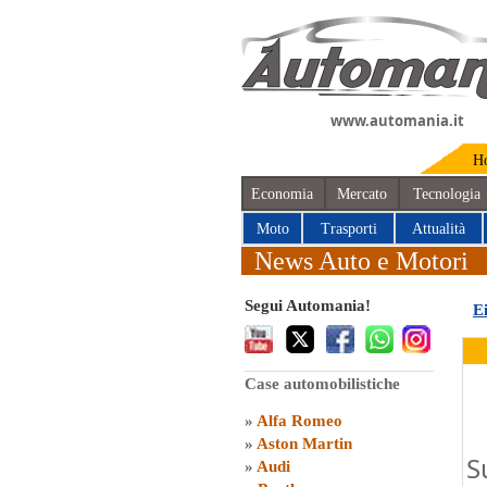
www.automania.it
H
Economia
Mercato
Tecnologia
Moto
Trasporti
Attualità
News Auto e Motori
Segui Automania!
E
Case automobilistiche
»
Alfa Romeo
»
Aston Martin
S
»
Audi