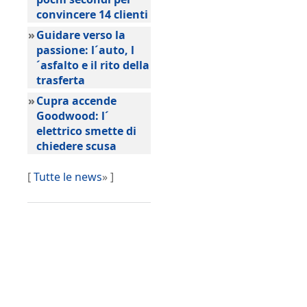
convincere 14 clienti
»
Guidare verso la
passione: l´auto, l
´asfalto e il rito della
trasferta
»
Cupra accende
Goodwood: l´
elettrico smette di
chiedere scusa
[
Tutte le news
» ]