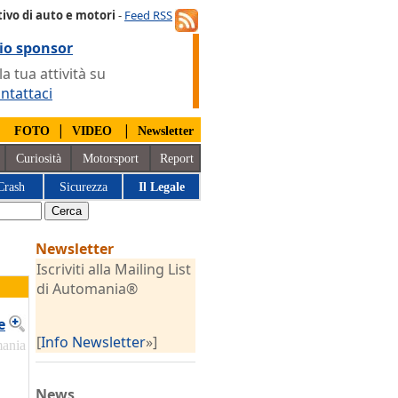
ivo di auto e motori
-
Feed RSS
io sponsor
 tua attività su
ntattaci
|
|
|
FOTO
VIDEO
Newsletter
Curiosità
Motorsport
Report
Crash
Sicurezza
Il Legale
Newsletter
Iscriviti alla Mailing List
di Automania®
e
[
Info Newsletter
»]
mania
News