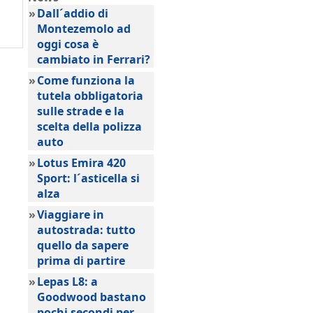
»
Dall´addio di
Montezemolo ad
oggi cosa è
cambiato in Ferrari?
»
Come funziona la
tutela obbligatoria
sulle strade e la
scelta della polizza
auto
»
Lotus Emira 420
Sport: l´asticella si
alza
»
Viaggiare in
autostrada: tutto
quello da sapere
prima di partire
»
Lepas L8: a
Goodwood bastano
pochi secondi per