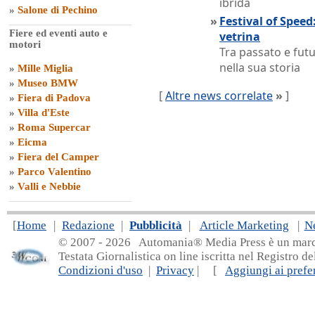
ibrida
»
Salone di Pechino
»
Festival of Spee
Fiere ed eventi auto e
vetrina
motori
Tra passato e futu
nella sua storia
»
Mille Miglia
»
Museo BMW
[
Altre news correlate
»
]
»
Fiera di Padova
»
Villa d'Este
»
Roma Supercar
»
Eicma
»
Fiera del Camper
»
Parco Valentino
»
Valli e Nebbie
[
Home
|
Redazione
|
Pubblicità
|
Article Marketing
|
N
© 2007 - 20
26 Automania® Media Press è un marchio 
Testata Giornalistica on line iscritta nel Registro d
Condizioni d'uso
|
Privacy
| [
Aggiungi ai prefer