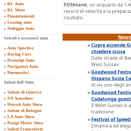
»
RC Auto
FOShtank
, un acquario da 1.40
»
RC Moto
record di velocità e la prepar
»
Finanziamenti
risultato.
»
Leasing auto
»
Noleggio Auto
News 
Veicoli e accessori auto
»
Cupra accende Go
»
Auto Sportive
chiedere scusa
»
Racing Cars
Dalle strade di Bar
»
Prototipi Auto
West Sussex
»
Navigatori Auto
»
Goodwood Festiva
»
Pneumatici
Hispano Suiza C
Saloni dell'Auto
Al via uno degli e
»
Goodwood Festiva
»
Salone di Ginevra
Codalunga guest
»
NY Autoshow
»
Detroit Auto Show
Il West Sussex si
»
Salone di Bologna
tradizione
»
LA Auto Show
»
Festival of Speed:
»
Parigi Motor Show
Dinamica ed elega
»
Saloni Francoforte