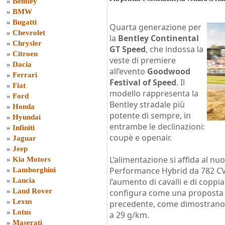
»
Bentley
»
BMW
»
Bugatti
Quarta generazione per
»
Chevrolet
la
Bentley Continental
»
Chrysler
GT Speed
, che indossa la
»
Citroen
veste di premiere
»
Dacia
all’evento
Goodwood
»
Ferrari
Festival of Speed
. Il
»
Fiat
modello rappresenta la
»
Ford
Bentley stradale più
»
Honda
potente di sempre, in
»
Hyundai
entrambe le declinazioni:
»
Infiniti
coupè e openair.
»
Jaguar
»
Jeep
L’alimentazione si affida al n
»
Kia Motors
Performance Hybrid da 782 C
»
Lamborghini
»
Lancia
l’aumento di cavalli e di coppia 
»
Land Rover
configura come una proposta pi
»
Lexus
precedente, come dimostrano l
»
Lotus
a 29 g/km.
»
Maserati