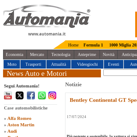
www.automania.it
Home
Formula 1
1000 Miglia 20
Economia
Mercato
Tecnologia
Anteprime
Novità
Anticipa
Moto
Trasporti
Attualità
Videogiochi
Eventi
Aut
News Auto e Motori
Notizie
Segui Automania!
Bentley Continental GT Spe
Case automobilistiche
17/07/2024
»
Alfa Romeo
»
Aston Martin
»
Audi
Più potente e sostenibile, la vettura si ri