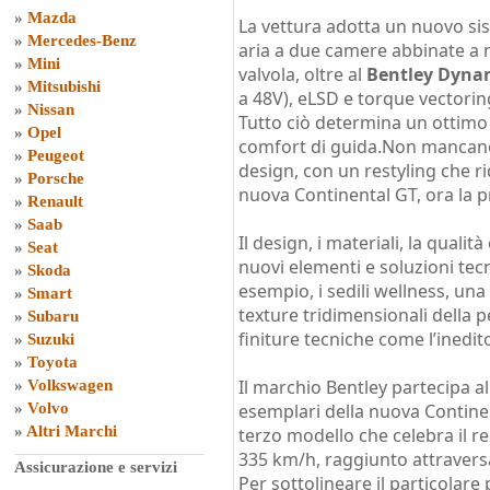
»
Mazda
La vettura adotta un nuovo sis
»
Mercedes-Benz
aria a due camere abbinate a 
»
Mini
valvola, oltre al
Bentley Dyna
»
Mitsubishi
a 48V), eLSD e torque vectorin
»
Nissan
Tutto ciò determina un ottimo 
»
Opel
comfort di guida.Non mancano 
»
Peugeot
design, con un restyling che ri
»
Porsche
nuova Continental GT, ora la pr
»
Renault
»
Saab
Il design, i materiali, la qualità
»
Seat
nuovi elementi e soluzioni te
»
Skoda
esempio, i sedili wellness, una
»
Smart
texture tridimensionali della 
»
Subaru
finiture tecniche come l’inedi
»
Suzuki
»
Toyota
Il marchio Bentley partecipa a
»
Volkswagen
»
Volvo
esemplari della nuova Contin
»
Altri Marchi
terzo modello che celebra il r
335 km/h, raggiunto attravers
Assicurazione e servizi
Per sottolineare il particolare