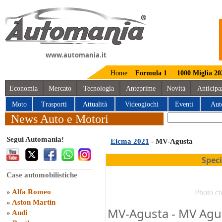
www.automania.it
Home
Formula 1
1000 Miglia 20
Economia
Mercato
Tecnologia
Anteprime
Novità
Anticipa
Moto
Trasporti
Attualità
Videogiochi
Eventi
Aut
News Auto e Motori
Segui Automania!
Eicma 2021
- MV-Agusta
Spec
Case automobilistiche
»
Alfa Romeo
Photo cr
»
Aston Martin
MV-Agusta - MV Agu
»
Audi