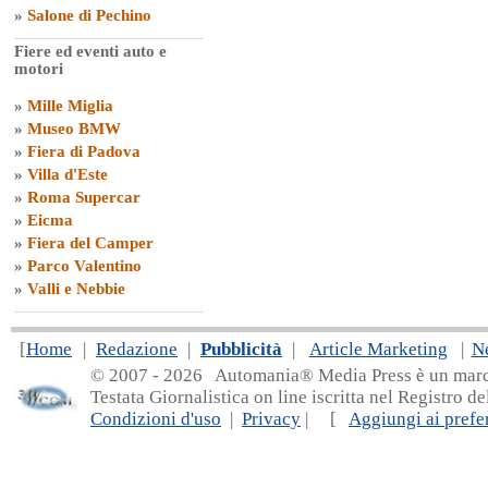
»
Salone di Pechino
Fiere ed eventi auto e
motori
»
Mille Miglia
»
Museo BMW
»
Fiera di Padova
»
Villa d'Este
»
Roma Supercar
»
Eicma
»
Fiera del Camper
»
Parco Valentino
»
Valli e Nebbie
[
Home
|
Redazione
|
Pubblicità
|
Article Marketing
|
N
© 2007 - 20
26 Automania® Media Press è un marchio 
Testata Giornalistica on line iscritta nel Registro d
Condizioni d'uso
|
Privacy
| [
Aggiungi ai prefer