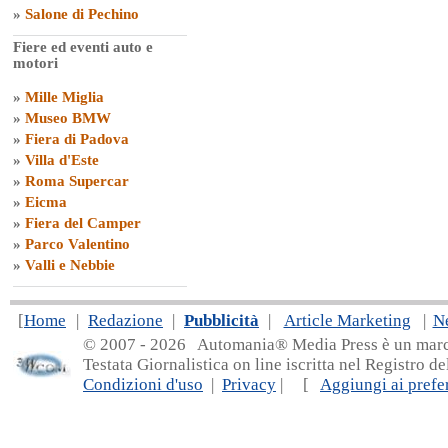
»
Salone di Pechino
Fiere ed eventi auto e
motori
»
Mille Miglia
»
Museo BMW
»
Fiera di Padova
»
Villa d'Este
»
Roma Supercar
»
Eicma
»
Fiera del Camper
»
Parco Valentino
»
Valli e Nebbie
[
Home
|
Redazione
|
Pubblicità
|
Article Marketing
|
N
© 2007 - 20
26 Automania® Media Press è un marchio 
Testata Giornalistica on line iscritta nel Registro d
Condizioni d'uso
|
Privacy
| [
Aggiungi ai prefer