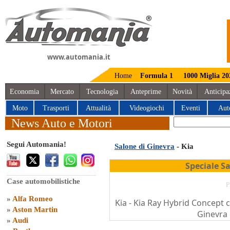
www.automania.it
Home
Formula 1
1000 Miglia 20
Economia
Mercato
Tecnologia
Anteprime
Novità
Anticipa
Moto
Trasporti
Attualità
Videogiochi
Eventi
Aut
News Auto e Motori
Segui Automania!
Salone di Ginevra
- Kia
Speciale S
Case automobilistiche
P
»
Alfa Romeo
Kia - Kia Ray Hybrid Concept
»
Aston Martin
Ginevra 
»
Audi