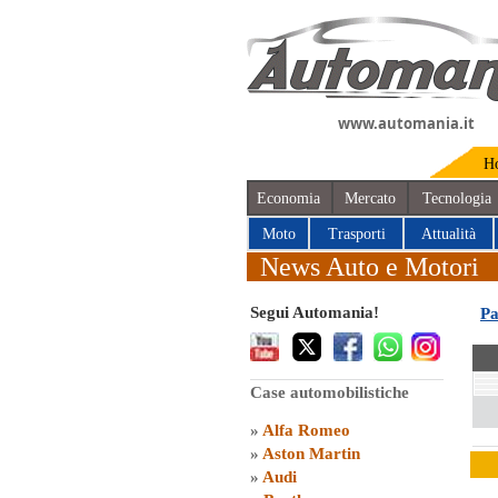
www.automania.it
H
Economia
Mercato
Tecnologia
Moto
Trasporti
Attualità
News Auto e Motori
Segui Automania!
Pa
Case automobilistiche
»
Alfa Romeo
»
Aston Martin
»
Audi