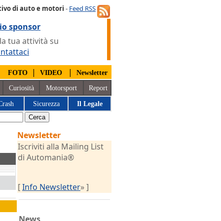
ivo di auto e motori
-
Feed RSS
io sponsor
 tua attività su
ntattaci
|
|
|
FOTO
VIDEO
Newsletter
Curiosità
Motorsport
Report
Crash
Sicurezza
Il Legale
Newsletter
Iscriviti alla Mailing List
di Automania®
[
Info Newsletter
» ]
News