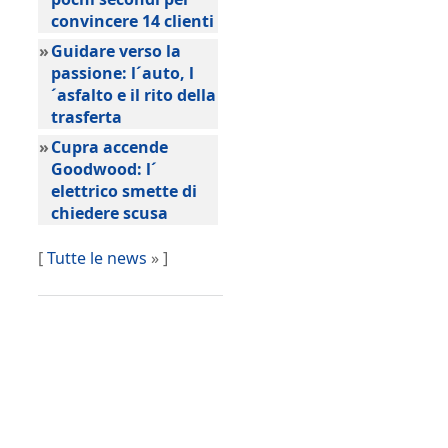
convincere 14 clienti
»
Guidare verso la
passione: l´auto, l
´asfalto e il rito della
trasferta
»
Cupra accende
Goodwood: l´
elettrico smette di
chiedere scusa
[
Tutte le news
» ]