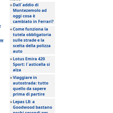
»
Dall´addio di
Montezemolo ad
oggi cosa è
cambiato in Ferrari?
e
»
Come funziona la
tutela obbligatoria
ow
sulle strade e la
scelta della polizza
auto
»
Lotus Emira 420
Sport: l´asticella si
alza
»
Viaggiare in
autostrada: tutto
quello da sapere
prima di partire
»
Lepas L8: a
Goodwood bastano
pochi secondi per