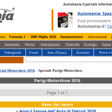
Automania il portale informat
Automania: Spaz
Vuoi promuovere la
Automania.it
?
Co
ome
Formula 1
1000 Miglia 2026
Automotoretrò
Assicurazioni
Anteprime
Novità
Anticipazioni
Elettriche
Ecologia
Saloni
Videogiochi
Eventi
Auto d'Epoca
Accessori
Prove e 
rigi-Motorshow 2016
- Speciale Parigi-Motorshow
Parigi-Motorshow 2016
Page 1 of 1
News dai Saloni
»
Apre il Salone dell´Auto di Detroit 2026