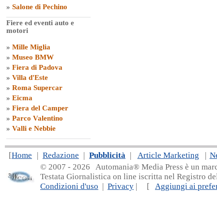
»
Salone di Pechino
Fiere ed eventi auto e
motori
»
Mille Miglia
»
Museo BMW
»
Fiera di Padova
»
Villa d'Este
»
Roma Supercar
»
Eicma
»
Fiera del Camper
»
Parco Valentino
»
Valli e Nebbie
[
Home
|
Redazione
|
Pubblicità
|
Article Marketing
|
N
© 2007 - 20
26 Automania® Media Press è un marchio 
Testata Giornalistica on line iscritta nel Registro d
Condizioni d'uso
|
Privacy
| [
Aggiungi ai prefer