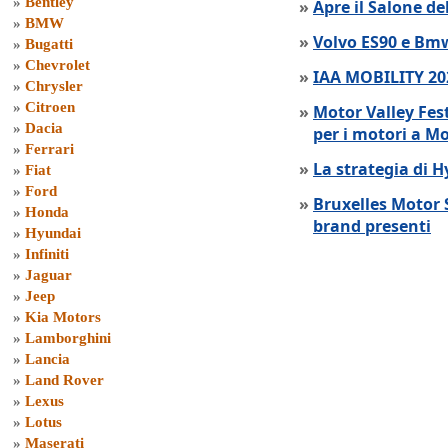
»
Bentley
»
Apre il Salone de
»
BMW
»
Volvo ES90 e Bmw
»
Bugatti
»
Chevrolet
»
IAA MOBILITY 202
»
Chrysler
»
Citroen
»
Motor Valley Fes
»
Dacia
per i motori a M
»
Ferrari
»
La strategia di 
»
Fiat
»
Ford
»
Bruxelles Motor 
»
Honda
brand presenti
»
Hyundai
»
Infiniti
»
Jaguar
»
Jeep
»
Kia Motors
»
Lamborghini
»
Lancia
»
Land Rover
»
Lexus
»
Lotus
»
Maserati