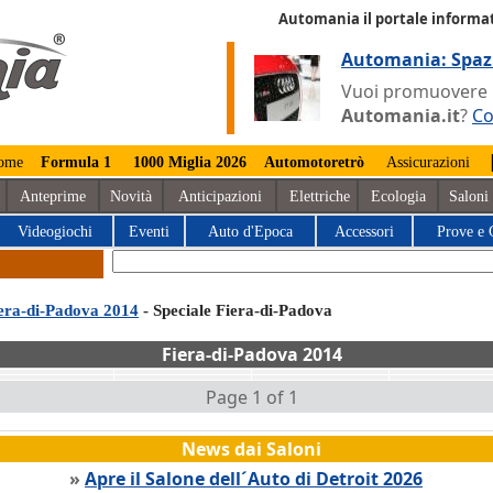
Automania il portale informat
Automania: Spaz
Vuoi promuovere la
Automania.it
?
Co
ome
Formula 1
1000 Miglia 2026
Automotoretrò
Assicurazioni
Anteprime
Novità
Anticipazioni
Elettriche
Ecologia
Saloni
Videogiochi
Eventi
Auto d'Epoca
Accessori
Prove e 
era-di-Padova 2014
- Speciale Fiera-di-Padova
Fiera-di-Padova 2014
Page 1 of 1
News dai Saloni
»
Apre il Salone dell´Auto di Detroit 2026