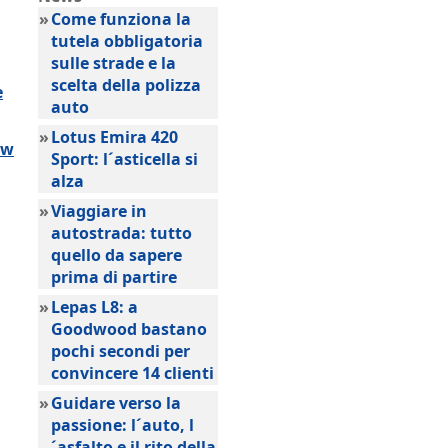
»
Come funziona la
tutela obbligatoria
sulle strade e la
scelta della polizza
e
auto
»
Lotus Emira 420
ow
Sport: l´asticella si
alza
»
Viaggiare in
autostrada: tutto
quello da sapere
prima di partire
»
Lepas L8: a
Goodwood bastano
pochi secondi per
convincere 14 clienti
»
Guidare verso la
passione: l´auto, l
´asfalto e il rito della