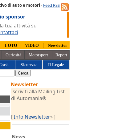
ivo di auto e motori
-
Feed RSS
io sponsor
 tua attività su
ntattaci
|
|
|
FOTO
VIDEO
Newsletter
Curiosità
Motorsport
Report
Crash
Sicurezza
Il Legale
Newsletter
Iscriviti alla Mailing List
di Automania®
[
Info Newsletter
» ]
News