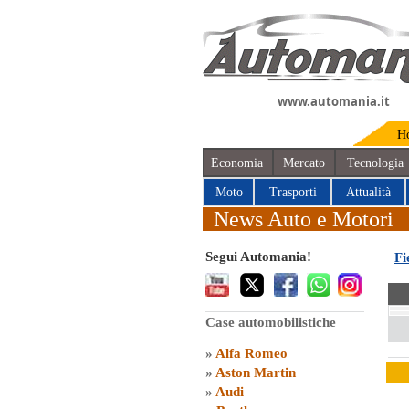
www.automania.it
H
Economia
Mercato
Tecnologia
Moto
Trasporti
Attualità
News Auto e Motori
Segui Automania!
Fi
Case automobilistiche
»
Alfa Romeo
»
Aston Martin
»
Audi