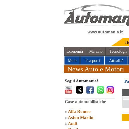
www.automania.it
H
Economia
Mercato
Tecnologia
Moto
Trasporti
Attualità
News Auto e Motori
Segui Automania!
Pa
Case automobilistiche
»
Alfa Romeo
»
Aston Martin
»
Audi