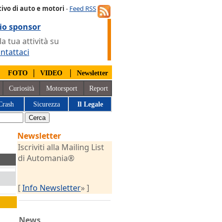
ivo di auto e motori
-
Feed RSS
io sponsor
 tua attività su
ntattaci
|
|
|
FOTO
VIDEO
Newsletter
Curiosità
Motorsport
Report
Crash
Sicurezza
Il Legale
Newsletter
Iscriviti alla Mailing List
di Automania®
[
Info Newsletter
» ]
News