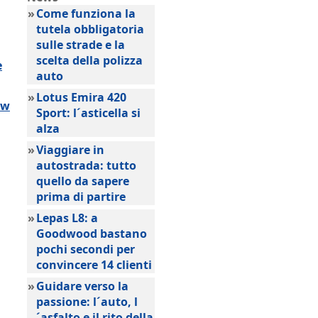
»
Come funziona la
tutela obbligatoria
sulle strade e la
scelta della polizza
e
auto
»
Lotus Emira 420
ow
Sport: l´asticella si
alza
»
Viaggiare in
autostrada: tutto
quello da sapere
prima di partire
»
Lepas L8: a
Goodwood bastano
pochi secondi per
convincere 14 clienti
»
Guidare verso la
passione: l´auto, l
´asfalto e il rito della