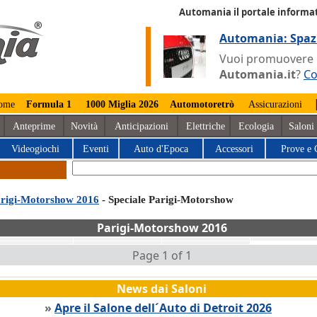
Automania il portale informat
Automania: Spaz
Vuoi promuovere la
Automania.it
?
Co
ome
Formula 1
1000 Miglia 2026
Automotoretrò
Assicurazioni
Anteprime
Novità
Anticipazioni
Elettriche
Ecologia
Saloni
Videogiochi
Eventi
Auto d'Epoca
Accessori
Prove e 
rigi-Motorshow 2016
- Speciale Parigi-Motorshow
Parigi-Motorshow 2016
Page 1 of 1
News dai Saloni
»
Apre il Salone dell´Auto di Detroit 2026