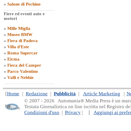
»
Salone di Pechino
Fiere ed eventi auto e
motori
»
Mille Miglia
»
Museo BMW
»
Fiera di Padova
»
Villa d'Este
»
Roma Supercar
»
Eicma
»
Fiera del Camper
»
Parco Valentino
»
Valli e Nebbie
[
Home
|
Redazione
|
Pubblicità
|
Article Marketing
|
N
© 2007 - 20
26 Automania® Media Press è un marchio 
Testata Giornalistica on line iscritta nel Registro d
Condizioni d'uso
|
Privacy
| [
Aggiungi ai prefer