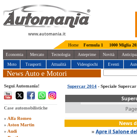
www.automania.it
Home
Formula 1
1000 Miglia 20
Economia
Mercato
Tecnologia
Anteprime
Novità
Anticipa
Moto
Trasporti
Attualità
Videogiochi
Eventi
Aut
News Auto e Motori
Segui Automania!
Supercar 2014
- Speciale Supercar
Superc
Case automobilistiche
Page 
»
Alfa Romeo
News da
»
Aston Martin
»
Apre il Salone de
»
Audi