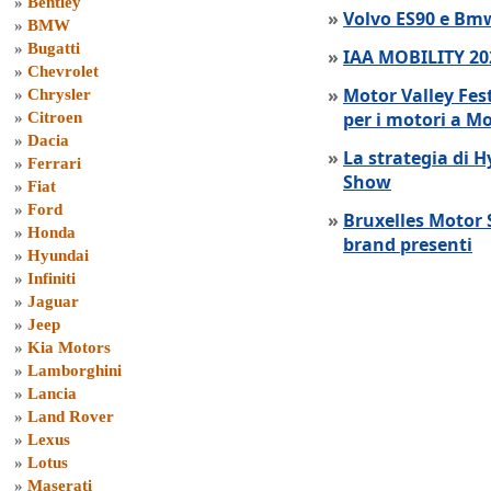
»
Bentley
»
Volvo ES90 e Bmw
»
BMW
»
Bugatti
»
IAA MOBILITY 202
»
Chevrolet
»
Motor Valley Fes
»
Chrysler
per i motori a M
»
Citroen
»
Dacia
»
La strategia di 
»
Ferrari
Show
»
Fiat
»
Ford
»
Bruxelles Motor 
»
Honda
brand presenti
»
Hyundai
»
Infiniti
»
Jaguar
»
Jeep
»
Kia Motors
»
Lamborghini
»
Lancia
»
Land Rover
»
Lexus
»
Lotus
»
Maserati