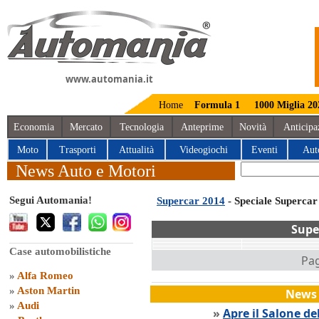
www.automania.it
Home
Formula 1
1000 Miglia 20
Economia
Mercato
Tecnologia
Anteprime
Novità
Anticipa
Moto
Trasporti
Attualità
Videogiochi
Eventi
Aut
News Auto e Motori
Segui Automania!
Supercar 2014
- Speciale Supercar
Supe
Case automobilistiche
Pag
»
Alfa Romeo
»
Aston Martin
News 
»
Audi
»
Apre il Salone de