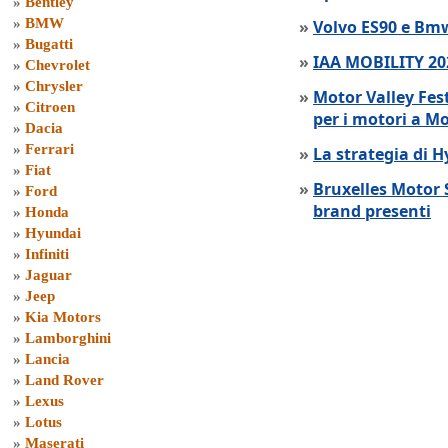
»
Bentley
»
BMW
»
Volvo ES90 e Bmw
»
Bugatti
»
IAA MOBILITY 202
»
Chevrolet
»
Chrysler
»
Motor Valley Fes
»
Citroen
per i motori a M
»
Dacia
»
Ferrari
»
La strategia di 
»
Fiat
»
Bruxelles Motor 
»
Ford
brand presenti
»
Honda
»
Hyundai
»
Infiniti
»
Jaguar
»
Jeep
»
Kia Motors
»
Lamborghini
»
Lancia
»
Land Rover
»
Lexus
»
Lotus
»
Maserati