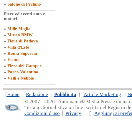
»
Salone di Pechino
Fiere ed eventi auto e
motori
»
Mille Miglia
»
Museo BMW
»
Fiera di Padova
»
Villa d'Este
»
Roma Supercar
»
Eicma
»
Fiera del Camper
»
Parco Valentino
»
Valli e Nebbie
[
Home
|
Redazione
|
Pubblicità
|
Article Marketing
|
N
© 2007 - 20
26 Automania® Media Press è un marchio 
Testata Giornalistica on line iscritta nel Registro d
Condizioni d'uso
|
Privacy
| [
Aggiungi ai prefer