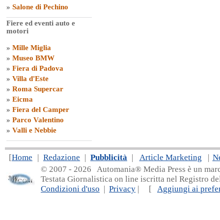
»
Salone di Pechino
Fiere ed eventi auto e
motori
»
Mille Miglia
»
Museo BMW
»
Fiera di Padova
»
Villa d'Este
»
Roma Supercar
»
Eicma
»
Fiera del Camper
»
Parco Valentino
»
Valli e Nebbie
[
Home
|
Redazione
|
Pubblicità
|
Article Marketing
|
N
© 2007 - 20
26 Automania® Media Press è un marchio 
Testata Giornalistica on line iscritta nel Registro d
Condizioni d'uso
|
Privacy
| [
Aggiungi ai prefer