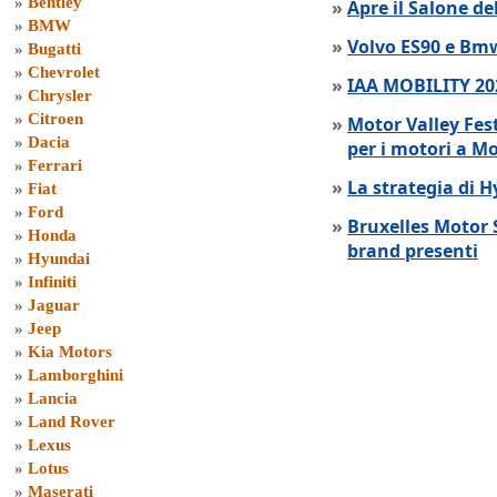
»
Bentley
»
Apre il Salone de
»
BMW
»
Volvo ES90 e Bmw
»
Bugatti
»
Chevrolet
»
IAA MOBILITY 202
»
Chrysler
»
Citroen
»
Motor Valley Fes
»
Dacia
per i motori a M
»
Ferrari
»
La strategia di 
»
Fiat
»
Ford
»
Bruxelles Motor 
»
Honda
brand presenti
»
Hyundai
»
Infiniti
»
Jaguar
»
Jeep
»
Kia Motors
»
Lamborghini
»
Lancia
»
Land Rover
»
Lexus
»
Lotus
»
Maserati