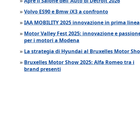
»
Apre il Salone dell´Auto di Detroit 2026
»
Volvo ES90 e Bmw iX3 a confronto
»
IAA MOBILITY 2025 innovazione in prima linea
»
Motor Valley Fest 2025: innovazione e passion
per i motori a Modena
»
La strategia di Hyundai al Bruxelles Motor Sh
»
Bruxelles Motor Show 2025: Alfa Romeo tra i
brand presenti