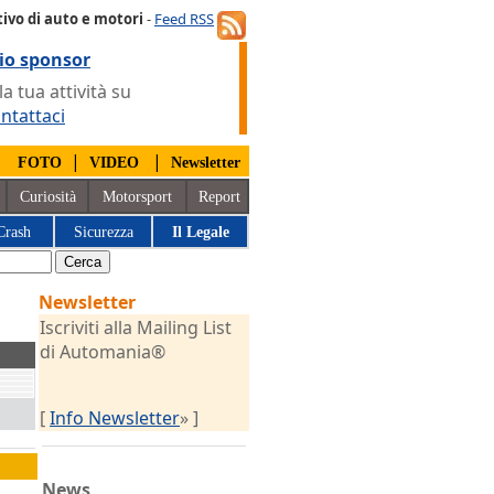
ivo di auto e motori
-
Feed RSS
io sponsor
 tua attività su
ntattaci
|
|
|
FOTO
VIDEO
Newsletter
Curiosità
Motorsport
Report
Crash
Sicurezza
Il Legale
Newsletter
Iscriviti alla Mailing List
di Automania®
[
Info Newsletter
» ]
News