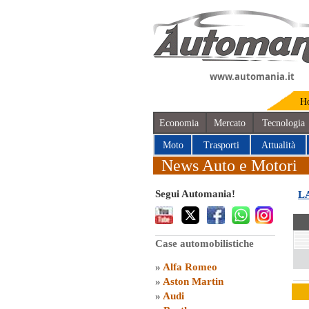
www.automania.it
H
Economia
Mercato
Tecnologia
Moto
Trasporti
Attualità
News Auto e Motori
Segui Automania!
LA
Case automobilistiche
»
Alfa Romeo
»
Aston Martin
»
Audi