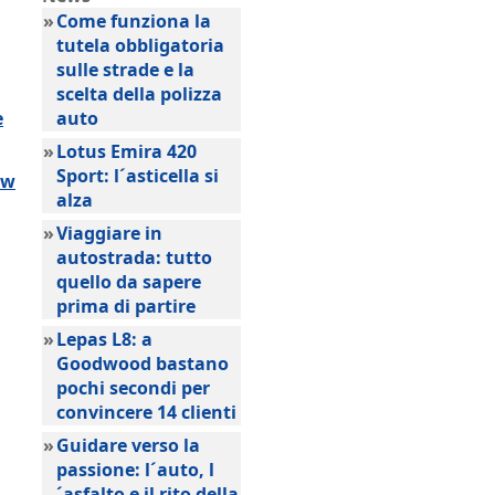
»
Come funziona la
tutela obbligatoria
sulle strade e la
scelta della polizza
e
auto
»
Lotus Emira 420
Sport: l´asticella si
ow
alza
»
Viaggiare in
autostrada: tutto
quello da sapere
prima di partire
»
Lepas L8: a
Goodwood bastano
pochi secondi per
convincere 14 clienti
»
Guidare verso la
passione: l´auto, l
´asfalto e il rito della