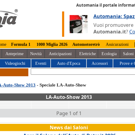
Automania il portale informat
Automania: Spaz
Vuoi promuovere la
Automania.it
?
Co
ome
Formula 1
1000 Miglia 2026
Automotoretrò
Assicurazioni
Anteprime
Novità
Anticipazioni
Elettriche
Ecologia
Saloni
Videogiochi
Eventi
Auto d'Epoca
Accessori
Prove e 
-Auto-Show 2013
- Speciale LA-Auto-Show
LA-Auto-Show 2013
Page 1 of 1
News dai Saloni