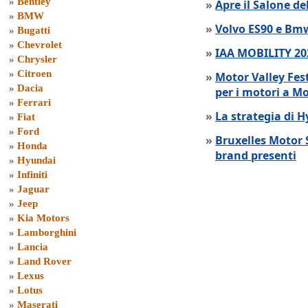
»
Bentley
»
Apre il Salone de
»
BMW
»
Volvo ES90 e Bmw
»
Bugatti
»
Chevrolet
»
IAA MOBILITY 202
»
Chrysler
»
Citroen
»
Motor Valley Fes
»
Dacia
per i motori a M
»
Ferrari
»
La strategia di 
»
Fiat
»
Ford
»
Bruxelles Motor 
»
Honda
brand presenti
»
Hyundai
»
Infiniti
»
Jaguar
»
Jeep
»
Kia Motors
»
Lamborghini
»
Lancia
»
Land Rover
»
Lexus
»
Lotus
»
Maserati