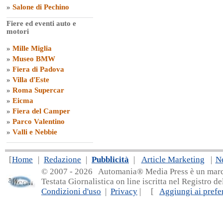
»
Salone di Pechino
Fiere ed eventi auto e
motori
»
Mille Miglia
»
Museo BMW
»
Fiera di Padova
»
Villa d'Este
»
Roma Supercar
»
Eicma
»
Fiera del Camper
»
Parco Valentino
»
Valli e Nebbie
[
Home
|
Redazione
|
Pubblicità
|
Article Marketing
|
N
© 2007 - 20
26 Automania® Media Press è un marchio 
Testata Giornalistica on line iscritta nel Registro d
Condizioni d'uso
|
Privacy
| [
Aggiungi ai prefer