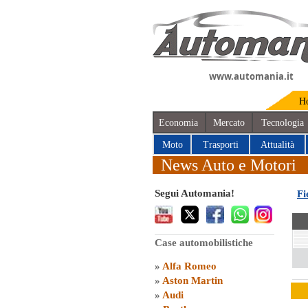
www.automania.it
H
Economia
Mercato
Tecnologia
Moto
Trasporti
Attualità
News Auto e Motori
Segui Automania!
Fi
Case automobilistiche
»
Alfa Romeo
»
Aston Martin
»
Audi