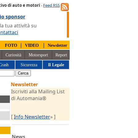
ivo di auto e motori
-
Feed RSS
io sponsor
 tua attività su
ntattaci
|
|
|
FOTO
VIDEO
Newsletter
Curiosità
Motorsport
Report
Crash
Sicurezza
Il Legale
Newsletter
Iscriviti alla Mailing List
di Automania®
[
Info Newsletter
» ]
News