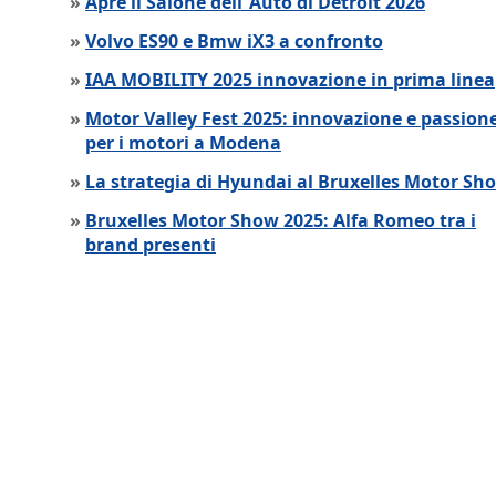
»
Apre il Salone dell´Auto di Detroit 2026
»
Volvo ES90 e Bmw iX3 a confronto
»
IAA MOBILITY 2025 innovazione in prima linea
»
Motor Valley Fest 2025: innovazione e passion
per i motori a Modena
»
La strategia di Hyundai al Bruxelles Motor Sh
»
Bruxelles Motor Show 2025: Alfa Romeo tra i
brand presenti