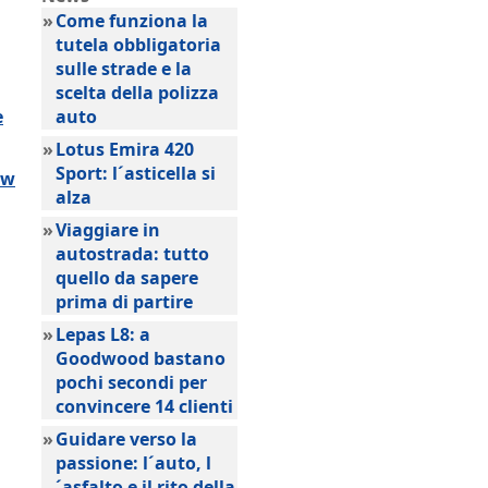
»
Come funziona la
tutela obbligatoria
sulle strade e la
scelta della polizza
e
auto
»
Lotus Emira 420
Sport: l´asticella si
ow
alza
»
Viaggiare in
autostrada: tutto
quello da sapere
prima di partire
»
Lepas L8: a
Goodwood bastano
pochi secondi per
convincere 14 clienti
»
Guidare verso la
passione: l´auto, l
´asfalto e il rito della