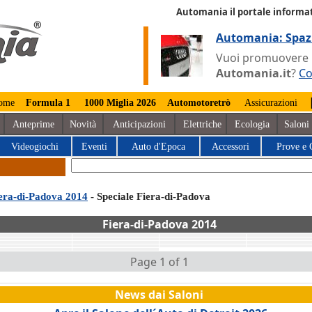
Automania il portale informat
Automania: Spaz
Vuoi promuovere la
Automania.it
?
Co
ome
Formula 1
1000 Miglia 2026
Automotoretrò
Assicurazioni
Anteprime
Novità
Anticipazioni
Elettriche
Ecologia
Saloni
Videogiochi
Eventi
Auto d'Epoca
Accessori
Prove e 
era-di-Padova 2014
- Speciale Fiera-di-Padova
Fiera-di-Padova 2014
Page 1 of 1
News dai Saloni