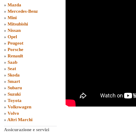
»
Mazda
»
Mercedes-Benz
»
Mini
»
Mitsubishi
»
Nissan
»
Opel
»
Peugeot
»
Porsche
»
Renault
»
Saab
»
Seat
»
Skoda
»
Smart
»
Subaru
»
Suzuki
»
Toyota
»
Volkswagen
»
Volvo
»
Altri Marchi
Assicurazione e servizi