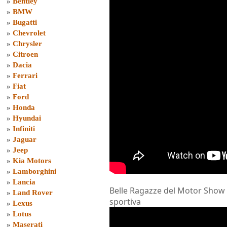
»
Bentley
»
BMW
»
Bugatti
»
Chevrolet
»
Chrysler
»
Citroen
»
Dacia
»
Ferrari
»
Fiat
»
Ford
»
Honda
»
Hyundai
»
Infiniti
»
Jaguar
»
Jeep
»
Kia Motors
»
Lamborghini
»
Lancia
Belle Ragazze del Motor Show
»
Land Rover
sportiva
»
Lexus
»
Lotus
»
Maserati