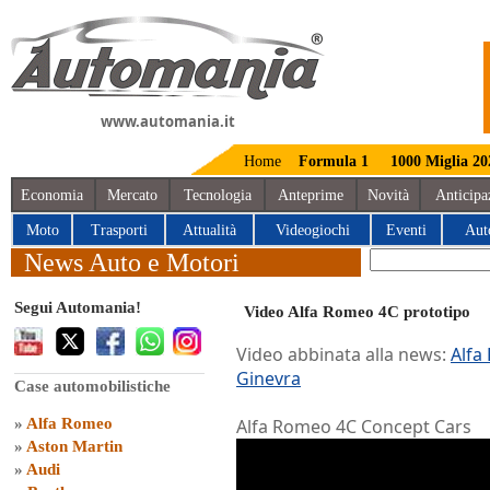
www.automania.it
Home
Formula 1
1000 Miglia 20
Economia
Mercato
Tecnologia
Anteprime
Novità
Anticipa
Moto
Trasporti
Attualità
Videogiochi
Eventi
Aut
News Auto e Motori
Segui Automania!
Video Alfa Romeo 4C prototipo
Video abbinata alla news:
Alfa
Ginevra
Case automobilistiche
»
Alfa Romeo
Alfa Romeo 4C Concept Cars
»
Aston Martin
»
Audi