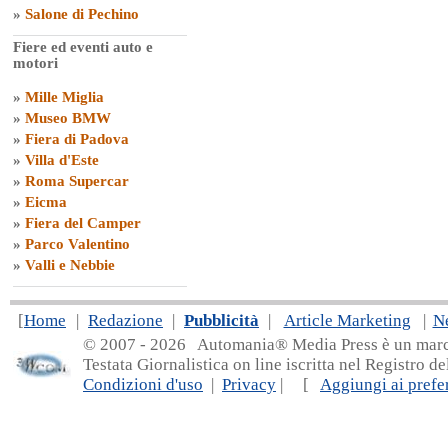
»
Salone di Pechino
Fiere ed eventi auto e
motori
»
Mille Miglia
»
Museo BMW
»
Fiera di Padova
»
Villa d'Este
»
Roma Supercar
»
Eicma
»
Fiera del Camper
»
Parco Valentino
»
Valli e Nebbie
[
Home
|
Redazione
|
Pubblicità
|
Article Marketing
|
N
© 2007 - 20
26 Automania® Media Press è un marchio 
Testata Giornalistica on line iscritta nel Registro d
Condizioni d'uso
|
Privacy
| [
Aggiungi ai prefer