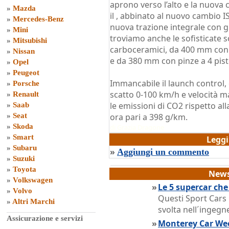
aprono verso l’alto e la nuova 
»
Mazda
il
, abbinato al nuovo cambio IS
»
Mercedes-Benz
nuova trazione integrale con gi
»
Mini
troviamo anche le sofisticate 
»
Mitsubishi
carboceramici, da 400 mm con p
»
Nissan
e da 380 mm con pinze a 4 pisto
»
Opel
»
Peugeot
Immancabile il launch control, 
»
Porsche
scatto 0-100 km/h e velocità m
»
Renault
le emissioni di CO2 rispetto al
»
Saab
»
Seat
ora pari a 398 g/km.
»
Skoda
di
Grazia Dragone
»
Smart
Legg
»
Subaru
»
Aggiungi un commento
»
Suzuki
»
Toyota
News
»
Volkswagen
»
Le 5 supercar ch
»
Volvo
Questi Sport Cars 
»
Altri Marchi
svolta nell´ingegne
Assicurazione e servizi
»
Monterey Car Week