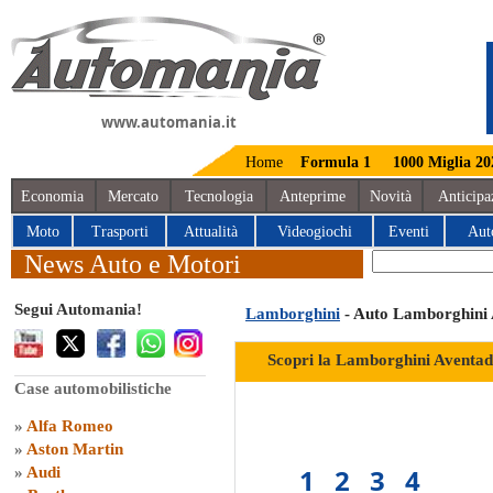
www.automania.it
Home
Formula 1
1000 Miglia 20
Economia
Mercato
Tecnologia
Anteprime
Novità
Anticipa
Moto
Trasporti
Attualità
Videogiochi
Eventi
Aut
News Auto e Motori
Segui Automania!
Lamborghini
- Auto Lamborghini 
Scopri la Lamborghini Aventad
Case automobilistiche
»
Alfa Romeo
»
Aston Martin
1
2
3
4
»
Audi