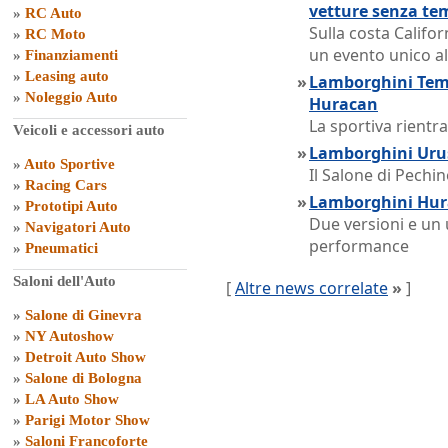
vetture senza te
»
RC Auto
Sulla costa Califor
»
RC Moto
un evento unico al
»
Finanziamenti
»
Leasing auto
»
Lamborghini Teme
»
Noleggio Auto
Huracan
La sportiva rientra
Veicoli e accessori auto
»
Lamborghini Urus
»
Auto Sportive
Il Salone di Pechin
»
Racing Cars
»
Lamborghini Hura
»
Prototipi Auto
Due versioni e un 
»
Navigatori Auto
performance
»
Pneumatici
Saloni dell'Auto
[
Altre news correlate
»
]
»
Salone di Ginevra
»
NY Autoshow
»
Detroit Auto Show
»
Salone di Bologna
»
LA Auto Show
»
Parigi Motor Show
»
Saloni Francoforte