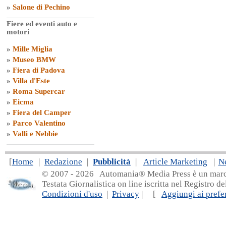
»
Salone di Pechino
Fiere ed eventi auto e
motori
»
Mille Miglia
»
Museo BMW
»
Fiera di Padova
»
Villa d'Este
»
Roma Supercar
»
Eicma
»
Fiera del Camper
»
Parco Valentino
»
Valli e Nebbie
[
Home
|
Redazione
|
Pubblicità
|
Article Marketing
|
N
© 2007 - 20
26 Automania® Media Press è un marchio 
Testata Giornalistica on line iscritta nel Registro d
Condizioni d'uso
|
Privacy
| [
Aggiungi ai prefer