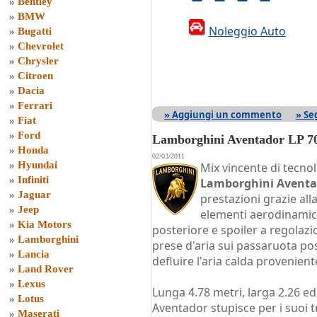
»
Bentley
»
BMW
Noleggio Auto
»
Bugatti
»
Chevrolet
»
Chrysler
»
Citroen
»
Dacia
»
Ferrari
» Aggiungi un commento
» Se
»
Fiat
»
Ford
Lamborghini Aventador LP 70
»
Honda
02/03/2011
»
Hyundai
Mix vincente di tecnol
»
Infiniti
Lamborghini Aventad
»
Jaguar
prestazioni grazie all
»
Jeep
elementi aerodinamici
»
Kia Motors
posteriore e spoiler a regolaz
»
Lamborghini
prese d'aria sui passaruota pos
»
Lancia
defluire l'aria calda provenien
»
Land Rover
»
Lexus
Lunga 4.78 metri, larga 2.26 ed
»
Lotus
Aventador stupisce per i suoi tr
»
Maserati