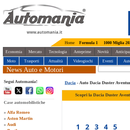
www.automania.it
Home
Formula 1
1000 Miglia 20
Economia
Mercato
Tecnologia
Anteprime
Novità
Anticipa
Moto
Trasporti
Attualità
Videogiochi
Eventi
Aut
News Auto e Motori
Segui Automania!
Dacia
- Auto Dacia Duster Aventu
Scopri la Dacia Duster Avent
Case automobilistiche
»
Alfa Romeo
»
Aston Martin
1
2
3
4
5
»
Audi