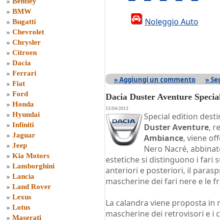
»
Bentley
»
BMW
Noleggio Auto
»
Bugatti
»
Chevrolet
»
Chrysler
»
Citroen
»
Dacia
»
Ferrari
» Aggiungi un commento
» Se
»
Fiat
»
Ford
Dacia Duster Aventure Specia
»
Honda
15/04/2013
»
Hyundai
Special edition dest
»
Infiniti
Duster Aventure
, r
»
Jaguar
Ambiance
, viene of
»
Jeep
Nero Nacré, abbinate 
»
Kia Motors
estetiche si distinguono i fari 
»
Lamborghini
anteriori e posteriori, il paras
»
Lancia
mascherine dei fari nere e le f
»
Land Rover
»
Lexus
La calandra viene proposta in n
»
Lotus
mascherine dei retrovisori e i c
»
Maserati