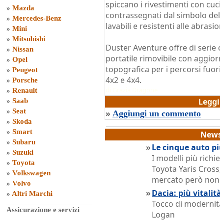
spiccano i rivestimenti con cuci
»
Mazda
contrassegnati dal simbolo de
»
Mercedes-Benz
lavabili e resistenti alle abrasio
»
Mini
»
Mitsubishi
Duster Aventure offre di seri
»
Nissan
portatile rimovibile con aggi
»
Opel
topografica per i percorsi fuori
»
Peugeot
4x2 e 4x4.
»
Porsche
di
Grazia Dragone
»
Renault
Legg
»
Saab
»
Seat
»
Aggiungi un commento
»
Skoda
»
Smart
News
»
Subaru
»
Le cinque auto pi
»
Suzuki
I modelli più rich
»
Toyota
Toyota Yaris Cross,
»
Volkswagen
mercato però non o
»
Volvo
»
Dacia: più vitali
»
Altri Marchi
Tocco di modernit
Assicurazione e servizi
Logan