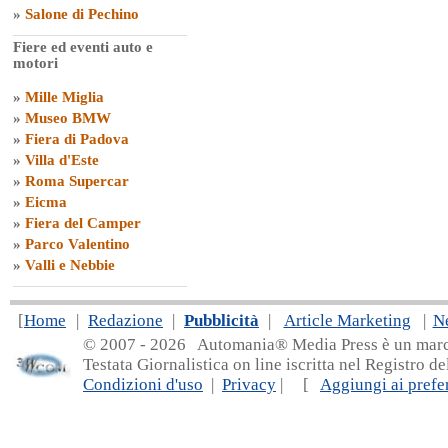
»
Salone di Pechino
Fiere ed eventi auto e
motori
»
Mille Miglia
»
Museo BMW
»
Fiera di Padova
»
Villa d'Este
»
Roma Supercar
»
Eicma
»
Fiera del Camper
»
Parco Valentino
»
Valli e Nebbie
[
Home
|
Redazione
|
Pubblicità
|
Article Marketing
|
N
© 2007 - 20
26 Automania® Media Press è un marchio 
Testata Giornalistica on line iscritta nel Registro d
Condizioni d'uso
|
Privacy
| [
Aggiungi ai prefer