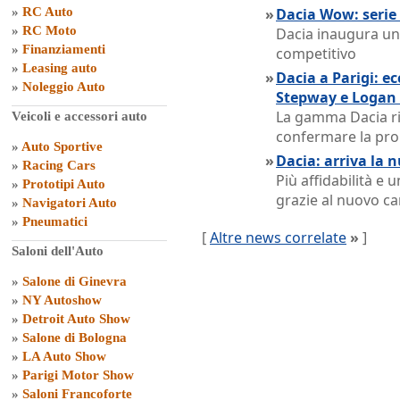
»
RC Auto
»
Dacia Wow: serie 
»
RC Moto
Dacia inaugura un
»
Finanziamenti
competitivo
»
Leasing auto
»
Dacia a Parigi: e
»
Noleggio Auto
Stepway e Logan
La gamma Dacia ri
Veicoli e accessori auto
confermare la pro
»
Auto Sportive
»
Dacia: arriva la 
»
Racing Cars
Più affidabilità e
»
Prototipi Auto
grazie al nuovo c
»
Navigatori Auto
»
Pneumatici
[
Altre news correlate
»
]
Saloni dell'Auto
»
Salone di Ginevra
»
NY Autoshow
»
Detroit Auto Show
»
Salone di Bologna
»
LA Auto Show
»
Parigi Motor Show
»
Saloni Francoforte