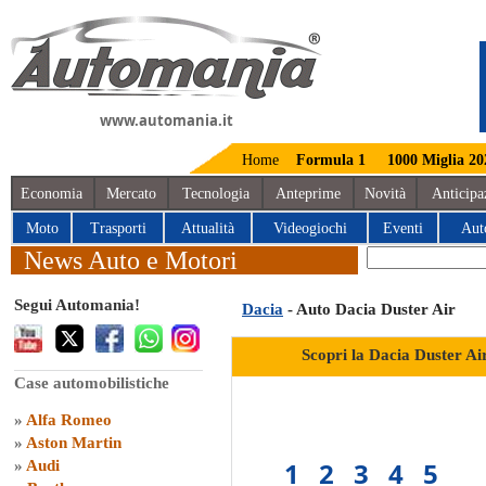
www.automania.it
Home
Formula 1
1000 Miglia 20
Economia
Mercato
Tecnologia
Anteprime
Novità
Anticipa
Moto
Trasporti
Attualità
Videogiochi
Eventi
Aut
News Auto e Motori
Segui Automania!
Dacia
- Auto Dacia Duster Air
Scopri la Dacia Duster Ai
Case automobilistiche
»
Alfa Romeo
»
Aston Martin
1
2
3
4
5
»
Audi