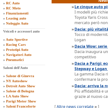
News
»
RC Auto
»
Le cinque auto pi
»
RC Moto
I modelli più rich
»
Finanziamenti
Toyota Yaris Cross,
»
Leasing auto
mercato però non o
»
Noleggio Auto
»
Dacia: più vitali
Veicoli e accessori auto
Tocco di modernit
Logan
»
Auto Sportive
»
Racing Cars
»
Dacia Wow: serie 
»
Prototipi Auto
Dacia inaugura un
»
Navigatori Auto
competitivo
»
Pneumatici
»
Dacia a Parigi: e
Saloni dell'Auto
Stepway e Logan
La gamma Dacia ri
»
Salone di Ginevra
confermare la pro
»
NY Autoshow
»
Dacia: arriva la 
»
Detroit Auto Show
Più affidabilità e
»
Salone di Bologna
grazie al nuovo c
»
LA Auto Show
»
Parigi Motor Show
[
Altre news correlate
»
]
»
Saloni Francoforte