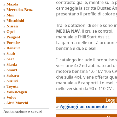
contrasto gialle, mentre sulla 
»
Mazda
campeggia la scritta Duster. An
»
Mercedes-Benz
presentano il profilo di colore g
»
Mini
»
Mitsubishi
Tra le dotazioni di serie sono in
»
Nissan
MEDIA NAV
, il cruise control, 
»
Opel
manuale e l’Hill Start Assist.
»
Peugeot
La gamma delle unità propone 
»
Porsche
benzina e due diesel.
»
Renault
»
Saab
»
Seat
Il catalogo include il propulsor
»
Skoda
versione 4x2 ed abbinato ad un
»
Smart
motore benzina 1.6 16V 105 CV, 
»
Subaru
che sulla 4x4, viene offerta qu
»
Suzuki
manuale a 6 rapporti. i diesel 
»
Toyota
nelle versioni da 90 e 110 CV .
»
Volkswagen
di
Grazia Dragone
»
Volvo
Legg
»
Altri Marchi
»
Aggiungi un commento
Assicurazione e servizi