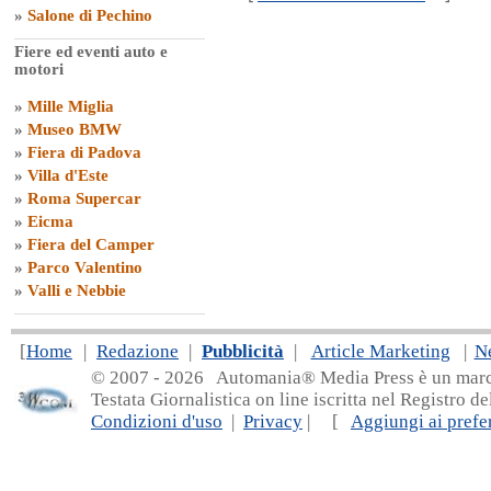
»
Salone di Pechino
Fiere ed eventi auto e
motori
»
Mille Miglia
»
Museo BMW
»
Fiera di Padova
»
Villa d'Este
»
Roma Supercar
»
Eicma
»
Fiera del Camper
»
Parco Valentino
»
Valli e Nebbie
[
Home
|
Redazione
|
Pubblicità
|
Article Marketing
|
N
© 2007 - 20
26 Automania® Media Press è un marchio 
Testata Giornalistica on line iscritta nel Registro d
Condizioni d'uso
|
Privacy
| [
Aggiungi ai prefer