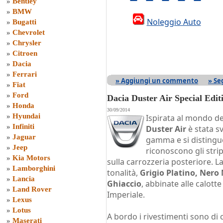
»
Bentley
»
BMW
Noleggio Auto
»
Bugatti
»
Chevrolet
»
Chrysler
»
Citroen
»
Dacia
»
Ferrari
» Aggiungi un commento
» Se
»
Fiat
»
Ford
Dacia Duster Air Special Edit
»
Honda
30/09/2014
»
Hyundai
Ispirata al mondo del
»
Infiniti
Duster Air
è stata sv
»
Jaguar
gamma e si distingue 
»
Jeep
riconoscono gli strip
»
Kia Motors
sulla carrozzeria posteriore. La
»
Lamborghini
tonalità,
Grigio Platino, Nero
»
Lancia
Ghiaccio
, abbinate alle calotte
»
Land Rover
Imperiale.
»
Lexus
»
Lotus
A bordo i rivestimenti sono di 
»
Maserati