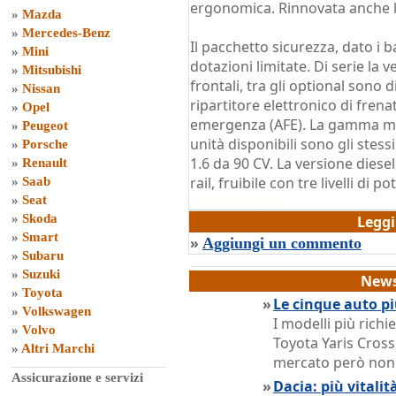
ergonomica. Rinnovata anche la
»
Mazda
»
Mercedes-Benz
Il pacchetto sicurezza, dato i b
»
Mini
dotazioni limitate. Di serie la
»
Mitsubishi
frontali, tra gli optional sono 
»
Nissan
ripartitore elettronico di frena
»
Opel
emergenza (AFE). La gamma moto
»
Peugeot
unità disponibili sono gli stes
»
Porsche
1.6 da 90 CV. La versione dies
»
Renault
rail, fruibile con tre livelli di p
»
Saab
»
Seat
di
Grazia Dragone
»
Skoda
Legg
»
Smart
»
Aggiungi un commento
»
Subaru
»
Suzuki
News
»
Toyota
»
Le cinque auto pi
»
Volkswagen
I modelli più rich
»
Volvo
Toyota Yaris Cross,
»
Altri Marchi
mercato però non o
Assicurazione e servizi
»
Dacia: più vitali