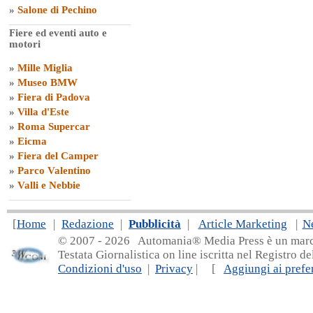
»
Salone di Pechino
Fiere ed eventi auto e
motori
»
Mille Miglia
»
Museo BMW
»
Fiera di Padova
»
Villa d'Este
»
Roma Supercar
»
Eicma
»
Fiera del Camper
»
Parco Valentino
»
Valli e Nebbie
[
Home
|
Redazione
|
Pubblicità
|
Article Marketing
|
N
© 2007 - 20
26 Automania® Media Press è un marchio 
Testata Giornalistica on line iscritta nel Registro d
Condizioni d'uso
|
Privacy
| [
Aggiungi ai prefer