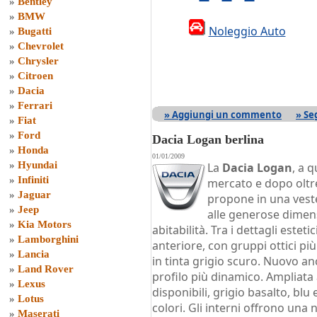
»
Bentley
»
BMW
Noleggio Auto
»
Bugatti
»
Chevrolet
»
Chrysler
»
Citroen
»
Dacia
»
Ferrari
» Aggiungi un commento
» Se
»
Fiat
»
Ford
Dacia Logan berlina
»
Honda
01/01/2009
»
Hyundai
La
Dacia Logan
, a 
»
Infiniti
mercato e dopo oltre 
»
Jaguar
propone in una veste
»
Jeep
alle generose dimen
»
Kia Motors
abitabilità. Tra i dettagli este
»
Lamborghini
anteriore, con gruppi ottici p
»
Lancia
in tinta grigio scuro. Nuovo an
»
Land Rover
profilo più dinamico. Ampliata
»
Lexus
disponibili, grigio basalto, blu 
»
Lotus
colori. Gli interni offrono una
»
Maserati