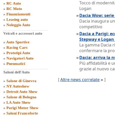
Tocco di modernit
»
RC Auto
Logan
»
RC Moto
»
Finanziamenti
»
Dacia Wow: serie 
»
Leasing auto
Dacia inaugura un
»
Noleggio Auto
competitivo
»
Dacia a Parigi: e
Veicoli e accessori auto
Stepway e Logan
»
Auto Sportive
La gamma Dacia ri
»
Racing Cars
confermare la pro
»
Prototipi Auto
»
Dacia: arriva la 
»
Navigatori Auto
Più affidabilità e
»
Pneumatici
grazie al nuovo c
Saloni dell'Auto
[
Altre news correlate
»
]
»
Salone di Ginevra
»
NY Autoshow
»
Detroit Auto Show
»
Salone di Bologna
»
LA Auto Show
»
Parigi Motor Show
»
Saloni Francoforte