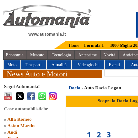
www.automania.it
Home
Formula 1
1000 Miglia 20
Economia
Mercato
Tecnologia
Anteprime
Novità
Anticipa
Moto
Trasporti
Attualità
Videogiochi
Eventi
Aut
News Auto e Motori
Segui Automania!
Dacia
- Auto Dacia Logan
Scopri la Dacia Log
Case automobilistiche
»
Alfa Romeo
»
Aston Martin
1
2
3
»
Audi