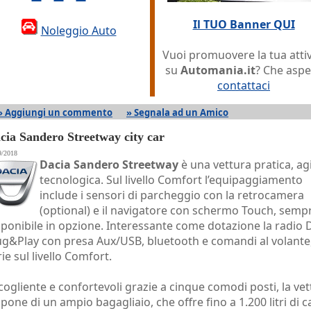
Il TUO Banner QUI
Noleggio Auto
Vuoi promuovere la tua attiv
su
Automania.it
? Che aspe
contattaci
» Aggiungi un commento
» Segnala ad un Amico
cia Sandero Streetway city car
9/2018
Dacia Sandero Streetway
è una vettura pratica, agi
tecnologica. Sul livello Comfort l’equipaggiamento
include i sensori di parcheggio con la retrocamera
(optional) e il navigatore con schermo Touch, semp
sponibile in opzione. Interessante come dotazione la radio 
ug&Play con presa Aux/USB, bluetooth e comandi al volante,
ie sul livello Comfort.
cogliente e confortevoli grazie a cinque comodi posti, la ve
spone di un ampio bagagliaio, che offre fino a 1.200 litri di c