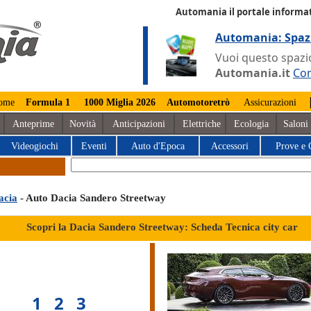
Automania il portale informat
Automania: Spaz
Vuoi questo spazio
Automania.it
Con
ome
Formula 1
1000 Miglia 2026
Automotoretrò
Assicurazioni
Anteprime
Novità
Anticipazioni
Elettriche
Ecologia
Saloni
Videogiochi
Eventi
Auto d'Epoca
Accessori
Prove e 
acia
- Auto Dacia Sandero Streetway
Scopri la Dacia Sandero Streetway: Scheda Tecnica city car
1
2
3