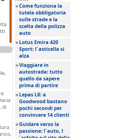
»
Come funziona la
tutela obbligatoria
sulle strade e la
ità
scelta della polizza
tti
auto
»
Lotus Emira 420
Sport: l´asticella si
alza
»
Viaggiare in
autostrada: tutto
le,
quello da sapere
prima di partire
re
»
Lepas L8: a
Dacia
Goodwood bastano
 di
pochi secondi per
convincere 14 clienti
»
Guidare verso la
ttura
passione: l´auto, l
arico.
´asfalto e il rito della