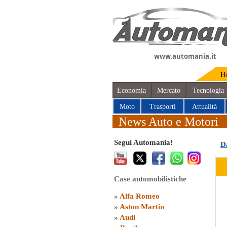
www.automania.it
H
Economia
Mercato
Tecnologia
Moto
Trasporti
Attualità
News Auto e Motori
Segui Automania!
D
Case automobilistiche
»
Alfa Romeo
»
Aston Martin
»
Audi