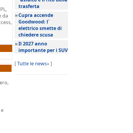
trasferta
GPL,
»
Cupra accende
e da
Goodwood: l´
ccess,
elettrico smette di
o
chiedere scusa
»
Il 2027 anno
importante per i SUV
[
Tutte le news
» ]
ero,
 e