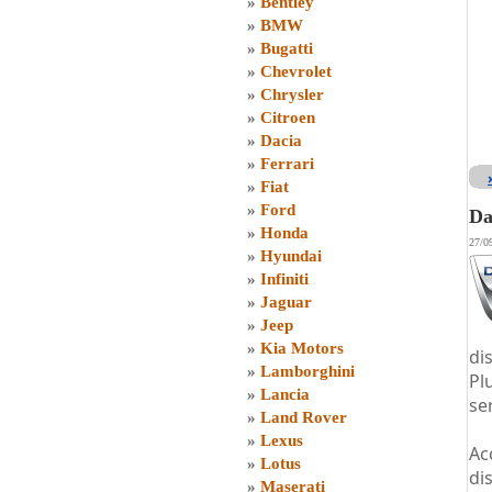
»
Bentley
»
BMW
»
Bugatti
»
Chevrolet
»
Chrysler
»
Citroen
»
Dacia
»
Ferrari
»
Fiat
»
Ford
Da
»
Honda
27/0
»
Hyundai
»
Infiniti
»
Jaguar
»
Jeep
»
Kia Motors
di
»
Lamborghini
Pl
»
Lancia
ser
»
Land Rover
»
Lexus
Ac
»
Lotus
di
»
Maserati