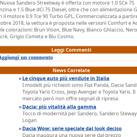
 Nuova Sandero Streetway è offerta con motore 1.0 SCe 75
nzina e 1.5 Blue dCi 75 Diesel, oltre che con alimentazione 
n il motore 0.9 Tce 90 Turbo GPL. Commercializzata a partir
tobre 2018, la vettura è proposta nelle versioni Comfort e A
lle colorazioni: Brun Vison, Blue Navy, Bianco Ghiaccio, Ner
crè, Grigio Cometa e Blu Cosmo.
razia Dragone
Leggi Commenti
Aggiungi un commento
News Correlate
»
Le cinque auto più vendute in Italia
I modelli più richiesti sono Fiat Panda, Dacia Sand
Toyota Yaris Cross, Jeep Avenger e Toyota Yaris. Il
mercato però non offre segnali di ripresa
»
Dacia: più vitalità alla gamma
Tocco di modernità per Sandero, Sandero Steway
Logan
»
Dacia Wow: serie speciale dal look deciso
Dacia inaugura una nuova serie dal prezzo