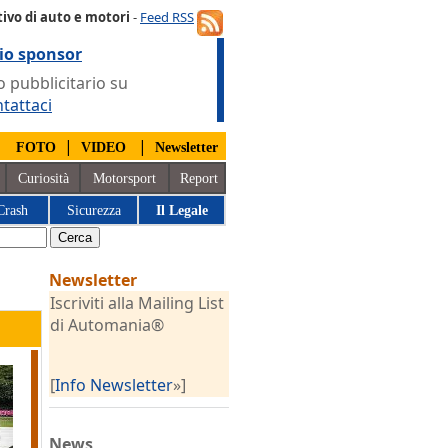
ivo di auto e motori
-
Feed RSS
io sponsor
 pubblicitario su
tattaci
|
|
|
FOTO
VIDEO
Newsletter
Curiosità
Motorsport
Report
Crash
Sicurezza
Il Legale
Newsletter
Iscriviti alla Mailing List
di Automania®
[
Info Newsletter
»]
News