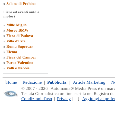
»
Salone di Pechino
Fiere ed eventi auto e
motori
»
Mille Miglia
»
Museo BMW
»
Fiera di Padova
»
Villa d'Este
»
Roma Supercar
»
Eicma
»
Fiera del Camper
»
Parco Valentino
»
Valli e Nebbie
[
Home
|
Redazione
|
Pubblicità
|
Article Marketing
|
N
© 2007 - 20
26 Automania® Media Press è un marchio 
Testata Giornalistica on line iscritta nel Registro d
Condizioni d'uso
|
Privacy
| [
Aggiungi ai prefer