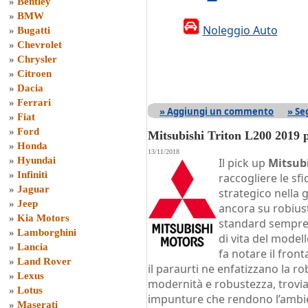
»
Bentley
»
BMW
Noleggio Auto
»
Bugatti
»
Chevrolet
»
Chrysler
»
Citroen
»
Dacia
»
Ferrari
» Aggiungi un commento
» Se
»
Fiat
»
Ford
Mitsubishi Triton L200 2019 
»
Honda
13/11/2018
»
Hyundai
Il pick up
Mitsubi
»
Infiniti
raccogliere le sf
»
Jaguar
strategico nella
»
Jeep
ancora su robiust
»
Kia Motors
standard sempre 
»
Lamborghini
di vita del modell
»
Lancia
fa notare il front
»
Land Rover
il paraurti ne enfatizzano la r
»
Lexus
modernità e robustezza, trovia
»
Lotus
impunture che rendono l’ambien
»
Maserati