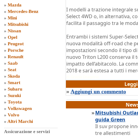
»
Mazda
I modelli a trazione integrale s
»
Mercedes-Benz
Select 4WD o, in alternativa, c
»
Mini
facilita il passaggio tra le moda
»
Mitsubishi
»
Nissan
Entrambi i sistemi Super-Sele
»
Opel
nuova modalità off-road che pe
»
Peugeot
impostazioni secondo il tipo di 
»
Porsche
nuovo Triton L200 conserva il te
»
Renault
impatto dell’abitacolo. La co
»
Saab
»
Seat
2018 e sarà estesa a tutti i mer
»
Skoda
di
Grazia Dragone
»
Smart
Legg
»
Subaru
»
Aggiungi un commento
»
Suzuki
»
Toyota
News
»
Volkswagen
»
Mitsubishi Outlan
»
Volvo
guida Green
»
Altri Marchi
Il suv propone inn
Assicurazione e servizi
tre allestimenti