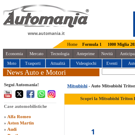
www.automania.it
Home
Formula 1
1000 Miglia 20
Economia
Mercato
Tecnologia
Anteprime
Novità
Anticipa
Moto
Trasporti
Attualità
Videogiochi
Eventi
Aut
News Auto e Motori
Segui Automania!
Mitsubishi
- Auto Mitsubishi Trit
Scopri la Mitsubishi Triton
Case automobilistiche
»
Alfa Romeo
»
Aston Martin
1
»
Audi