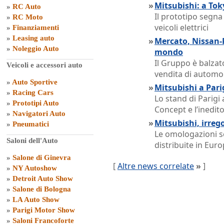
»
Mitsubishi: a Tok
»
RC Auto
Il prototipo segna
»
RC Moto
veicoli elettrici
»
Finanziamenti
»
Leasing auto
»
Mercato, Nissan-
»
Noleggio Auto
mondo
Il Gruppo è balzato
Veicoli e accessori auto
vendita di automo
»
Auto Sportive
»
Mitsubishi a Parig
»
Racing Cars
Lo stand di Parigi
»
Prototipi Auto
Concept e l’inedi
»
Navigatori Auto
»
Mitsubishi, irreg
»
Pneumatici
Le omologazioni s
Saloni dell'Auto
distribuite in Euro
»
Salone di Ginevra
[
Altre news correlate
»
]
»
NY Autoshow
»
Detroit Auto Show
»
Salone di Bologna
»
LA Auto Show
»
Parigi Motor Show
»
Saloni Francoforte