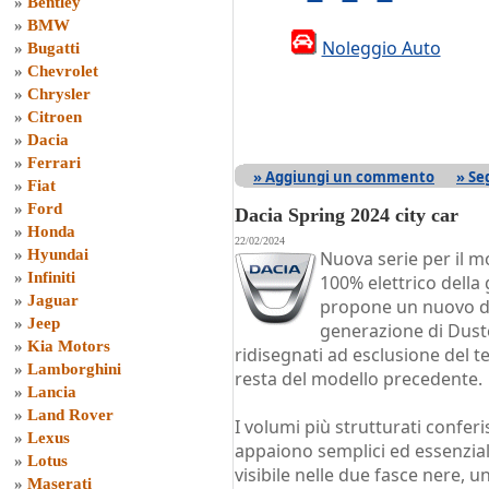
»
Bentley
»
BMW
Noleggio Auto
»
Bugatti
»
Chevrolet
»
Chrysler
»
Citroen
»
Dacia
»
Ferrari
» Aggiungi un commento
» Se
»
Fiat
»
Ford
Dacia Spring 2024 city car
»
Honda
22/02/2024
»
Hyundai
Nuova serie per il 
»
Infiniti
100% elettrico della
»
Jaguar
propone un nuovo de
»
Jeep
generazione di Duster
»
Kia Motors
ridisegnati ad esclusione del 
»
Lamborghini
resta del modello precedente.
»
Lancia
»
Land Rover
I volumi più strutturati conferi
»
Lexus
appaiono semplici ed essenziali
»
Lotus
visibile nelle due fasce nere, un
»
Maserati