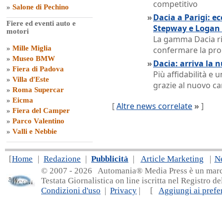
competitivo
»
Salone di Pechino
»
Dacia a Parigi: e
Fiere ed eventi auto e
Stepway e Logan
motori
La gamma Dacia ri
»
Mille Miglia
confermare la pro
»
Museo BMW
»
Dacia: arriva la 
»
Fiera di Padova
Più affidabilità e
»
Villa d'Este
grazie al nuovo c
»
Roma Supercar
»
Eicma
[
Altre news correlate
»
]
»
Fiera del Camper
»
Parco Valentino
»
Valli e Nebbie
[
Home
|
Redazione
|
Pubblicità
|
Article Marketing
|
N
© 2007 - 20
26 Automania® Media Press è un marchio 
Testata Giornalistica on line iscritta nel Registro d
Condizioni d'uso
|
Privacy
| [
Aggiungi ai prefer