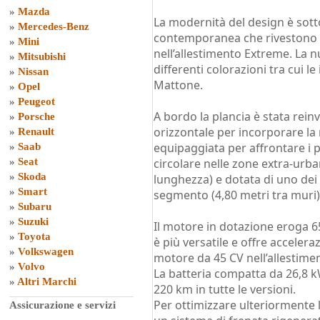
»
Mazda
La modernità del design è sotto
»
Mercedes-Benz
contemporanea che rivestono i
»
Mini
nell’allestimento Extreme. La n
»
Mitsubishi
differenti colorazioni tra cui le
»
Nissan
Mattone.
»
Opel
»
Peugeot
A bordo la plancia è stata reinv
»
Porsche
orizzontale per incorporare la 
»
Renault
equipaggiata per affrontare i 
»
Saab
»
Seat
circolare nelle zone extra-urba
»
Skoda
lunghezza) e dotata di uno dei 
»
Smart
segmento (4,80 metri tra muri)
»
Subaru
»
Suzuki
Il motore in dotazione eroga 
»
Toyota
è più versatile e offre acceler
»
Volkswagen
motore da 45 CV nell’allestime
»
Volvo
La batteria compatta da 26,8 
»
Altri Marchi
220 km in tutte le versioni.
Per ottimizzare ulteriormente 
Assicurazione e servizi