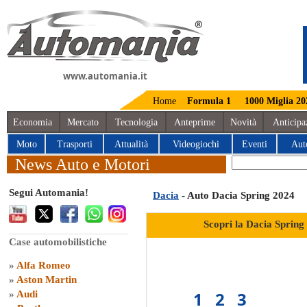
www.automania.it
Home
Formula 1
1000 Miglia 20
Economia
Mercato
Tecnologia
Anteprime
Novità
Anticipa
Moto
Trasporti
Attualità
Videogiochi
Eventi
Aut
News Auto e Motori
Segui Automania!
Dacia
- Auto Dacia Spring 2024
Scopri la Dacia Spring
Case automobilistiche
»
Alfa Romeo
»
Aston Martin
1
2
3
»
Audi