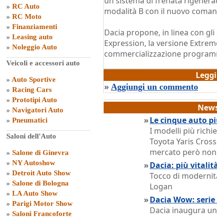
un sistema di frenata rigenerat
»
RC Auto
modalità B con il nuovo coman
»
RC Moto
»
Finanziamenti
Dacia propone, in linea con gli 
»
Leasing auto
Expression, la versione Extrem
»
Noleggio Auto
commercializzazione programma
Veicoli e accessori auto
di
Grazia Dragone
Legg
»
Auto Sportive
»
Aggiungi un commento
»
Racing Cars
»
Prototipi Auto
News
»
Navigatori Auto
»
Le cinque auto pi
»
Pneumatici
I modelli più rich
Saloni dell'Auto
Toyota Yaris Cross,
mercato però non o
»
Salone di Ginevra
»
NY Autoshow
»
Dacia: più vitali
»
Detroit Auto Show
Tocco di modernit
»
Salone di Bologna
Logan
»
LA Auto Show
»
Dacia Wow: serie 
»
Parigi Motor Show
Dacia inaugura un
»
Saloni Francoforte