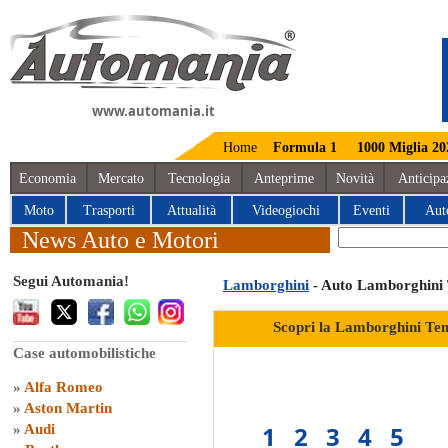
www.automania.it
Home
Formula 1
1000 Miglia 20
Economia
Mercato
Tecnologia
Anteprime
Novità
Anticipa
Moto
Trasporti
Attualità
Videogiochi
Eventi
Aut
News Auto e Motori
Segui Automania!
Lamborghini
- Auto Lamborghini
Scopri la Lamborghini Te
Case automobilistiche
»
Alfa Romeo
»
Aston Martin
1
2
3
4
5
»
Audi