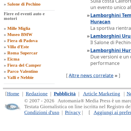
Sulla costa Califor
»
Salone di Pechino
un evento unico al
Fiere ed eventi auto e
»
Lamborghini Teme
motori
Huracan
La sportiva rientra
»
Mille Miglia
»
Museo BMW
»
Lamborghini Urus
»
Fiera di Padova
Il Salone di Pechin
»
Villa d'Este
»
Lamborghini Hura
»
Roma Supercar
Due versioni e un 
»
Eicma
performance
»
Fiera del Camper
»
Parco Valentino
[
Altre news correlate
»
]
»
Valli e Nebbie
[
Home
|
Redazione
|
Pubblicità
|
Article Marketing
|
N
© 2007 - 20
26 Automania® Media Press è un marchio 
Testata Giornalistica on line iscritta nel Registro d
Condizioni d'uso
|
Privacy
| [
Aggiungi ai prefer