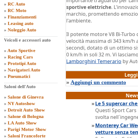
importante traguardo per Lam
»
RC Auto
sportive elettriche
. L'innovaz
»
RC Moto
marchio, promettendo emozion
»
Finanziamenti
l'ambiente.
»
Leasing auto
»
Noleggio Auto
Il potente motore V8 Bi-Turbo d
Veicoli e accessori auto
velocità massima di 343 km/h ac
secondi, dotato di un ottimo s
»
Auto Sportive
0 km/h in soli 32 m. Vi lasciamo
»
Racing Cars
Lamborghini Temerario
by Aut
»
Prototipi Auto
di
Domenico Scalera
»
Navigatori Auto
Legg
»
Pneumatici
»
Aggiungi un commento
Saloni dell'Auto
News
»
Salone di Ginevra
»
Le 5 supercar ch
»
NY Autoshow
Questi Sport Cars 
»
Detroit Auto Show
svolta nell´ingegne
»
Salone di Bologna
»
LA Auto Show
»
Monterey Car Week
»
Parigi Motor Show
vetture senza te
»
Saloni Francoforte