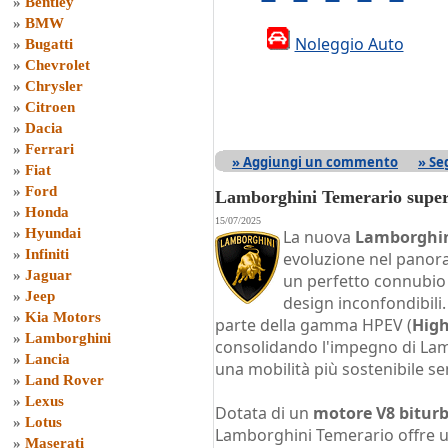
»
Bentley
»
BMW
Noleggio Auto
»
Bugatti
»
Chevrolet
»
Chrysler
»
Citroen
»
Dacia
»
Ferrari
» Aggiungi un commento
» Se
»
Fiat
»
Ford
Lamborghini Temerario supe
»
Honda
15/07/2025
»
Hyundai
La nuova
Lamborghin
»
Infiniti
evoluzione nel panor
»
Jaguar
un perfetto connubio 
»
Jeep
design inconfondibili.
»
Kia Motors
parte della gamma HPEV (
High
»
Lamborghini
consolidando l'impegno di Lam
»
Lancia
una mobilità più sostenibile 
»
Land Rover
»
Lexus
Dotata di un
motore V8 bitur
»
Lotus
Lamborghini Temerario offre 
»
Maserati