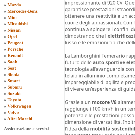
impressionante di 920 CV. Qu
»
Mazda
garantisce prestazioni straord
»
Mercedes-Benz
ottenere una reattività e un'ac
»
Mini
cuore degli appassionati. Con 
»
Mitsubishi
continua a spingere i confini d
»
Nissan
dimostrando che l'
elettrificaz
»
Opel
lusso e le emozioni tipiche dell
»
Peugeot
»
Porsche
La Lamborghini Temerario rapp
»
Renault
futuro delle
auto sportive ele
»
Saab
»
Seat
tecnologia all’avanguardia con 
»
Skoda
telaio in alluminio completam
»
Smart
impareggiabile di agilità e pr
»
Subaru
di vivere un’esperienza di guid
»
Suzuki
»
Toyota
Grazie a un
motore V8
altamen
»
Volkswagen
raggiunge i 100 km/h in un te
»
Volvo
potenza e le prestazioni poss
»
Altri Marchi
dimensione di versatilità. Inol
l'idea della
mobilità sostenibi
Assicurazione e servizi