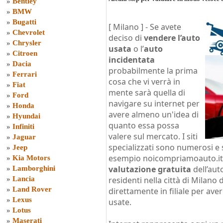
»
Bentley
»
BMW
»
Bugatti
[ Milano ] -
Se avete
»
Chevrolet
deciso di
vendere l’auto
»
Chrysler
usata
o l’
auto
»
Citroen
incidentata
»
Dacia
probabilmente la prima
»
Ferrari
cosa che vi verrà in
»
Fiat
mente sarà quella di
»
Ford
navigare su internet per
»
Honda
avere almeno un'idea di
»
Hyundai
quanto essa possa
»
Infiniti
valere sul mercato. I siti
»
Jaguar
specializzati sono numerosi e
»
Jeep
esempio noicompriamoauto.it, 
»
Kia Motors
valutazione gratuita
dell’auto
»
Lamborghini
»
Lancia
residenti nella città di Milan
»
Land Rover
direttamente in filiale per aver
»
Lexus
usate.
»
Lotus
»
Maserati