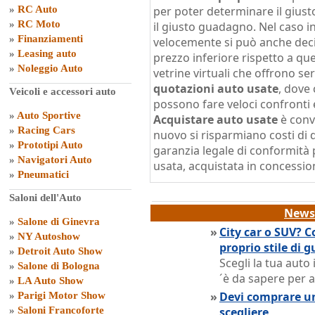
»
RC Auto
per poter determinare il giust
»
RC Moto
il giusto guadagno. Nel caso in
»
Finanziamenti
velocemente si può anche deci
»
Leasing auto
prezzo inferiore rispetto a qu
»
Noleggio Auto
vetrine virtuali che offrono ser
quotazioni auto usate
, dove
Veicoli e accessori auto
possono fare veloci confronti e
»
Auto Sportive
Acquistare auto usate
è conv
»
Racing Cars
nuovo si risparmiano costi di di
»
Prototipi Auto
garanzia legale di conformità 
»
Navigatori Auto
usata, acquistata in concessio
»
Pneumatici
Saloni dell'Auto
News 
»
Salone di Ginevra
»
City car o SUV? C
»
NY Autoshow
proprio stile di g
»
Detroit Auto Show
Scegli la tua aut
»
Salone di Bologna
´è da sapere per a
»
LA Auto Show
»
Devi comprare un
»
Parigi Motor Show
»
Saloni Francoforte
scegliere