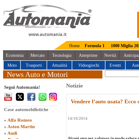
www.automania.it
Home
Formula 1
1000 Miglia 20
Economia
Mercato
Tecnologia
Anteprime
Novità
Anticipa
Moto
Trasporti
Attualità
Videogiochi
Eventi
Aut
News Auto e Motori
Notizie
Segui Automania!
Vendere l’auto usata? Ecco 
Case automobilistiche
14/10/2014
»
Alfa Romeo
»
Aston Martin
»
Audi
Alcuni step per valutare in modo veloce e