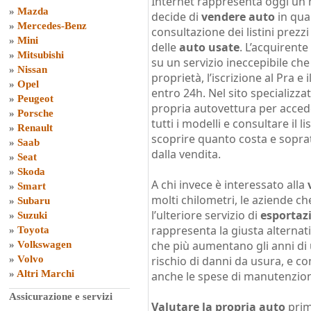
Internet rappresenta oggi un 
»
Mazda
decide di
vendere auto
in quan
»
Mercedes-Benz
consultazione dei listini prez
»
Mini
delle
auto usate
. L’acquirent
»
Mitsubishi
su un servizio ineccepibile ch
»
Nissan
proprietà, l’iscrizione al Pra 
»
Opel
entro 24h. Nel sito specializzat
»
Peugeot
propria autovettura per acced
»
Porsche
tutti i modelli e consultare il l
»
Renault
scoprire quanto costa e sopra
»
Saab
dalla vendita.
»
Seat
»
Skoda
A chi invece è interessato alla
»
Smart
molti chilometri, le aziende c
»
Subaru
l’ulteriore servizio di
esportaz
»
Suzuki
rappresenta la giusta alternat
»
Toyota
che più aumentano gli anni di 
»
Volkswagen
»
Volvo
rischio di danni da usura, e
»
Altri Marchi
anche le spese di manutenzio
Assicurazione e servizi
Valutare la propria auto
prim