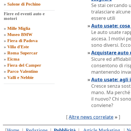
»
Salone di Pechino
Se stai cercando 
tralasciare alcun
Fiere ed eventi auto e
essere utili
motori
»
Auto usate: cosa 
»
Mille Miglia
Le auto usate rap
»
Museo BMW
ascesa. I motivi p
»
Fiera di Padova
sono diversi. Ecco
»
Villa d'Este
»
Acquistare auto 
»
Roma Supercar
Sicure ed affidabi
»
Eicma
consentono di ris
»
Fiera del Camper
mantenendo invaria
»
Parco Valentino
»
Valli e Nebbie
»
Auto usate: agli i
Cresce senza sost
mano. Ma perché gl
il nuovo? Chi sono
conviene?
[
Altre news correlate
»
]
[
Home
|
Redazione
|
Pubblicità
|
Article Marketing
|
N