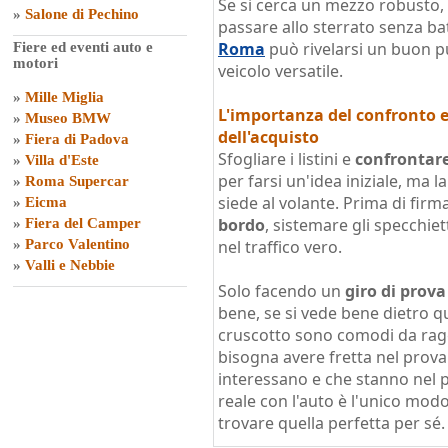
Se si cerca un mezzo robusto, 
»
Salone di Pechino
passare allo sterrato senza bat
Roma
può rivelarsi un buon p
Fiere ed eventi auto e
motori
veicolo versatile.
»
Mille Miglia
L'importanza del confronto e
»
Museo BMW
dell'acquisto
»
Fiera di Padova
Sfogliare i listini e
confrontare 
»
Villa d'Este
per farsi un'idea iniziale, ma l
»
Roma Supercar
siede al volante. Prima di firm
»
Eicma
bordo
, sistemare gli specchiet
»
Fiera del Camper
»
Parco Valentino
nel traffico vero.
»
Valli e Nebbie
Solo facendo un
giro di prova
bene, se si vede bene dietro qu
cruscotto sono comodi da rag
bisogna avere fretta nel prova
interessano e che stanno nel p
reale con l'auto è l'unico mod
trovare quella perfetta per sé.