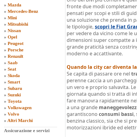
»
Mazda
fronte due modi completamente
»
Mercedes-Benz
pensati per scopi e stili di guid
»
Mini
una soluzione che prenda in pa
»
Mitsubishi
le tipologie,
scopri le Fiat G
»
Nissan
per vedere da vicino come le ut
»
Opel
dimensioni super compatte a i
»
Peugeot
grande praticità senza costrin
»
Porsche
moderno e accattivante.
»
Renault
»
Saab
Quando la city car diventa la
»
Seat
Se capita di passare ore nel
tr
»
Skoda
perenne caccia a un parcheggio
»
Smart
un vero e proprio salvavita. L
»
Subaru
giornata quando si tratta di in
»
Suzuki
fare manovra rapidamente nelle
»
Toyota
a una grande
maneggevolezz
»
Volkswagen
garantiscono
consumi bassi
,
»
Volvo
benzina classico, sia che si pr
»
Altri Marchi
motorizzazioni ibride ed elettr
Assicurazione e servizi