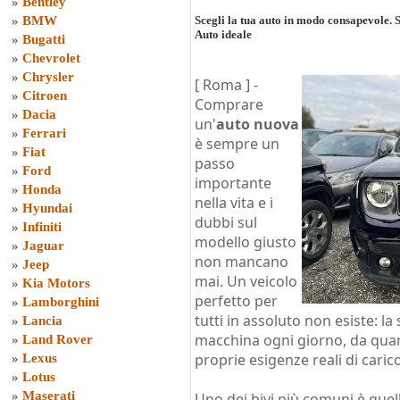
»
Bentley
»
BMW
Scegli la tua auto in modo consapevole. S
Auto ideale
»
Bugatti
»
Chevrolet
»
Chrysler
[ Roma ] -
»
Citroen
Comprare
»
Dacia
un'
auto nuova
»
Ferrari
è sempre un
»
Fiat
passo
»
Ford
importante
»
Honda
nella vita e i
»
Hyundai
dubbi sul
»
Infiniti
modello giusto
»
Jaguar
non mancano
»
Jeep
mai. Un veicolo
»
Kia Motors
perfetto per
»
Lamborghini
tutti in assoluto non esiste: l
»
Lancia
macchina ogni giorno, da quan
»
Land Rover
proprie esigenze reali di carico
»
Lexus
»
Lotus
»
Maserati
Uno dei bivi più comuni è quel