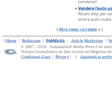
conviene?
»
Vendere l’auto u
Alcuni step per va
vostra auto usata
[
Altre news correlate
»
]
[
Home
|
Redazione
|
Pubblicità
|
Article Marketing
|
N
© 2007 - 20
26 Automania® Media Press è un marchio 
Testata Giornalistica on line iscritta nel Registro d
Condizioni d'uso
|
Privacy
| [
Aggiungi ai prefer