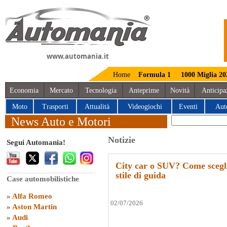
www.automania.it
Home
Formula 1
1000 Miglia 20
Economia
Mercato
Tecnologia
Anteprime
Novità
Anticipa
Moto
Trasporti
Attualità
Videogiochi
Eventi
Aut
News Auto e Motori
Notizie
Segui Automania!
City car o SUV? Come scegli
stile di guida
Case automobilistiche
»
Alfa Romeo
02/07/2026
»
Aston Martin
»
Audi