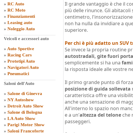
Il grande vantaggio è che il co
»
RC Auto
più delle rinunce. Gli abitacoli
»
RC Moto
centimetro, l'insonorizzazione
»
Finanziamenti
»
Leasing auto
non ha nulla da invidiare a que
»
Noleggio Auto
superiore.
Veicoli e accessori auto
Per chi è più adatto un SUV tr
»
Auto Sportive
Se invece la propria routine 
»
Racing Cars
autostradali, gite fuori port
»
Prototipi Auto
semplicemente si ha una
fami
»
Navigatori Auto
la risposta ideale alle vostre n
»
Pneumatici
Il primo grande punto di forza 
Saloni dell'Auto
posizione di guida sollevata
r
»
Salone di Ginevra
caratteristica offre una visibil
»
NY Autoshow
anche una sensazione di maggi
»
Detroit Auto Show
All'interno lo spazio non manc
»
Salone di Bologna
e a un'
altezza del telone
che r
»
LA Auto Show
passeggeri.
»
Parigi Motor Show
»
Saloni Francoforte