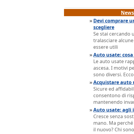
News 
»
Devi comprare un
scegliere
Se stai cercando 
tralasciare alcun
essere utili
»
Auto usate: cosa 
Le auto usate rap
ascesa. I motivi p
sono diversi. Ecco
»
Acquistare auto 
Sicure ed affidabi
consentono di ris
mantenendo invaria
»
Auto usate: agli i
Cresce senza sost
mano. Ma perché gl
il nuovo? Chi sono