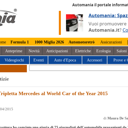
Automania il portale informat
Automania: Spaz
Vuoi promuovere la
Automania.it
?
Co
ome
Formula 1
1000 Miglia 2026
Automotoretrò
Assicurazioni
Anteprime
Novità
Anticipazioni
Elettriche
Ecologia
Saloni
Videogiochi
Eventi
Auto d'Epoca
Accessori
Prove e 
tizie
Tripletta Mercedes al World Car of the Year 2015
/04/2015
di
Maura De Sa
vettura ha convinto una giuria di 75 giornalisti dell´automobile provenienti da