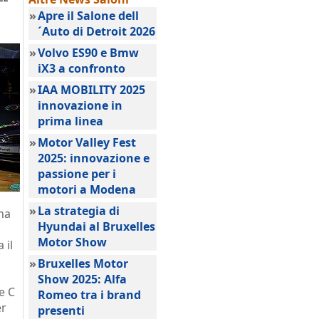
»
Apre il Salone dell
´Auto di Detroit 2026
»
Volvo ES90 e Bmw
iX3 a confronto
»
IAA MOBILITY 2025
innovazione in
prima linea
»
Motor Valley Fest
2025: innovazione e
passione per i
motori a Modena
»
La strategia di
ha
Hyundai al Bruxelles
Motor Show
 il
»
Bruxelles Motor
Show 2025: Alfa
se C
Romeo tra i brand
er
presenti