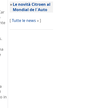
»
Le novità Citroen al
Mondial de l´Auto
Car
e
[
Tutte le news
» ]
nte
s.
na
e
a
0
o in