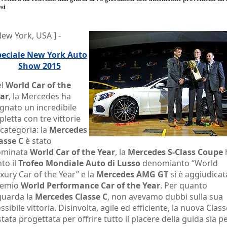
si
New York, USA ] -
peciale New York Auto
Show 2015
el
World Car of the
ar
, la Mercedes ha
gnato un incredibile
ipletta con tre vittorie
 categoria: la
Mercedes
asse C
è stato
ominata
World Car of the Year
, la
Mercedes S-Class Coupe
nto il
Trofeo Mondiale Auto di Lusso
denomianto “World
xury Car of the Year” e la
Mercedes AMG GT
si è aggiudicata
remio
World Performance Car of the Year
. Per quanto
guarda la
Mercedes Classe C
, non avevamo dubbi sulla sua
ssibile vittoria. Disinvolta, agile ed efficiente, la nuova Clas
stata progettata per offrire tutto il piacere della guida sia p