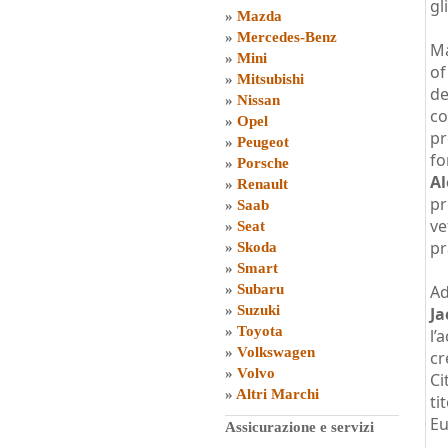
gl
»
Mazda
»
Mercedes-Benz
Ma
»
Mini
of
»
Mitsubishi
de
»
Nissan
co
»
Opel
pr
»
Peugeot
fo
»
Porsche
Al
»
Renault
pr
»
Saab
ve
»
Seat
pr
»
Skoda
»
Smart
»
Subaru
Ad
»
Suzuki
Ja
»
Toyota
l’
»
Volkswagen
cr
»
Volvo
Ci
»
Altri Marchi
ti
Eu
Assicurazione e servizi