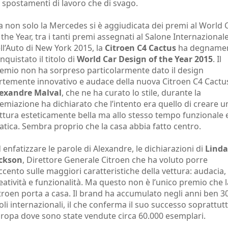
i spostamenti di lavoro che di svago.
 non solo la Mercedes si è aggiudicata dei premi al World 
 the Year, tra i tanti premi assegnati al Salone Internazional
ll’Auto di New York 2015, la
Citroen C4 Cactus
ha degname
nquistato il titolo di
World Car Design of the Year 2015
. Il
emio non ha sorpreso particolarmente dato il design
rtemente innovativo e audace della nuova Citroen C4 Cactu
exandre Malval
, che ne ha curato lo stile, durante la
emiazione ha dichiarato che l’intento era quello di creare u
ttura esteticamente bella ma allo stesso tempo funzionale 
atica. Sembra proprio che la casa abbia fatto centro.
 enfatizzare le parole di Alexandre, le dichiarazioni di
Linda
ckson
, Direttore Generale Citroen che ha voluto porre
accento sulle maggiori caratteristiche della vettura: audacia,
eatività e funzionalità. Ma questo non è l’unico premio che l
troen porta a casa. Il brand ha accumulato negli anni ben 3
toli internazionali, il che conferma il suo successo soprattutt
ropa dove sono state vendute circa 60.000 esemplari.