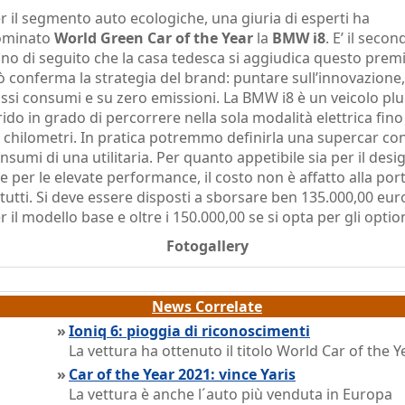
r il segmento auto ecologiche, una giuria di esperti ha
ominato
World Green Car of the Year
la
BMW i8
. E’ il secon
no di seguito che la casa tedesca si aggiudica questo premi
ò conferma la strategia del brand: puntare sull’innovazione,
ssi consumi e su zero emissioni. La BMW i8 è un veicolo plu
rido in grado di percorrere nella sola modalità elettrica fino
 chilometri. In pratica potremmo definirla una supercar con
nsumi di una utilitaria. Per quanto appetibile sia per il desi
e per le elevate performance, il costo non è affatto alla por
 tutti. Si deve essere disposti a sborsare ben 135.000,00 eur
r il modello base e oltre i 150.000,00 se si opta per gli optio
Fotogallery
News Correlate
»
Ioniq 6: pioggia di riconoscimenti
La vettura ha ottenuto il titolo World Car of the Y
»
Car of the Year 2021: vince Yaris
La vettura è anche l´auto più venduta in Europa