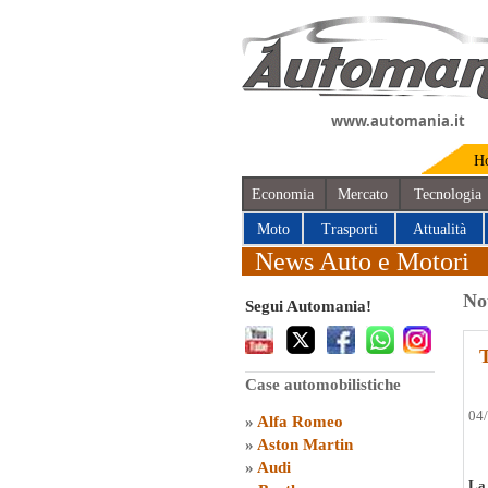
www.automania.it
H
Economia
Mercato
Tecnologia
Moto
Trasporti
Attualità
News Auto e Motori
No
Segui Automania!
Case automobilistiche
04
»
Alfa Romeo
»
Aston Martin
»
Audi
La 