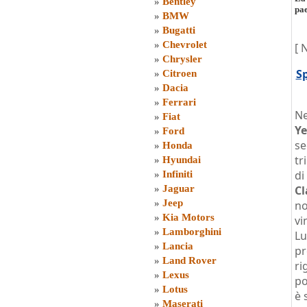
»
Bentley
pae
»
BMW
»
Bugatti
»
Chevrolet
[ 
»
Chrysler
S
»
Citroen
»
Dacia
»
Ferrari
N
»
Fiat
Ye
»
Ford
se
»
Honda
tr
»
Hyundai
di
»
Infiniti
»
Jaguar
Cl
»
Jeep
n
»
Kia Motors
vi
»
Lamborghini
Lu
»
Lancia
p
»
Land Rover
ri
»
Lexus
po
»
Lotus
è 
»
Maserati