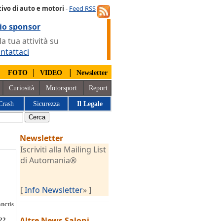
ivo di auto e motori
-
Feed RSS
io sponsor
 tua attività su
ntattaci
|
|
|
FOTO
VIDEO
Newsletter
Curiosità
Motorsport
Report
Crash
Sicurezza
Il Legale
Newsletter
Iscriviti alla Mailing List
di Automania®
[
Info Newsletter
» ]
nctis
Altre News
Saloni
 22