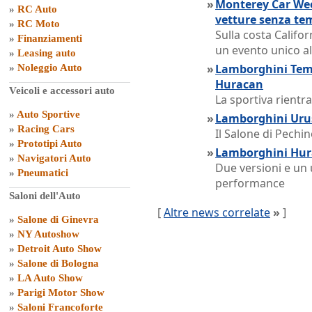
»
Monterey Car Week
»
RC Auto
vetture senza te
»
RC Moto
Sulla costa Califor
»
Finanziamenti
un evento unico al
»
Leasing auto
»
Lamborghini Teme
»
Noleggio Auto
Huracan
Veicoli e accessori auto
La sportiva rientra
»
Auto Sportive
»
Lamborghini Urus
»
Racing Cars
Il Salone di Pechin
»
Prototipi Auto
»
Lamborghini Hura
»
Navigatori Auto
Due versioni e un 
»
Pneumatici
performance
Saloni dell'Auto
[
Altre news correlate
»
]
»
Salone di Ginevra
»
NY Autoshow
»
Detroit Auto Show
»
Salone di Bologna
»
LA Auto Show
»
Parigi Motor Show
»
Saloni Francoforte