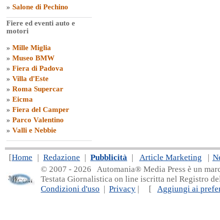
»
Salone di Pechino
Fiere ed eventi auto e
motori
»
Mille Miglia
»
Museo BMW
»
Fiera di Padova
»
Villa d'Este
»
Roma Supercar
»
Eicma
»
Fiera del Camper
»
Parco Valentino
»
Valli e Nebbie
[
Home
|
Redazione
|
Pubblicità
|
Article Marketing
|
N
© 2007 - 20
26 Automania® Media Press è un marchio 
Testata Giornalistica on line iscritta nel Registro d
Condizioni d'uso
|
Privacy
| [
Aggiungi ai prefer