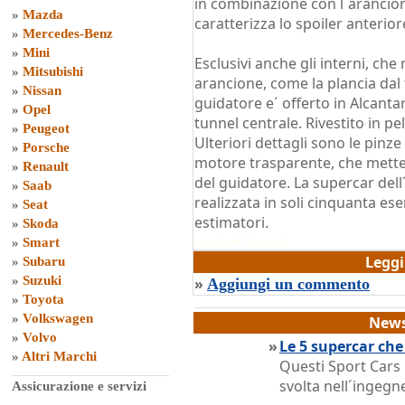
in combinazione con l´arancion
»
Mazda
caratterizza lo spoiler anterior
»
Mercedes-Benz
»
Mini
Esclusivi anche gli interni, che
»
Mitsubishi
arancione, come la plancia dal 
»
Nissan
guidatore e´ offerto in Alcanta
»
Opel
tunnel centrale. Rivestito in p
»
Peugeot
Ulteriori dettagli sono le pinze
»
Porsche
motore trasparente, che mette 
»
Renault
del guidatore. La supercar dell
»
Saab
realizzata in soli cinquanta es
»
Seat
estimatori.
»
Skoda
di
Grazia Dragone
»
Smart
Legg
»
Subaru
»
Suzuki
»
Aggiungi un commento
»
Toyota
»
Volkswagen
News
»
Volvo
»
Le 5 supercar ch
»
Altri Marchi
Questi Sport Cars 
svolta nell´ingegne
Assicurazione e servizi