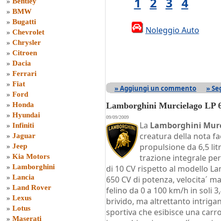
1
2
3
4
»
Bentley
»
BMW
»
Bugatti
Noleggio Auto
»
Chevrolet
»
Chrysler
»
Citroen
»
Dacia
»
Ferrari
»
Fiat
» Aggiungi un commento
» Se
»
Ford
»
Honda
Lamborghini Murcielago LP 6
»
Hyundai
09/09/2009
La
Lamborghini Murc
»
Infiniti
creatura della nota fa
»
Jaguar
propulsione da 6,5 litr
»
Jeep
»
Kia Motors
trazione integrale pe
»
Lamborghini
di 10 CV rispetto al modello L
»
Lancia
650 CV di potenza, velocita´ m
»
Land Rover
felino da 0 a 100 km/h in soli 
»
Lexus
brivido, ma altrettanto intriga
»
Lotus
sportiva che esibisce una carroz
»
Maserati