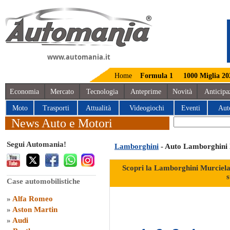
www.automania.it
Home
Formula 1
1000 Miglia 20
Economia
Mercato
Tecnologia
Anteprime
Novità
Anticipa
Moto
Trasporti
Attualità
Videogiochi
Eventi
Aut
News Auto e Motori
Segui Automania!
Lamborghini
- Auto Lamborghini 
Scopri la Lamborghini Murciel
s
Case automobilistiche
»
Alfa Romeo
»
Aston Martin
»
Audi