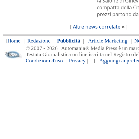
Al Salone di Gine
compatta della Cit
prezzi partono da
[
Altre news correlate
»
]
[
Home
|
Redazione
|
Pubblicità
|
Article Marketing
|
N
© 2007 - 20
26 Automania® Media Press è un marchio 
Testata Giornalistica on line iscritta nel Registro d
Condizioni d'uso
|
Privacy
| [
Aggiungi ai prefer