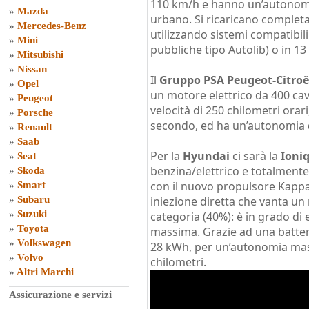
110 km/h e hanno un’autonomia
»
Mazda
urbano. Si ricaricano completa
»
Mercedes-Benz
utilizzando sistemi compatibil
»
Mini
pubbliche tipo Autolib) o in 1
»
Mitsubishi
»
Nissan
Il
Gruppo PSA Peugeot-Citro
»
Opel
un motore elettrico da 400 cav
»
Peugeot
velocità di 250 chilometri orari
»
Porsche
secondo, ed ha un’autonomia di
»
Renault
»
Saab
Per la
Hyundai
ci sarà la
Ioni
»
Seat
benzina/elettrico e totalmente
»
Skoda
con il nuovo propulsore Kappa,
»
Smart
»
Subaru
iniezione diretta che vanta un
»
Suzuki
categoria (40%): è in grado di
»
Toyota
massima. Grazie ad una batteria
»
Volkswagen
28 kWh, per un’autonomia mas
»
Volvo
chilometri.
»
Altri Marchi
Assicurazione e servizi