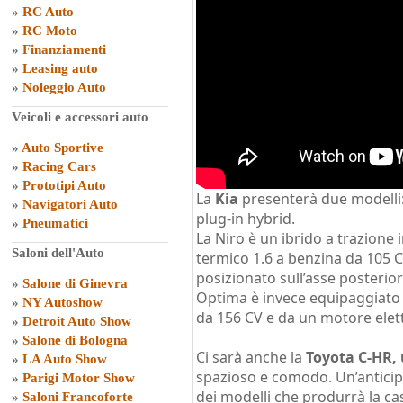
»
RC Auto
»
RC Moto
»
Finanziamenti
»
Leasing auto
»
Noleggio Auto
Veicoli e accessori auto
»
Auto Sportive
»
Racing Cars
»
Prototipi Auto
La
Kia
presenterà due modelli:
»
Navigatori Auto
plug-in hybrid.
»
Pneumatici
La Niro è un ibrido a trazione 
Saloni dell'Auto
termico 1.6 a benzina da 105 C
posizionato sull’asse posterior
»
Salone di Ginevra
Optima è invece equipaggiato
»
NY Autoshow
da 156 CV e da un motore elett
»
Detroit Auto Show
»
Salone di Bologna
Ci sarà anche la
Toyota C-HR,
»
LA Auto Show
spazioso e comodo. Un’anticipa
»
Parigi Motor Show
dei modelli che produrrà la c
»
Saloni Francoforte