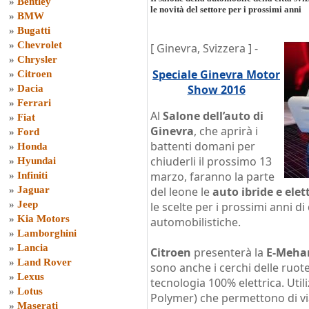
»
Bentley
le novità del settore per i prossimi anni
»
BMW
»
Bugatti
»
Chevrolet
[ Ginevra, Svizzera ] -
»
Chrysler
Speciale Ginevra Motor
»
Citroen
Show 2016
»
Dacia
»
Ferrari
Al
Salone dell’auto di
»
Fiat
Ginevra
, che aprirà i
»
Ford
battenti domani per
»
Honda
chiuderli il prossimo 13
»
Hyundai
marzo, faranno la parte
»
Infiniti
»
Jaguar
del leone le
auto ibride e elet
»
Jeep
le scelte per i prossimi anni di
»
Kia Motors
automobilistiche.
»
Lamborghini
»
Lancia
Citroen
presenterà la
E-Meha
»
Land Rover
sono anche i cerchi delle ruot
»
Lexus
tecnologia 100% elettrica. Uti
»
Lotus
Polymer) che permettono di via
»
Maserati