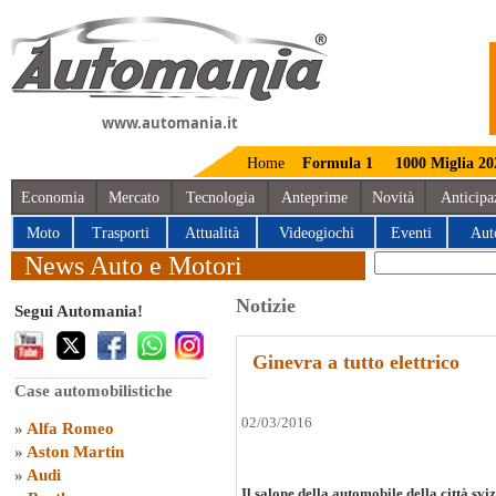
www.automania.it
Home
Formula 1
1000 Miglia 20
Economia
Mercato
Tecnologia
Anteprime
Novità
Anticipa
Moto
Trasporti
Attualità
Videogiochi
Eventi
Aut
News Auto e Motori
Notizie
Segui Automania!
Ginevra a tutto elettrico
Case automobilistiche
02/03/2016
»
Alfa Romeo
»
Aston Martin
»
Audi
Il salone della automobile della città svi