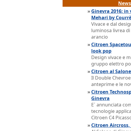
News 
»
Ginevra 2016: in 
Mehari by Courr
Vivace e dal desig
luminosa livrea di
arancio
»
Citroen Spacetou
look pop
Design vivace e m
gruppo elettro p
»
Citroen al Salone
Il Double Chevroe
anteprime e le nov
»
Citroen Technospa
Ginevra
E´ annunciata com
tecnologie applica
Citroen C4 Picass
»
Citroen Aircross,