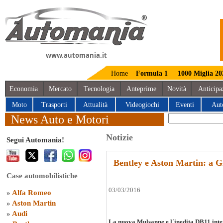
www.automania.it
Home
Formula 1
1000 Miglia 20
Economia
Mercato
Tecnologia
Anteprime
Novità
Anticipa
Moto
Trasporti
Attualità
Videogiochi
Eventi
Aut
News Auto e Motori
Notizie
Segui Automania!
Bentley e Aston Martin: a Gi
Case automobilistiche
03/03/2016
»
Alfa Romeo
»
Aston Martin
»
Audi
La nuova Mulsanne e l´inedita DB11 interp