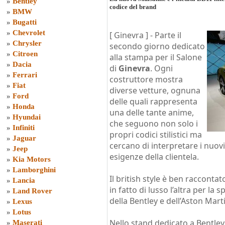
»
Bentley
codice del brand
»
BMW
»
Bugatti
»
Chevrolet
[ Ginevra ] -
Parte il
»
Chrysler
secondo giorno dedicato
»
Citroen
alla stampa per il Salone
»
Dacia
di
Ginevra
. Ogni
»
Ferrari
costruttore mostra
»
Fiat
diverse vetture, ognuna
»
Ford
delle quali rappresenta
»
Honda
una delle tante anime,
»
Hyundai
che seguono non solo i
»
Infiniti
propri codici stilistici ma
»
Jaguar
cercano di interpretare i nuovi
»
Jeep
esigenze della clientela.
»
Kia Motors
»
Lamborghini
Il british style è ben racconta
»
Lancia
in fatto di lusso l’altra per la 
»
Land Rover
della Bentley e dell’Aston Mart
»
Lexus
»
Lotus
Nello stand dedicato a Bentley
»
Maserati