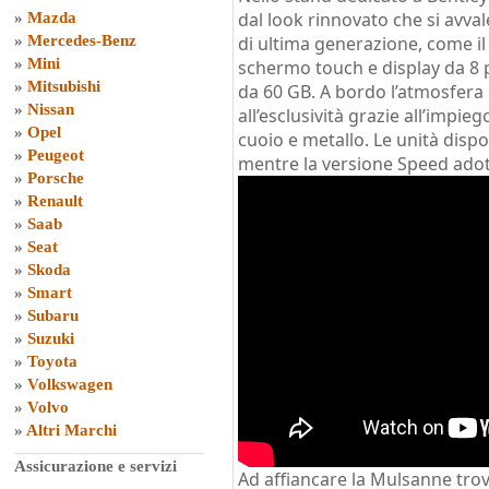
dal look rinnovato che si avva
»
Mazda
»
Mercedes-Benz
di ultima generazione, come il
»
Mini
schermo touch e display da 8 po
»
Mitsubishi
da 60 GB. A bordo l’atmosfera 
»
Nissan
all’esclusività grazie all’impie
»
Opel
cuoio e metallo. Le unità dispo
»
Peugeot
mentre la versione Speed adott
»
Porsche
»
Renault
»
Saab
»
Seat
»
Skoda
»
Smart
»
Subaru
»
Suzuki
»
Toyota
»
Volkswagen
»
Volvo
»
Altri Marchi
Assicurazione e servizi
Ad affiancare la Mulsanne tro