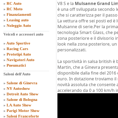
V8 S e la
Mulsanne Grand Lim
»
RC Auto
è una off sviluppata secondo le
»
RC Moto
che si caratterizza per il passo
»
Finanziamenti
»
Leasing auto
La vettura offre sei posti ed è
»
Noleggio Auto
Mulsanne di serie.Per la prima 
tecnologia Smart Glass, che per
Veicoli e accessori auto
zona posteriore e il divisorio i
»
Auto Sportive
look nella zona posteriore, un 
»
Racing Cars
personalizzati.
»
Prototipi Auto
»
Navigatori Auto
La sportività in salsa british 
»
Pneumatici
Martin, che a Ginevra presenta
disponibile dalla fine del 2016
Saloni dell'Auto
euro. In dotazione troviamo il
»
Salone di Ginevra
novità assoluta che consente a
»
NY Autoshow
accelerando da 0 a 100 km/h in
»
Detroit Auto Show
»
Salone di Bologna
»
LA Auto Show
»
Parigi Motor Show
»
Saloni Francoforte