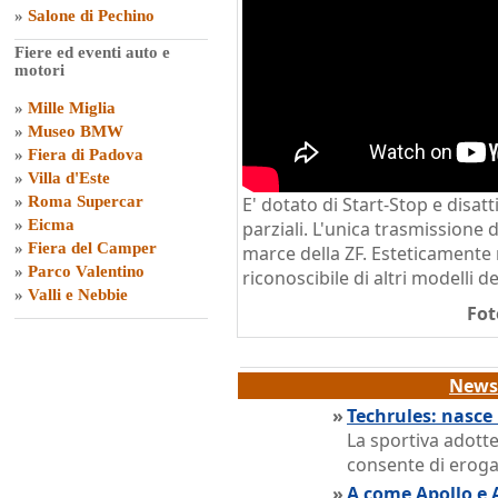
»
Salone di Pechino
Fiere ed eventi auto e
motori
»
Mille Miglia
»
Museo BMW
»
Fiera di Padova
»
Villa d'Este
»
Roma Supercar
E' dotato di Start-Stop e disatti
»
Eicma
parziali. L'unica trasmissione 
»
Fiera del Camper
marce della ZF. Esteticamente ri
»
Parco Valentino
riconoscibile di altri modelli 
»
Valli e Nebbie
Fot
News 
»
Techrules: nasce
La sportiva adotte
consente di eroga
»
A come Apollo e 