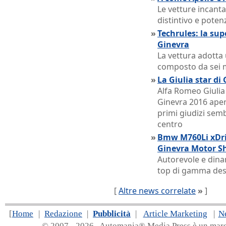
Le vetture incanta
distintivo e pote
»
Techrules: la su
Ginevra
La vettura adotta
composto da sei m
»
La Giulia star di
Alfa Romeo Giulia 
Ginevra 2016 apert
primi giudizi sem
centro
»
Bmw M760Li xDri
Ginevra Motor S
Autorevole e dinam
top di gamma dest
[
Altre news correlate
»
]
[
Home
|
Redazione
|
Pubblicità
|
Article Marketing
|
N
© 2007 - 20
26 Automania® Media Press è un marchio 