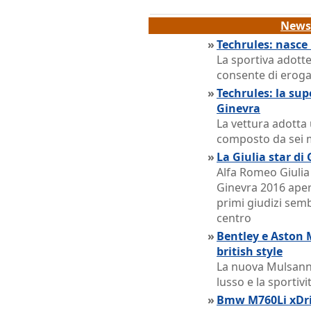
News 
»
Techrules: nasce
La sportiva adotte
consente di eroga
»
Techrules: la su
Ginevra
La vettura adotta
composto da sei m
»
La Giulia star di
Alfa Romeo Giulia 
Ginevra 2016 apert
primi giudizi sem
centro
»
Bentley e Aston M
british style
La nuova Mulsanne
lusso e la sportiv
»
Bmw M760Li xDri