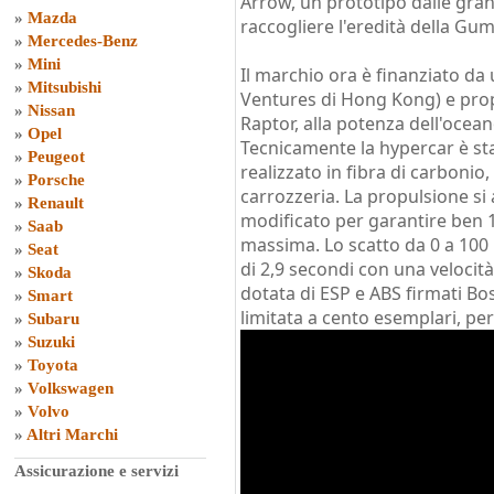
Arrow, un prototipo dalle gran
»
Mazda
raccogliere l'eredità della Gum
»
Mercedes-Benz
»
Mini
Il marchio ora è finanziato da
»
Mitsubishi
Ventures di Hong Kong) e prop
»
Nissan
Raptor, alla potenza dell'ocean
»
Opel
Tecnicamente la hypercar è sta
»
Peugeot
realizzato in fibra di carbonio
»
Porsche
carrozzeria. La propulsione si a
»
Renault
modificato per garantire ben 1
»
Saab
massima. Lo scatto da 0 a 100
»
Seat
di 2,9 secondi con una velocità
»
Skoda
dotata di ESP e ABS firmati Bo
»
Smart
limitata a cento esemplari, per
»
Subaru
»
Suzuki
»
Toyota
»
Volkswagen
»
Volvo
»
Altri Marchi
Assicurazione e servizi