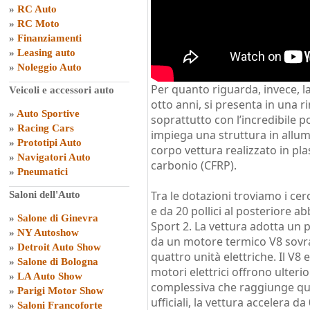
»
RC Auto
»
RC Moto
»
Finanziamenti
»
Leasing auto
»
Noleggio Auto
Per quanto riguarda, invece, l
Veicoli e accessori auto
otto anni, si presenta in una r
»
Auto Sportive
soprattutto con l’incredibile p
»
Racing Cars
impiega una struttura in allum
»
Prototipi Auto
corpo vettura realizzato in pla
»
Navigatori Auto
carbonio (CFRP).
»
Pneumatici
Tra le dotazioni troviamo i cerc
Saloni dell'Auto
e da 20 pollici al posteriore a
»
Salone di Ginevra
Sport 2. La vettura adotta un
»
NY Autoshow
da un motore termico V8 sovral
»
Detroit Auto Show
quattro unità elettriche. Il V8
»
Salone di Bologna
motori elettrici offrono ulteri
»
LA Auto Show
complessiva che raggiunge quo
»
Parigi Motor Show
ufficiali, la vettura accelera d
»
Saloni Francoforte