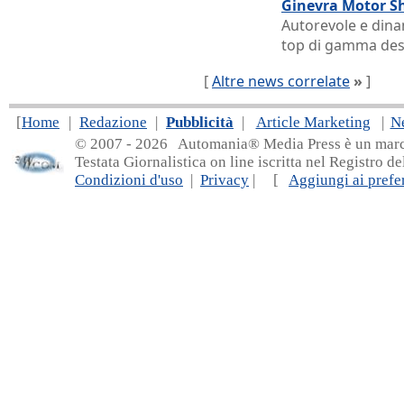
Ginevra Motor S
Autorevole e dinam
top di gamma dest
[
Altre news correlate
»
]
[
Home
|
Redazione
|
Pubblicità
|
Article Marketing
|
N
© 2007 - 20
26 Automania® Media Press è un marchio 
Testata Giornalistica on line iscritta nel Registro d
Condizioni d'uso
|
Privacy
| [
Aggiungi ai prefer