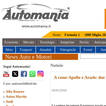
www.automania.it
Home
Formula 1
1000 Miglia 20
Economia
Mercato
Tecnologia
Anteprime
Novità
Anticipa
Moto
Trasporti
Attualità
Videogiochi
Eventi
Aut
News Auto e Motori
Notizie
Segui Automania!
A come Apollo e Arash: due
Case automobilistiche
18/03/2016
»
Alfa Romeo
»
Aston Martin
»
Audi
Le vetture incantano il parterre grazie a