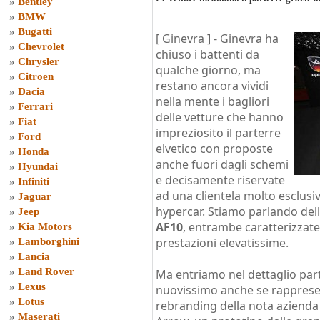
»
Bentley
»
BMW
»
Bugatti
[ Ginevra ] -
Ginevra ha
»
Chevrolet
chiuso i battenti da
»
Chrysler
qualche giorno, ma
»
Citroen
restano ancora vividi
»
Dacia
nella mente i bagliori
»
Ferrari
delle vetture che hanno
»
Fiat
impreziosito il parterre
»
Ford
elvetico con proposte
»
Honda
anche fuori dagli schemi
»
Hyundai
e decisamente riservate
»
Infiniti
ad una clientela molto esclusiv
»
Jaguar
hypercar. Stiamo parlando del
»
Jeep
AF10
, entrambe caratterizzate
»
Kia Motors
prestazioni elevatissime.
»
Lamborghini
»
Lancia
»
Land Rover
Ma entriamo nel dettaglio part
»
Lexus
nuovissimo anche se rappresent
»
Lotus
rebranding della nota aziend
»
Maserati