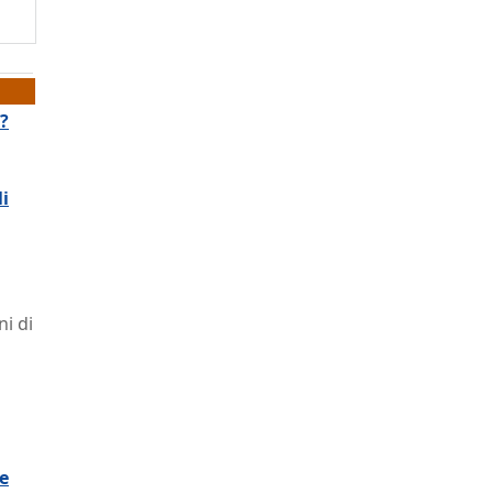
e?
li
i di
re