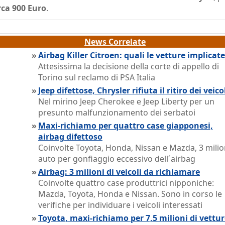
rca 900 Euro
.
News Correlate
»
Airbag Killer Citroen: quali le vetture implicat
Attesissima la decisione della corte di appello di
Torino sul reclamo di PSA Italia
»
Jeep difettose, Chrysler rifiuta il ritiro dei veico
Nel mirino Jeep Cherokee e Jeep Liberty per un
presunto malfunzionamento dei serbatoi
»
Maxi-richiamo per quattro case giapponesi,
airbag difettoso
Coinvolte Toyota, Honda, Nissan e Mazda, 3 milion
auto per gonfiaggio eccessivo dell´airbag
»
Airbag: 3 milioni di veicoli da richiamare
Coinvolte quattro case produttrici nipponiche:
Mazda, Toyota, Honda e Nissan. Sono in corso le
verifiche per individuare i veicoli interessati
»
Toyota, maxi-richiamo per 7,5 milioni di vettu