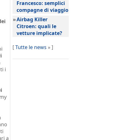
Francesco: semplici
compagne di viaggio
»
Airbag Killer
dei
Citroen: quali le
vetture implicate?
[
Tutte le news
» ]
ni
i
a
i i
i
omy
n
anno
ti
ari a