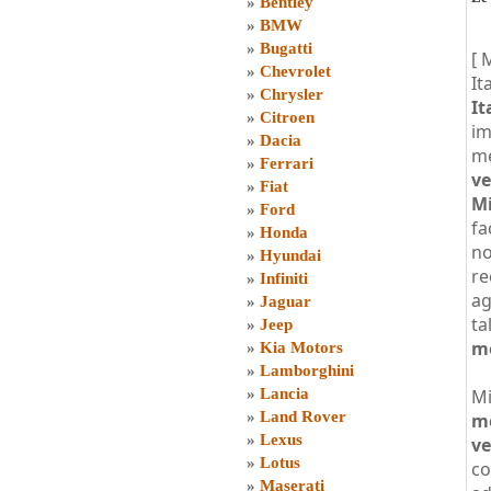
»
Bentley
»
BMW
»
Bugatti
[ 
»
Chevrolet
Ita
»
Chrysler
It
»
Citroen
im
»
Dacia
me
»
Ferrari
ve
»
Fiat
Mi
»
Ford
fa
»
Honda
no
»
Hyundai
re
»
Infiniti
ag
»
Jaguar
ta
»
Jeep
m
»
Kia Motors
»
Lamborghini
»
Lancia
Mi
»
Land Rover
me
»
Lexus
ve
»
Lotus
co
»
Maserati