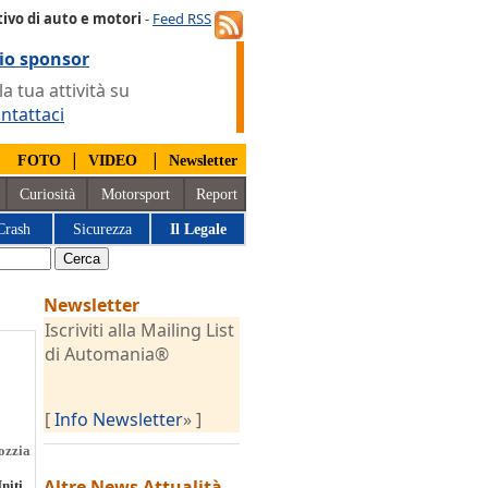
ivo di auto e motori
-
Feed RSS
io sponsor
 tua attività su
ntattaci
|
|
|
FOTO
VIDEO
Newsletter
Curiosità
Motorsport
Report
Crash
Sicurezza
Il Legale
Newsletter
Iscriviti alla Mailing List
di Automania®
[
Info Newsletter
» ]
ozzia
Altre News
Attualità
niti