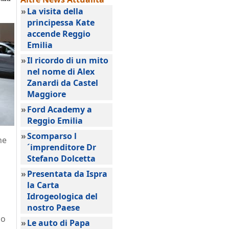
»
La visita della
principessa Kate
accende Reggio
Emilia
»
Il ricordo di un mito
nel nome di Alex
Zanardi da Castel
Maggiore
»
Ford Academy a
Reggio Emilia
»
Scomparso l
he
´imprenditore Dr
Stefano Dolcetta
»
Presentata da Ispra
la Carta
Idrogeologica del
nostro Paese
no
»
Le auto di Papa