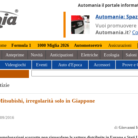
Automania il portale informat
Automania: Spaz
Vuoi promuovere la
Automania.it
?
Co
ome
Formula 1
1000 Miglia 2026
Automotoretrò
Assicurazioni
Anteprime
Novità
Anticipazioni
Elettriche
Ecologia
Saloni
Videogiochi
Eventi
Auto d'Epoca
Accessori
Prove e 
tizie
itsubishi, irregolarità solo in Giappone
/09/2016
di
Giovanni I
omologazioni scorrette non riguardano le vetture distribuite in Europa e Stati U