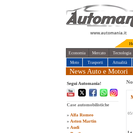
www.automania.it
H
Economia
Mercato
Tecnologia
Moto
Trasporti
Attualità
News Auto e Motori
No
Segui Automania!
M
Case automobilistiche
05
»
Alfa Romeo
»
Aston Martin
»
Audi
Le 