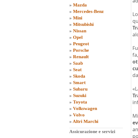
ad
»
Mazda
»
Mercedes-Benz
Lo
»
Mini
qu
»
Mitsubishi
Tr
»
Nissan
al
»
Opel
»
Peugeot
Fu
»
Porsche
fa
»
Renault
ot
»
Saab
cu
»
Seat
da
»
Skoda
»
Smart
«L
»
Subaru
Tr
»
Suzuki
in
»
Toyota
»
Volkswagen
»
Volvo
Mi
»
Altri Marchi
ev
an
Assicurazione e servizi
po