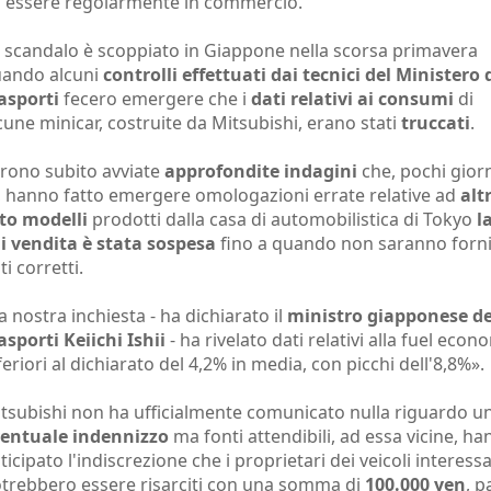
 essere regolarmente in commercio.
 scandalo è scoppiato in Giappone nella scorsa primavera
ando alcuni
controlli effettuati dai tecnici del Ministero 
asporti
fecero emergere che i
dati relativi ai consumi
di
cune minicar, costruite da Mitsubishi, erano stati
truccati
.
rono subito avviate
approfondite indagini
che, pochi gior
, hanno fatto emergere omologazioni errate relative ad
altr
to modelli
prodotti dalla casa di automobilistica di Tokyo
l
i vendita è stata sospesa
fino a quando non saranno fornit
ti corretti.
a nostra inchiesta - ha dichiarato il
ministro giapponese de
asporti Keiichi Ishii
- ha rivelato dati relativi alla fuel econ
feriori al dichiarato del 4,2% in media, con picchi dell'8,8%».
tsubishi non ha ufficialmente comunicato nulla riguardo u
entuale indennizzo
ma fonti attendibili, ad essa vicine, h
ticipato l'indiscrezione che i proprietari dei veicoli interessa
trebbero essere risarciti con una somma di
100.000 yen
, p