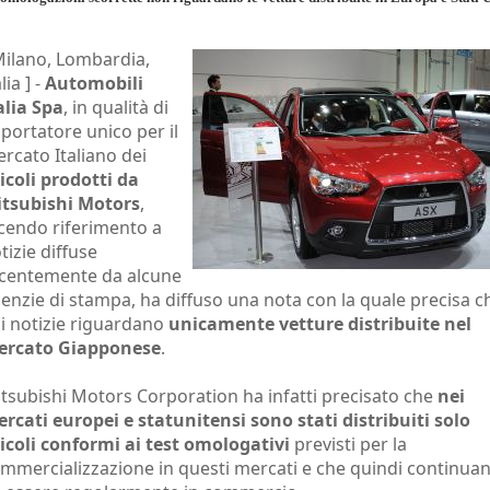
Milano, Lombardia,
lia ] -
Automobili
alia Spa
, in qualità di
portatore unico per il
rcato Italiano dei
icoli prodotti da
tsubishi Motors
,
cendo riferimento a
tizie diffuse
centemente da alcune
enzie di stampa, ha diffuso una nota con la quale precisa c
li notizie riguardano
unicamente vetture distribuite nel
ercato Giapponese
.
tsubishi Motors Corporation ha infatti precisato che
nei
rcati europei e statunitensi sono stati distribuiti solo
icoli conformi ai test omologativi
previsti per la
mmercializzazione in questi mercati e che quindi continua