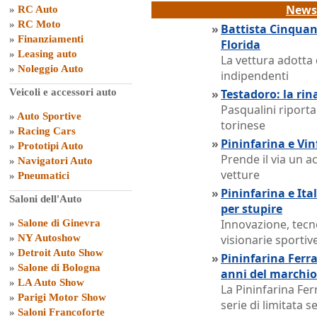
News 
»
RC Auto
»
RC Moto
»
Battista Cinqua
»
Finanziamenti
Florida
»
Leasing auto
La vettura adotta 
»
Noleggio Auto
indipendenti
Veicoli e accessori auto
»
Testadoro: la rin
Pasqualini riporta 
»
Auto Sportive
torinese
»
Racing Cars
»
Pininfarina e Vin
»
Prototipi Auto
Prende il via un a
»
Navigatori Auto
vetture
»
Pneumatici
»
Pininfarina e Ita
Saloni dell'Auto
per stupire
Innovazione, tecn
»
Salone di Ginevra
»
NY Autoshow
visionarie sportiv
»
Detroit Auto Show
»
Pininfarina Ferra
»
Salone di Bologna
anni del marchio
»
LA Auto Show
La Pininfarina Fer
»
Parigi Motor Show
serie di limitata s
»
Saloni Francoforte