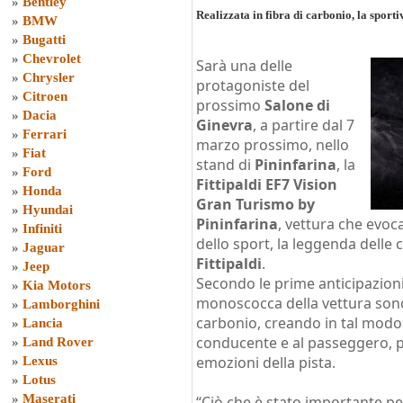
»
Bentley
Realizzata in fibra di carbonio, la sport
»
BMW
»
Bugatti
»
Chevrolet
Sarà una delle
»
Chrysler
protagoniste del
»
Citroen
prossimo
Salone di
»
Dacia
Ginevra
, a partire dal 7
»
Ferrari
marzo prossimo, nello
»
Fiat
stand di
Pininfarina
, la
»
Ford
Fittipaldi EF7 Vision
»
Honda
Gran Turismo by
»
Hyundai
Pininfarina
, vettura che evoc
»
Infiniti
dello sport, la leggenda delle
»
Jaguar
Fittipaldi
.
»
Jeep
Secondo le prime anticipazioni,
»
Kia Motors
monoscocca della vettura sono 
»
Lamborghini
carbonio, creando in tal modo 
»
Lancia
conducente e al passeggero, per
»
Land Rover
emozioni della pista.
»
Lexus
»
Lotus
»
Maserati
“Ciò che è stato importante pe