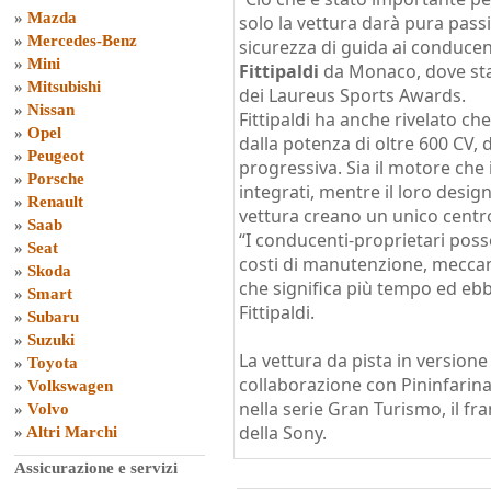
»
Mazda
solo la vettura darà pura pas
»
Mercedes-Benz
sicurezza di guida ai conducenti 
»
Mini
Fittipaldi
da Monaco, dove sta
»
Mitsubishi
dei Laureus Sports Awards.
»
Nissan
Fittipaldi ha anche rivelato ch
»
Opel
dalla potenza di oltre 600 CV,
»
Peugeot
progressiva. Sia il motore ch
»
Porsche
integrati, mentre il loro desig
»
Renault
vettura creano un unico centro
»
Saab
“I conducenti-proprietari posso
»
Seat
costi di manutenzione, meccanic
»
Skoda
che significa più tempo ed ebb
»
Smart
Fittipaldi.
»
Subaru
»
Suzuki
La vettura da pista in versione 
»
Toyota
collaborazione con Pininfarina
»
Volkswagen
nella serie Gran Turismo, il fr
»
Volvo
della Sony.
»
Altri Marchi
Assicurazione e servizi