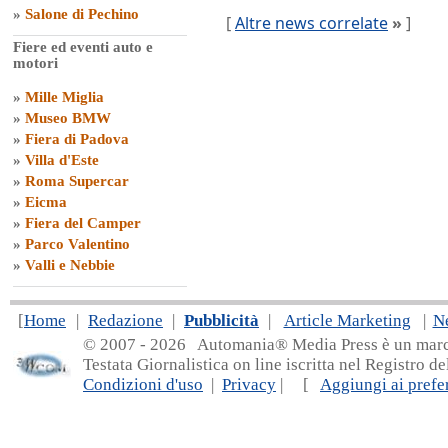
»
Salone di Pechino
[
Altre news correlate
»
]
Fiere ed eventi auto e
motori
»
Mille Miglia
»
Museo BMW
»
Fiera di Padova
»
Villa d'Este
»
Roma Supercar
»
Eicma
»
Fiera del Camper
»
Parco Valentino
»
Valli e Nebbie
[
Home
|
Redazione
|
Pubblicità
|
Article Marketing
|
N
© 2007 - 20
26 Automania® Media Press è un marchio 
Testata Giornalistica on line iscritta nel Registro d
Condizioni d'uso
|
Privacy
| [
Aggiungi ai prefer