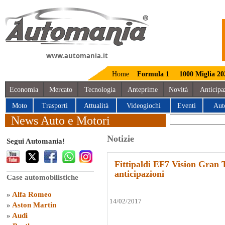
www.automania.it
Home
Formula 1
1000 Miglia 20
Economia
Mercato
Tecnologia
Anteprime
Novità
Anticipa
Moto
Trasporti
Attualità
Videogiochi
Eventi
Aut
News Auto e Motori
Notizie
Segui Automania!
Fittipaldi EF7 Vision Gran 
anticipazioni
Case automobilistiche
»
Alfa Romeo
14/02/2017
»
Aston Martin
»
Audi