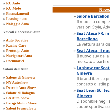
»
RC Auto
»
RC Moto
News 
»
Finanziamenti
»
Salone Barcellona
»
Leasing auto
Il modello comple
»
Noleggio Auto
versioni Style, Ad
Veicoli e accessori auto
»
Seat Ateca FR: in
Barcellona
»
Auto Sportive
La vettura sarà di
»
Racing Cars
»
Seat Ateca, il n
»
Prototipi Auto
Il nuovo suv dell
»
Navigatori Auto
mercato a partire 
»
Pneumatici
»
La show car Seat
Saloni dell'Auto
Ginevra
»
Salone di Ginevra
Il brand iberico 
»
NY Autoshow
concetto di stile 
»
Detroit Auto Show
»
Seat Leon SC, tec
»
Salone di Bologna
Ginevra
»
LA Auto Show
Disponibile negli 
»
Parigi Motor Show
coupè sportiva co
»
Saloni Francoforte