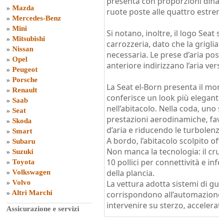
presenta con proporzioni dinam
»
Mazda
ruote poste alle quattro estre
»
Mercedes-Benz
»
Mini
Si notano, inoltre, il logo Seat 
»
Mitsubishi
carrozzeria, dato che la grigli
»
Nissan
necessaria. Le prese d’aria pos
»
Opel
anteriore indirizzano l’aria ver
»
Peugeot
»
Porsche
La Seat el-Born presenta il mon
»
Renault
conferisce un look più elegant
»
Saab
nell’abitacolo. Nella coda, uno
»
Seat
prestazioni aerodinamiche, fav
»
Skoda
d’aria e riducendo le turbolenz
»
Smart
A bordo, l’abitacolo scolpito o
»
Subaru
Non manca la tecnologia: il cr
»
Suzuki
10 pollici per connettività e i
»
Toyota
della plancia.
»
Volkswagen
»
Volvo
La vettura adotta sistemi di g
»
Altri Marchi
corrispondono all’automazione 
intervenire su sterzo, accelera
Assicurazione e servizi