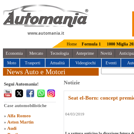
www.automania.it
Home
Formula 1
1000 Miglia 20
Economia
Mercato
Tecnologia
Anteprime
Novità
Anticipa
Moto
Trasporti
Attualità
Videogiochi
Eventi
Aut
News Auto e Motori
Notizie
Segui Automania!
Seat el-Born: concept premi
Case automobilistiche
04/03/2019
»
Alfa Romeo
»
Aston Martin
»
Audi
La vettura anticipa la direzione futura d