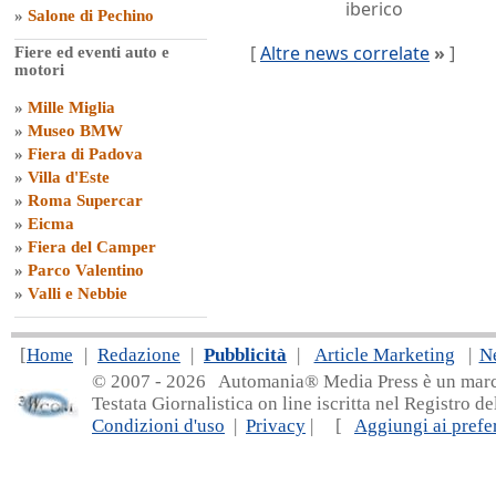
iberico
»
Salone di Pechino
[
Altre news correlate
»
]
Fiere ed eventi auto e
motori
»
Mille Miglia
»
Museo BMW
»
Fiera di Padova
»
Villa d'Este
»
Roma Supercar
»
Eicma
»
Fiera del Camper
»
Parco Valentino
»
Valli e Nebbie
[
Home
|
Redazione
|
Pubblicità
|
Article Marketing
|
N
© 2007 - 20
26 Automania® Media Press è un marchio 
Testata Giornalistica on line iscritta nel Registro d
Condizioni d'uso
|
Privacy
| [
Aggiungi ai prefer