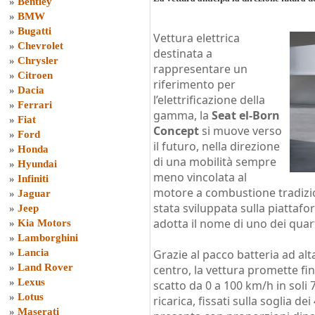
»
Bentley
»
BMW
»
Bugatti
Vettura elettrica
»
Chevrolet
destinata a
»
Chrysler
rappresentare un
»
Citroen
riferimento per
»
Dacia
l’elettrificazione della
»
Ferrari
gamma, la
Seat el-Born
»
Fiat
Concept
si muove verso
»
Ford
il futuro, nella direzione
»
Honda
di una mobilità sempre
»
Hyundai
meno vincolata al
»
Infiniti
motore a combustione tradiziona
»
Jaguar
stata sviluppata sulla piatta
»
Jeep
adotta il nome di uno dei quarti
»
Kia Motors
»
Lamborghini
»
Lancia
Grazie al pacco batteria ad al
»
Land Rover
centro, la vettura promette f
»
Lexus
scatto da 0 a 100 km/h in soli 7
»
Lotus
ricarica, fissati sulla soglia de
»
Maserati