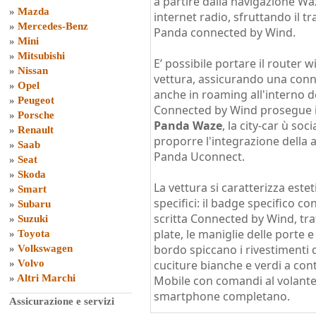
a partire dalla navigazione Wa
»
Mazda
internet radio, sfruttando il tra
»
Mercedes-Benz
Panda connected by Wind.
»
Mini
»
Mitsubishi
E’ possibile portare il router w
»
Nissan
vettura, assicurando una conne
»
Opel
anche in roaming all'interno 
»
Peugeot
Connected by Wind prosegue il
»
Porsche
Panda Waze
, la city-car ù so
»
Renault
proporre l'integrazione della 
»
Saab
Panda Uconnect.
»
Seat
»
Skoda
La vettura si caratterizza este
»
Smart
specifici: il badge specifico co
»
Subaru
scritta Connected by Wind, tra
»
Suzuki
plate, le maniglie delle porte e 
»
Toyota
bordo spiccano i rivestimenti d
»
Volkswagen
»
Volvo
cuciture bianche e verdi a con
»
Altri Marchi
Mobile con comandi al volante 
smartphone completano.
Assicurazione e servizi