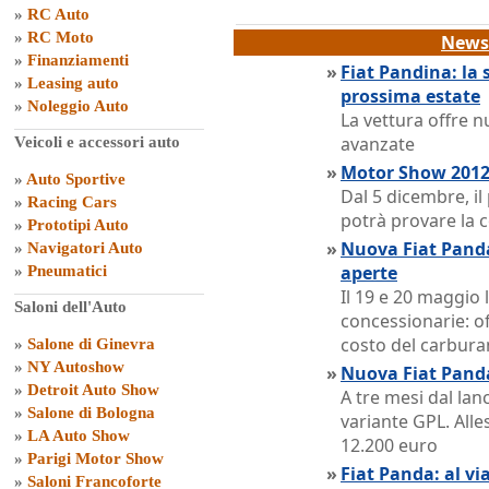
»
RC Auto
»
RC Moto
News 
»
Finanziamenti
»
Fiat Pandina: la 
»
Leasing auto
prossima estate
»
Noleggio Auto
La vettura offre n
avanzate
Veicoli e accessori auto
»
Motor Show 2012: 
»
Auto Sportive
Dal 5 dicembre, il
»
Racing Cars
potrà provare la 
»
Prototipi Auto
»
Nuova Fiat Pand
»
Navigatori Auto
aperte
»
Pneumatici
Il 19 e 20 maggio 
Saloni dell'Auto
concessionarie: o
costo del carbura
»
Salone di Ginevra
»
NY Autoshow
»
Nuova Fiat Panda
»
Detroit Auto Show
A tre mesi dal lan
»
Salone di Bologna
variante GPL. Alles
»
LA Auto Show
12.200 euro
»
Parigi Motor Show
»
Fiat Panda: al vi
»
Saloni Francoforte