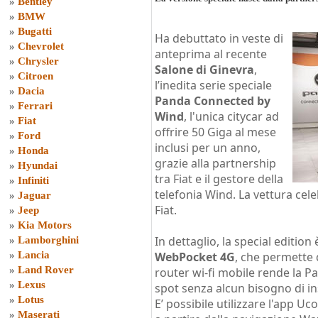
»
Bentley
»
BMW
»
Bugatti
Ha debuttato in veste di
»
Chevrolet
anteprima al recente
»
Chrysler
Salone di Ginevra
,
»
Citroen
l’inedita serie speciale
»
Dacia
Panda Connected by
»
Ferrari
Wind
, l'unica citycar ad
»
Fiat
offrire 50 Giga al mese
»
Ford
inclusi per un anno,
»
Honda
grazie alla partnership
»
Hyundai
tra Fiat e il gestore della
»
Infiniti
telefonia Wind. La vettura cel
»
Jaguar
Fiat.
»
Jeep
»
Kia Motors
In dettaglio, la special edition
»
Lamborghini
»
Lancia
WebPocket 4G
, che permette d
»
Land Rover
router wi-fi mobile rende la 
»
Lexus
spot senza alcun bisogno di ins
»
Lotus
E’ possibile utilizzare l'app Uc
»
Maserati