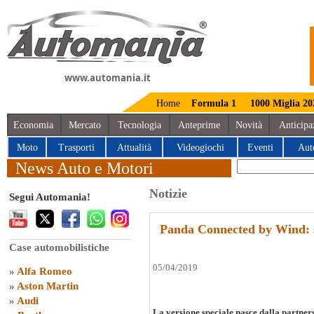
www.automania.it
Home
Formula 1
1000 Miglia 20
Economia
Mercato
Tecnologia
Anteprime
Novità
Anticipa
Moto
Trasporti
Attualità
Videogiochi
Eventi
Aut
News Auto e Motori
Notizie
Segui Automania!
Panda Connected by Wind: s
Case automobilistiche
05/04/2019
»
Alfa Romeo
»
Aston Martin
»
Audi
La versione speciale nasce dalla partner