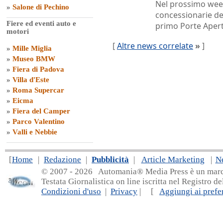
Nel prossimo week
»
Salone di Pechino
concessionarie de
Fiere ed eventi auto e
primo Porte Aper
motori
[
Altre news correlate
»
]
»
Mille Miglia
»
Museo BMW
»
Fiera di Padova
»
Villa d'Este
»
Roma Supercar
»
Eicma
»
Fiera del Camper
»
Parco Valentino
»
Valli e Nebbie
[
Home
|
Redazione
|
Pubblicità
|
Article Marketing
|
N
© 2007 - 20
26 Automania® Media Press è un marchio 
Testata Giornalistica on line iscritta nel Registro d
Condizioni d'uso
|
Privacy
| [
Aggiungi ai prefer