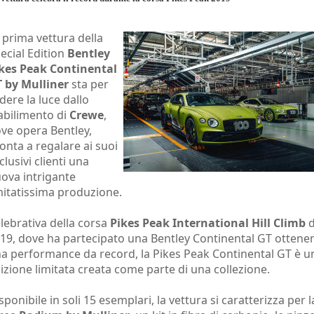
 prima vettura della
ecial Edition
Bentley
kes Peak Continental
 by Mulliner
sta per
dere la luce dallo
abilimento di
Crewe
,
ve opera Bentley,
onta a regalare ai suoi
clusivi clienti una
ova intrigante
mitatissima produzione.
lebrativa della corsa
Pikes Peak International Hill Climb
d
19, dove ha partecipato una Bentley Continental GT otten
a performance da record, la Pikes Peak Continental GT è u
izione limitata creata come parte di una collezione.
sponibile in soli 15 esemplari, la vettura si caratterizza per l