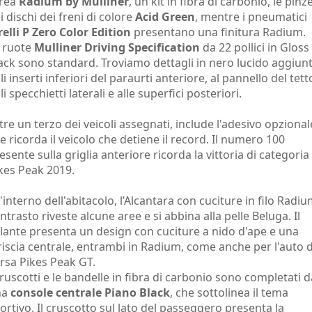
vrea
Radium by Mulliner
, un kit in fibra di carbonio, le pinz
i dischi dei freni di colore
Acid Green
, mentre i pneumatici
relli P Zero Color Edition
presentano una finitura Radium.
 ruote
Mulliner Driving Specification
da 22 pollici in Gloss
ack sono standard. Troviamo dettagli in nero lucido aggiunt
li inserti inferiori del paraurti anteriore, al pannello del tett
li specchietti laterali e alle superfici posteriori.
tre un terzo dei veicoli assegnati, include l'adesivo opzional
e ricorda il veicolo che detiene il record. Il numero 100
esente sulla griglia anteriore ricorda la vittoria di categoria 
kes Peak 2019.
l'interno dell'abitacolo, l’Alcantara con cuciture in filo Radiu
ntrasto riveste alcune aree e si abbina alla pelle Beluga. Il
lante presenta un design con cuciture a nido d'ape e una
riscia centrale, entrambi in Radium, come anche per l'auto 
rsa Pikes Peak GT.
cruscotti e le bandelle in fibra di carbonio sono completati d
na
console centrale Piano Black
, che sottolinea il tema
ortivo. Il cruscotto sul lato del passeggero presenta la