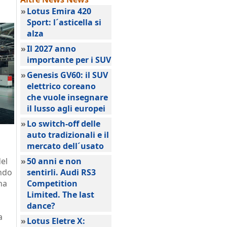
»
Lotus Emira 420
Sport: l´asticella si
alza
»
Il 2027 anno
importante per i SUV
»
Genesis GV60: il SUV
elettrico coreano
che vuole insegnare
il lusso agli europei
»
Lo switch-off delle
auto tradizionali e il
mercato dell´usato
el
»
50 anni e non
endo
sentirli. Audi RS3
na
Competition
Limited. The last
dance?
a
»
Lotus Eletre X: