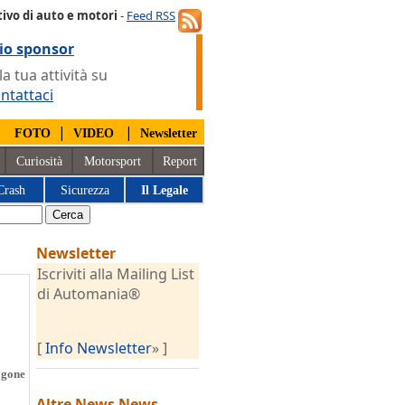
ivo di auto e motori
-
Feed RSS
io sponsor
 tua attività su
ntattaci
|
|
|
FOTO
VIDEO
Newsletter
Curiosità
Motorsport
Report
Crash
Sicurezza
Il Legale
Newsletter
Iscriviti alla Mailing List
di Automania®
[
Info Newsletter
» ]
agone
Altre News
News