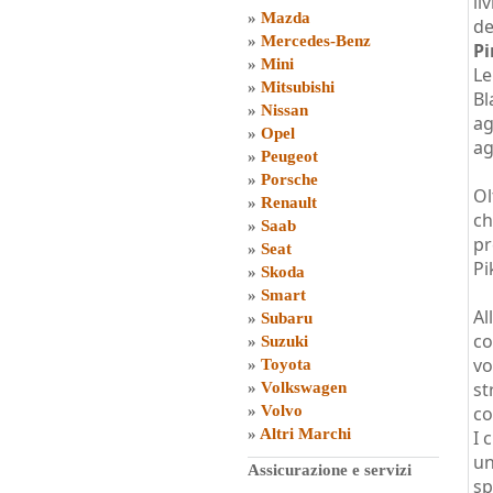
li
»
Mazda
de
»
Mercedes-Benz
Pi
»
Mini
Le
»
Mitsubishi
Bl
»
Nissan
ag
»
Opel
ag
»
Peugeot
»
Porsche
Ol
»
Renault
ch
»
Saab
pr
»
Seat
Pi
»
Skoda
»
Smart
Al
»
Subaru
co
»
Suzuki
vo
»
Toyota
st
»
Volkswagen
»
Volvo
co
»
Altri Marchi
I 
u
Assicurazione e servizi
sp