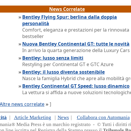
News Correlate
»
Bentley Flying Spur: berlina dalla doppia
personalità
Comfort, eleganza e prestazioni per la rinnovata
bestseller
»
Nuova Bentley Continental GT: tutte le novità
In arrivo la quarta generazione della Luxury Cars
»
Bentley: lusso senza limiti
Restyling per Continental GT e GTC Azure
»
Bentley: il lusso diventa sostenibile
Nasce la famiglia Hybrid che apre alla mobilità g
»
Bentley Continental GT Speed: lusso dinamico
La vettura si affida a nuove soluzioni tecnologich
Altre news correlate
»
]
cità
|
Article Marketing
|
News
|
Collabora con Automania
nia® Media Press è un marchio registrato - © Tutti i diritti ri
on line iscritta nel Registro della Stampa presso il
Tribunale Ba