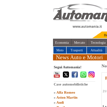
www.automania.it
H
Economia
Mercato
Tecnologia
Moto
Trasporti
Attualità
News Auto e Motori
No
Segui Automania!
Case automobilistiche
21
»
Alfa Romeo
»
Aston Martin
»
Audi
La 