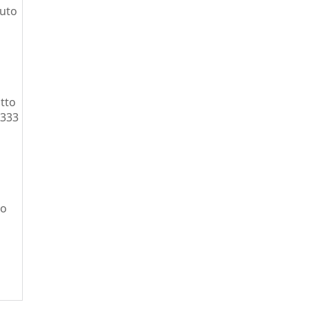
nuto
tto
 333
ro