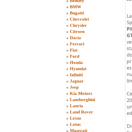
»
Bentley
»
BMW
»
Bugatti
La
»
Chevrolet
Sp
»
Chrysler
Pi
»
Citroen
GT
»
Dacia
ve
»
Ferrari
st
»
Fiat
do
»
Ford
pr
»
Honda
es
»
Hyundai
nu
»
Infiniti
li
»
Jaguar
»
Jeep
Ce
»
Kia Motors
20
»
Lamborghini
»
Lancia
un
»
Land Rover
ed
»
Lexus
»
Lotus
Di
»
Maserati