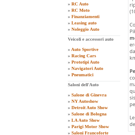
»
RC Auto
ri
»
RC Moto
(1
»
Finanziamenti
»
Leasing auto
Co
»
Noleggio Auto
Pi
m
Veicoli e accessori auto
er
»
Auto Sportive
da
»
Racing Cars
km
»
Prototipi Auto
»
Navigatori Auto
Pe
»
Pneumatici
co
ma
Saloni dell'Auto
qu
»
Salone di Ginevra
si
»
NY Autoshow
pe
»
Detroit Auto Show
»
Salone di Bologna
Le
»
LA Auto Show
de
»
Parigi Motor Show
»
Saloni Francoforte