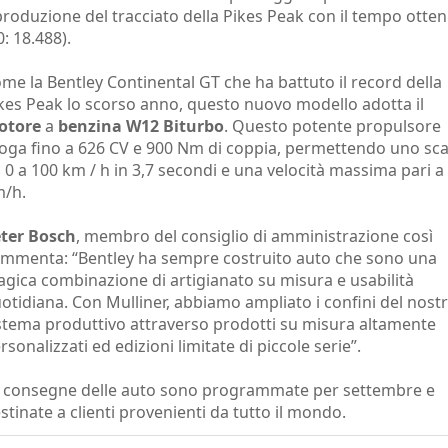
produzione del tracciato della Pikes Peak con il tempo otte
0: 18.488).
me la Bentley Continental GT che ha battuto il record della
kes Peak lo scorso anno, questo nuovo modello adotta il
otore
a
benzina W12 Biturbo
. Questo potente propulsore
oga fino a 626 CV e 900 Nm di coppia, permettendo uno sca
 0 a 100 km / h in 3,7 secondi e una velocità massima pari a
/h.
ter Bosch
, membro del consiglio di amministrazione così
mmenta: “Bentley ha sempre costruito auto che sono una
gica combinazione di artigianato su misura e usabilità
otidiana. Con Mulliner, abbiamo ampliato i confini del nost
stema produttivo attraverso prodotti su misura altamente
rsonalizzati ed edizioni limitate di piccole serie”.
 consegne delle auto sono programmate per settembre e
stinate a clienti provenienti da tutto il mondo.