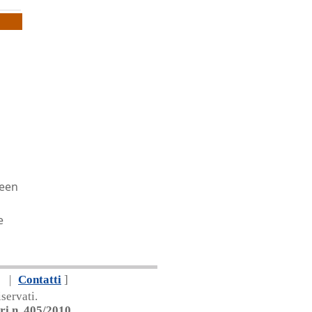
reen
e
|
Contatti
]
servati.
ri n. 405/2010
.