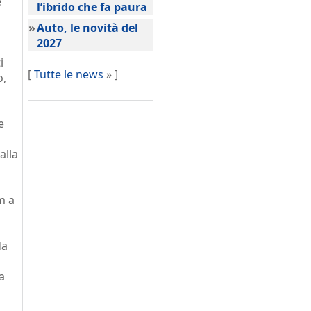
e
l’ibrido che fa paura
»
Auto, le novità del
2027
i
[
Tutte le news
» ]
o,
e
alla
m a
da
a