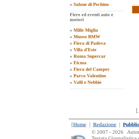
»
Salone di Pechino
Fiere ed eventi auto e
motori
»
Mille Miglia
»
Museo BMW
»
Fiera di Padova
»
Villa d'Este
»
Roma Supercar
»
Eicma
»
Fiera del Camper
»
Parco Valentino
»
Valli e Nebbie
[
[
Home
|
Redazione
|
Pubbli
© 2007 - 20
26 Automa
Testata Giornalistica 