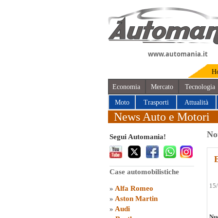
www.automania.it
H
Economia
Mercato
Tecnologia
Moto
Trasporti
Attualità
News Auto e Motori
No
Segui Automania!
E
Case automobilistiche
15
»
Alfa Romeo
»
Aston Martin
»
Audi
Nuo