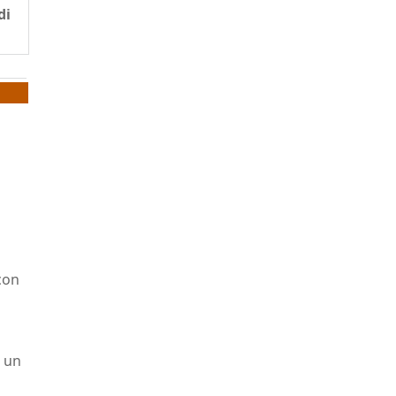
di
con
d un