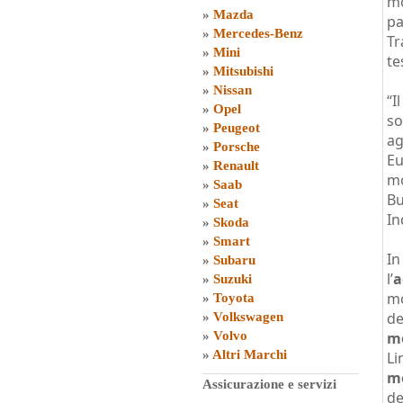
mo
»
Mazda
pa
»
Mercedes-Benz
Tr
»
Mini
te
»
Mitsubishi
»
Nissan
“I
»
Opel
so
»
Peugeot
ag
»
Porsche
Eu
»
Renault
mo
»
Saab
Bu
»
Seat
In
»
Skoda
»
Smart
In
»
Subaru
l’
a
»
Suzuki
mo
»
Toyota
de
»
Volkswagen
»
Volvo
mo
»
Altri Marchi
Li
mo
Assicurazione e servizi
de