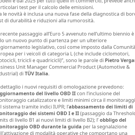
delli e dal 2025 per tutti quelli in commercio, prevede anc
rticolari test per il calcolo delle emissioni.
a le novità è inclusa una nuova fase della diagnostica di bor
st di durabilità e riduzioni alla rumorosità.
l recente passaggio all’Euro 5 avvenuto nell’ultimo biennio è
lo un nuovo punto di partenza per un ulteriore
giornamento legislativo, così come imposto dalla Comunit
ropea per i veicoli di categoria L (che include ciclomotori,
tocicli, tricicli e quadricicli)”, sono le parole di
Pietro Verga
siness Unit Manager Commercial Product (Automotive &
dustrial) di
TÜV Italia
.
 dettaglio i nuovi requisiti di omologazione prevedono:
ggiornamento del livello OBD II
con l’inclusione del
nitoraggio catalizzatore e limiti minimi circa il monitoragg
l sistema tramite indici IUPR; l’
abbassamento dei limiti di
nitoraggio dei sistemi OBD I e II
(passaggio da Threshol
mits di livello B1 ai nuovi limiti di livello B2); l’
obbligo del
nitoraggio OBD durante la guida
per la segnalazione
ll'attivazione di modalità operative che comportano una