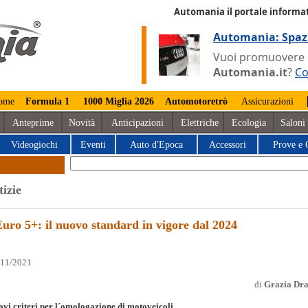
Automania il portale informat
Automania: Spaz
Vuoi promuovere la
Automania.it
?
Co
ome
Formula 1
1000 Miglia 2026
Automotoretrò
Assicurazioni
Anteprime
Novità
Anticipazioni
Elettriche
Ecologia
Saloni
Videogiochi
Eventi
Auto d'Epoca
Accessori
Prove e 
tizie
uro 5+: il nuovo standard in vigore dal 2024
/11/2021
di
Grazia Dr
vi criteri per l´omologazione di motoveicoli