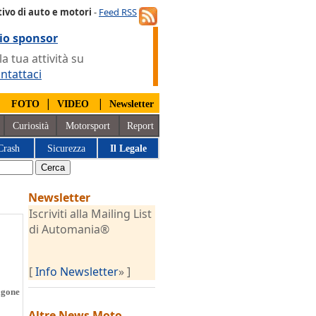
ivo di auto e motori
-
Feed RSS
io sponsor
 tua attività su
ntattaci
|
|
|
FOTO
VIDEO
Newsletter
Curiosità
Motorsport
Report
Crash
Sicurezza
Il Legale
Newsletter
Iscriviti alla Mailing List
di Automania®
[
Info Newsletter
» ]
agone
Altre News
Moto