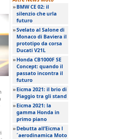
»
BMW CE 02: il
silenzio che urla
futuro
»
Svelato al Salone di
Monaco di Baviera il
prototipo da corsa
Ducati V21L
»
Honda CB1000F SE
Concept: quando il
passato incontra il
futuro
»
Eicma 2021: il brio di
n
Piaggio tra gli stand
n
e
»
Eicma 2021: la
gamma Honda in
primo piano
»
Debutta all’Eicma l
i
´aerodinamica Moto