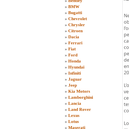
»
Bentley
»
BMW
»
Bugatti
Ne
»
Chevrolet
ob
»
Chrysler
l’
»
Citroen
pe
»
Dacia
ca
»
Ferrari
co
»
Fiat
pe
»
Ford
de
»
Honda
en
»
Hyundai
20
»
Infiniti
»
Jaguar
L’
»
Jeep
ve
»
Kia Motors
ce
»
Lamborghini
»
Lancia
te
»
Land Rover
co
»
Lexus
»
Lotus
Lo
»
Maserati