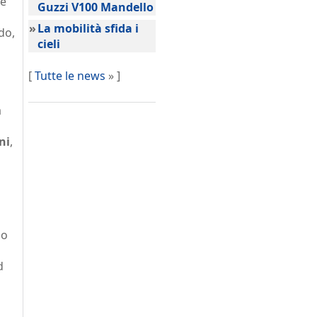
he
Guzzi V100 Mandello
»
La mobilità sfida i
do,
cieli
[
Tutte le news
» ]
à
ni
,
io
d