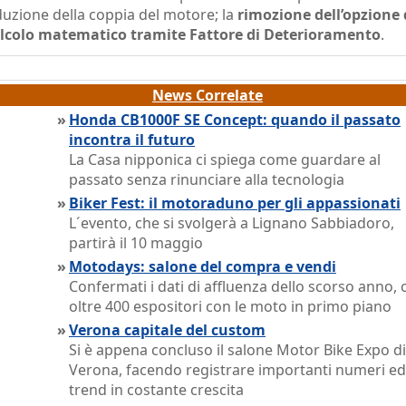
duzione della coppia del motore; la
rimozione dell’opzione 
lcolo matematico tramite Fattore di Deterioramento
.
News Correlate
»
Honda CB1000F SE Concept: quando il passato
incontra il futuro
La Casa nipponica ci spiega come guardare al
passato senza rinunciare alla tecnologia
»
Biker Fest: il motoraduno per gli appassionati
L´evento, che si svolgerà a Lignano Sabbiadoro,
partirà il 10 maggio
»
Motodays: salone del compra e vendi
Confermati i dati di affluenza dello scorso anno, 
oltre 400 espositori con le moto in primo piano
»
Verona capitale del custom
Si è appena concluso il salone Motor Bike Expo di
Verona, facendo registrare importanti numeri e
trend in costante crescita