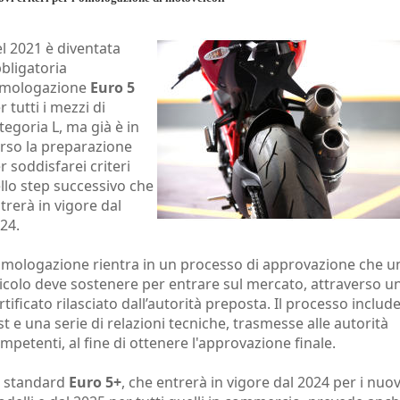
l 2021 è diventata
bligatoria
omologazione
Euro 5
r tutti i mezzi di
tegoria L, ma già è in
rso la preparazione
r soddisfarei criteri
llo step successivo che
trerà in vigore dal
24.
omologazione rientra in un processo di approvazione che u
icolo deve sostenere per entrare sul mercato, attraverso u
rtificato rilasciato dall’autorità preposta. Il processo includ
st e una serie di relazioni tecniche, trasmesse alle autorità
mpetenti, al fine di ottenere l'approvazione finale.
 standard
Euro 5+
, che entrerà in vigore dal 2024 per i nuov