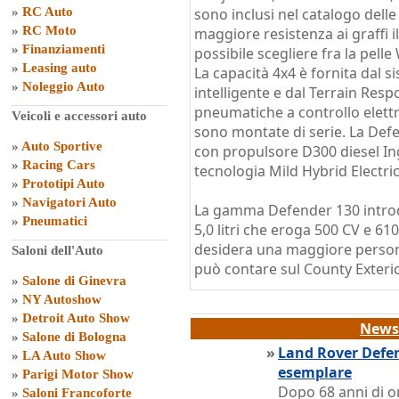
»
RC Auto
sono inclusi nel catalogo delle
»
RC Moto
maggiore resistenza ai graffi i
»
Finanziamenti
possibile scegliere fra la pelle
»
Leasing auto
La capacità 4x4 è fornita dal s
»
Noleggio Auto
intelligente e dal Terrain Res
pneumatiche a controllo elet
Veicoli e accessori auto
sono montate di serie. La Def
»
Auto Sportive
con propulsore D300 diesel In
»
Racing Cars
tecnologia Mild Hybrid Electri
»
Prototipi Auto
»
Navigatori Auto
La gamma Defender 130 introd
»
Pneumatici
5,0 litri che eroga 500 CV e 6
desidera una maggiore person
Saloni dell'Auto
può contare sul County Exterior
»
Salone di Ginevra
»
NY Autoshow
»
Detroit Auto Show
News 
»
Salone di Bologna
»
Land Rover Defen
»
LA Auto Show
esemplare
»
Parigi Motor Show
Dopo 68 anni di on
»
Saloni Francoforte