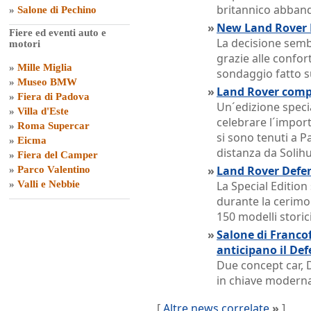
britannico abband
»
Salone di Pechino
»
New Land Rover D
Fiere ed eventi auto e
La decisione semb
motori
grazie alle confor
»
Mille Miglia
sondaggio fatto s
»
Museo BMW
»
Land Rover comp
»
Fiera di Padova
Un´edizione speci
»
Villa d'Este
celebrare l´impor
»
Roma Supercar
si sono tenuti a P
»
Eicma
distanza da Solihu
»
Fiera del Camper
»
Land Rover Defen
»
Parco Valentino
»
Valli e Nebbie
La Special Editio
durante la cerimo
150 modelli storic
»
Salone di Francof
anticipano il De
Due concept car, 
in chiave moderna
[
Altre news correlate
»
]