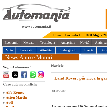
www.automania.it
Home
Formula 1
1000 Miglia 20
Economia
Mercato
Tecnologia
Anteprime
Novità
Anticipa
Moto
Trasporti
Attualità
Videogiochi
Eventi
Aut
News Auto e Motori
Notizie
Segui Automania!
Land Rover: più ricca la g
Case automobilistiche
01/05/2023
»
Alfa Romeo
»
Aston Martin
»
Audi
La nuova versione 130 Outbound aggiung