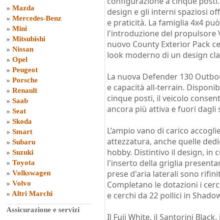
configurazione a cinque posti. 
»
Mazda
design e gli interni spaziosi o
»
Mercedes-Benz
e praticità. La famiglia 4x4 pu
»
Mini
l'introduzione del propulsore 
»
Mitsubishi
nuovo County Exterior Pack cel
»
Nissan
look moderno di un design cla
»
Opel
»
Peugeot
La nuova Defender 130 Outbou
»
Porsche
e capacità all-terrain. Disponi
»
Renault
cinque posti, il veicolo conse
»
Saab
ancora più attiva e fuori dagli
»
Seat
»
Skoda
L’ampio vano di carico accoglie
»
Smart
attezzatura, anche quelle dedi
»
Subaru
hobby. Distintivo il design, in 
»
Suzuki
l'inserto della griglia present
»
Toyota
prese d'aria laterali sono rifini
»
Volkswagen
»
Volvo
Completano le dotazioni i cerchi
»
Altri Marchi
e cerchi da 22 pollici in Shado
Assicurazione e servizi
Il Fuji White, il Santorini Black