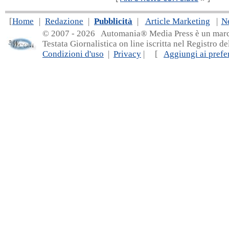
[
Home
|
Redazione
|
Pubblicità
|
Article Marketing
|
N
© 2007 - 20
26 Automania® Media Press è un marchio 
Testata Giornalistica on line iscritta nel Registro d
Condizioni d'uso
|
Privacy
| [
Aggiungi ai prefer