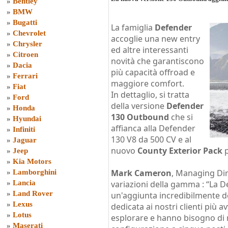
»
Bentley
»
BMW
»
Bugatti
La famiglia
Defender
»
Chevrolet
accoglie una new entry
»
Chrysler
ed altre interessanti
»
Citroen
novità che garantiscono
»
Dacia
più capacità offroad e
»
Ferrari
maggiore comfort.
»
Fiat
In dettaglio, si tratta
»
Ford
della versione
Defender
»
Honda
130 Outbound
che si
»
Hyundai
affianca alla Defender
»
Infiniti
130 V8 da 500 CV e al
»
Jaguar
nuovo
County Exterior Pack
p
»
Jeep
»
Kia Motors
Mark Cameron
, Managing Dir
»
Lamborghini
»
Lancia
variazioni della gamma : “La
»
Land Rover
un'aggiunta incredibilmente de
»
Lexus
dedicata ai nostri clienti più
»
Lotus
esplorare e hanno bisogno di 
»
Maserati