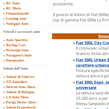
»
RC Auto
prossimità.
»
RC Moto
»
Finanziamenti
Il prezzo di listino di Fiat (60
»
Leasing auto
top di gamma Fiat 600e La Pri
»
Noleggio Auto
Veicoli e accessori auto
News 
»
Auto Sportive
»
Fiat 500L City Cr
»
Racing Cars
Il crossover urban
»
Prototipi Auto
Arancio Sicilia ad
»
Navigatori Auto
»
Fiat 500L Urban E
»
Pneumatici
carattere urban
Saloni dell'Auto
Finiture specific
vettura ancora più 
»
Salone di Ginevra
»
Fiat 500L Expo, se
»
NY Autoshow
»
Detroit Auto Show
universale
»
Salone di Bologna
La vettura sarà dis
»
LA Auto Show
23.260 euro e per 
»
Parigi Motor Show
Intesa Sanpaolo è
»
Saloni Francoforte