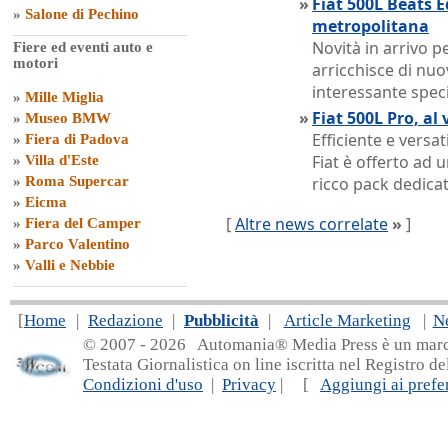
»
Fiat 500L Beats E
»
Salone di Pechino
metropolitana
Novità in arrivo pe
Fiere ed eventi auto e
motori
arricchisce di nuo
interessante speci
»
Mille Miglia
»
Fiat 500L Pro, al 
»
Museo BMW
Efficiente e versa
»
Fiera di Padova
Fiat è offerto ad
»
Villa d'Este
»
Roma Supercar
ricco pack dedicat
»
Eicma
[
Altre news correlate
»
]
»
Fiera del Camper
»
Parco Valentino
»
Valli e Nebbie
[
Home
|
Redazione
|
Pubblicità
|
Article Marketing
|
N
© 2007 - 20
26 Automania® Media Press è un marchio 
Testata Giornalistica on line iscritta nel Registro d
Condizioni d'uso
|
Privacy
| [
Aggiungi ai prefer