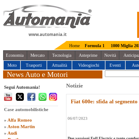
www.automania.it
Home
Formula 1
1000 Miglia 20
Economia
Mercato
Tecnologia
Anteprime
Novità
Anticipa
Moto
Trasporti
Attualità
Videogiochi
Eventi
Aut
News Auto e Motori
Notizie
Segui Automania!
Fiat 600e: sfida al segmento
Case automobilistiche
06/07/2023
»
Alfa Romeo
»
Aston Martin
»
Audi
Due versioni Full Electric e tanto comfor