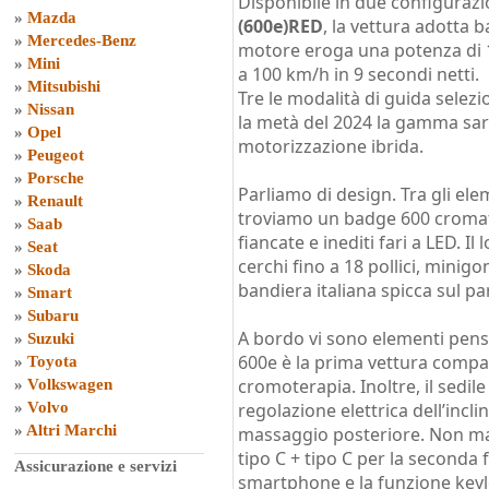
Disponibile in due configurazi
»
Mazda
(600e)RED
, la vettura adotta ba
»
Mercedes-Benz
motore eroga una potenza di 
»
Mini
a 100 km/h in 9 secondi netti.
»
Mitsubishi
Tre le modalità di guida selezi
»
Nissan
la metà del 2024 la gamma sa
»
Opel
motorizzazione ibrida.
»
Peugeot
»
Porsche
Parliamo di design. Tra gli elem
»
Renault
troviamo un badge 600 cromato 
»
Saab
fiancate e inediti fari a LED. Il
»
Seat
cerchi fino a 18 pollici, minig
»
Skoda
bandiera italiana spicca sul pa
»
Smart
»
Subaru
A bordo vi sono elementi pensa
»
Suzuki
600e è la prima vettura compatt
»
Toyota
cromoterapia. Inoltre, il sedil
»
Volkswagen
»
Volvo
regolazione elettrica dell’incl
»
Altri Marchi
massaggio posteriore. Non man
tipo C + tipo C per la seconda fi
Assicurazione e servizi
smartphone e la funzione keyl