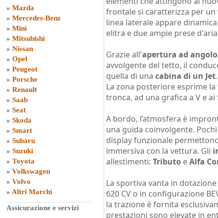
elementi che attingono al nuo
»
Mazda
frontale si caratterizza per 
»
Mercedes-Benz
linea laterale appare dinamica
»
Mini
elitra e due ampie prese d'aria 
»
Mitsubishi
»
Nissan
Grazie all'
apertura ad angolo 
»
Opel
avvolgente del tetto, il conduc
»
Peugeot
quella di una
cabina di un Jet
.
»
Porsche
La zona posteriore esprime la 
»
Renault
tronca, ad una grafica a V e ai 
»
Saab
»
Seat
A bordo, l’atmosfera è impronta
»
Skoda
una guida coinvolgente. Pochi
»
Smart
display funzionale permettono 
»
Subaru
immersiva con la vettura. Gli
i
»
Suzuki
allestimenti:
Tributo
e
Alfa Co
»
Toyota
»
Volkswagen
»
Volvo
La sportiva vanta in dotazion
»
Altri Marchi
620 CV o in configurazione BEV
la trazione è fornita esclusiv
Assicurazione e servizi
prestazioni sono elevate in ent