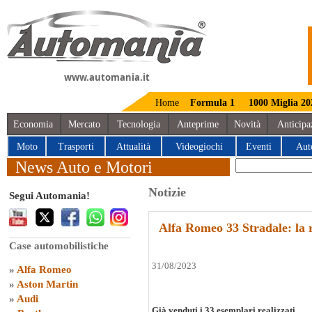
www.automania.it
Home
Formula 1
1000 Miglia 20
Economia
Mercato
Tecnologia
Anteprime
Novità
Anticipa
Moto
Trasporti
Attualità
Videogiochi
Eventi
Aut
News Auto e Motori
Notizie
Segui Automania!
Alfa Romeo 33 Stradale: la r
Case automobilistiche
31/08/2023
»
Alfa Romeo
»
Aston Martin
»
Audi
Già venduti i 33 esemplari realizzati