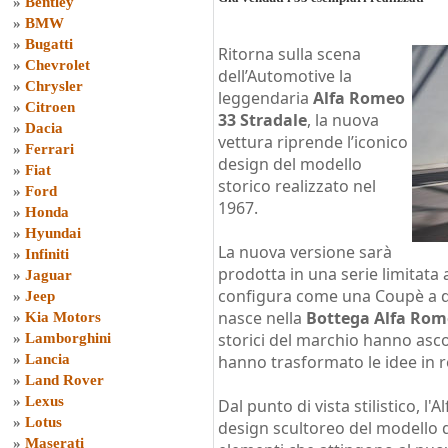
»
Bentley
»
BMW
»
Bugatti
Ritorna sulla scena
»
Chevrolet
dell’Automotive la
»
Chrysler
leggendaria
Alfa Romeo
»
Citroen
33 Stradale
, la nuova
»
Dacia
vettura riprende l’iconico
»
Ferrari
design del modello
»
Fiat
storico realizzato nel
»
Ford
1967.
»
Honda
»
Hyundai
La nuova versione sarà
»
Infiniti
prodotta in una serie limitata 
»
Jaguar
configura come una Coupè a du
»
Jeep
nasce nella
Bottega Alfa Ro
»
Kia Motors
storici del marchio hanno ascol
»
Lamborghini
»
Lancia
hanno trasformato le idee in r
»
Land Rover
»
Lexus
Dal punto di vista stilistico, l'
»
Lotus
design scultoreo del modello d
»
Maserati