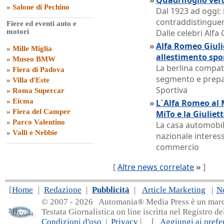
»
Quadrifoglio verd
»
Salone di Pechino
Dal 1923 ad oggi: 
contraddistinguer
Fiere ed eventi auto e
motori
Dalle celebri Alfa 
»
Alfa Romeo Giuli
»
Mille Miglia
allestimento spo
»
Museo BMW
La berlina compat
»
Fiera di Padova
segmento e prepar
»
Villa d'Este
Sportiva
»
Roma Supercar
»
Eicma
»
L´Alfa Romeo al 
»
Fiera del Camper
MiTo e la Giuliet
»
Parco Valentino
La casa automobil
»
Valli e Nebbie
nazionale interess
commercio
[
Altre news correlate
»
]
[
Home
|
Redazione
|
Pubblicità
|
Article Marketing
|
N
© 2007 - 20
26 Automania® Media Press è un marchio 
Testata Giornalistica on line iscritta nel Registro d
Condizioni d'uso
|
Privacy
| [
Aggiungi ai prefer