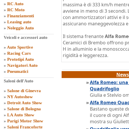
»
RC Auto
massima è di 333 km/h mentre 
»
RC Moto
avviene in meno di 3 secondi.
»
Finanziamenti
con ammortizzatori attivi e il 
»
Leasing auto
assicurano maneggevolezza e
»
Noleggio Auto
Il sistema frenante
Alfa Rome
Veicoli e accessori auto
Ceramici di Brembo offrono prest
»
Auto Sportive
H in alluminio e la monoscocca
»
Racing Cars
rigidità e leggerezza.
»
Prototipi Auto
»
Navigatori Auto
»
Pneumatici
News 
Saloni dell'Auto
»
Alfa Romeo: una l
Quadrifoglio
»
Salone di Ginevra
Giulia e Stelvio o
»
NY Autoshow
»
Alfa Romeo Quad
»
Detroit Auto Show
Bastano queste du
»
Salone di Bologna
il cuore di ogni Al
»
LA Auto Show
mostra su Giuliet
»
Parigi Motor Show
»
Saloni Francoforte