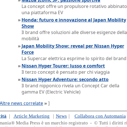
»
Mazda Iconic SP: passione sportiva
La concept offre un propulsore rotativo abbinato
una piattaforma EV
»
Honda: futuro e innovazione al Japan Mobility
Show
Il brand offre soluzioni alle diverse esigenze della
mobilità
»
Japan Mobility Show: reveal per Nissan Hyper
Force
La Supercar elettrica esprime lo spirito del brand
»
Nissan Hyper Tourer: lusso e comfort
Il terzo concept è pensato per chi viaggia
»
Nissan Hyper Adventure: secondo atto
Il brand nipponico rivela un Concept Car della
gamma EV (Electric Vehicle)
Altre news correlate
»
]
cità
|
Article Marketing
|
News
|
Collabora con Automania
nia® Media Press è un marchio registrato - © Tutti i diritti ri