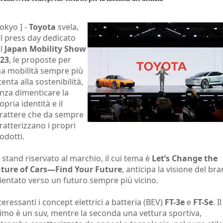
Tokyo ] -
Toyota
svela,
l press day dedicato
l
Japan Mobility Show
23
, le proposte per
a mobilità sempre più
tenta alla sostenibilità,
nza dimenticare la
opria identità e il
rattere che da sempre
ratterizzano i propri
odotti.
 stand riservato al marchio, il cui tema è
Let’s Change the
ture of Cars—Find Your Future
, anticipa la visione del br
ientato verso un futuro sempre più vicino.
teressanti i concept elettrici a batteria (BEV)
FT-3e
e
FT-Se
. Il
imo è un suv, mentre la seconda una vettura sportiva,