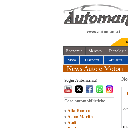
www.automania.it
H
Economia
Mercato
Tecnologia
Moto
Trasporti
Attualità
News Auto e Motori
No
Segui Automania!
J
Case automobilistiche
27
»
Alfa Romeo
»
Aston Martin
»
Audi
Il 