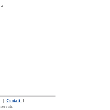
 a
|
Contatti
]
servati.