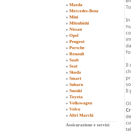
en
»
Mazda
To
»
Mercedes-Benz
»
Mini
In
»
Mitsubishi
nu
»
Nissan
co
»
Opel
im
»
Peugeot
da
»
Porsche
fo
»
Renault
»
Saab
Il
»
Seat
ch
»
Skoda
pr
»
Smart
so
»
Subaru
Il
»
Suzuki
»
Toyota
Ol
»
Volkswagen
»
Volvo
Cr
»
Altri Marchi
de
co
Assicurazione e servizi
te