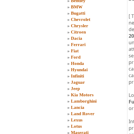
»
Bentley
»
BMW
»
Bugatti
[ 
»
Chevrolet
ne
»
Chrysler
de
»
Citroen
20
»
Dacia
un
»
Ferrari
at
»
Fiat
se
»
Ford
pr
»
Honda
ca
»
Hyundai
ca
»
Infiniti
pr
»
Jaguar
»
Jeep
Lo
»
Kia Motors
Fu
»
Lamborghini
»
Lancia
or
»
Land Rover
»
Lexus
In
»
Lotus
pr
»
Maserati