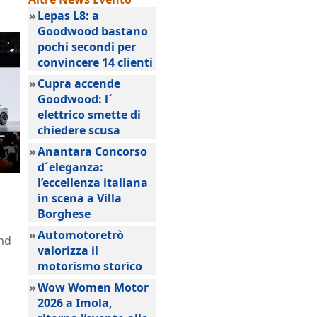
»
Lepas L8: a
Goodwood bastano
pochi secondi per
convincere 14 clienti
»
Cupra accende
Goodwood: l´
elettrico smette di
chiedere scusa
»
Anantara Concorso
d´eleganza:
l’eccellenza italiana
in scena a Villa
Borghese
»
Automotoretrò
and
valorizza il
motorismo storico
»
Wow Women Motor
2026 a Imola,