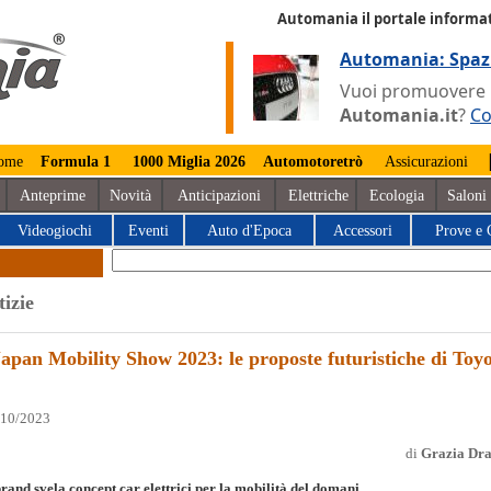
Automania il portale informat
Automania: Spaz
Vuoi promuovere la
Automania.it
?
Co
ome
Formula 1
1000 Miglia 2026
Automotoretrò
Assicurazioni
Anteprime
Novità
Anticipazioni
Elettriche
Ecologia
Saloni
Videogiochi
Eventi
Auto d'Epoca
Accessori
Prove e 
tizie
apan Mobility Show 2023: le proposte futuristiche di Toy
/10/2023
di
Grazia Dr
brand svela concept car elettrici per la mobilità del domani