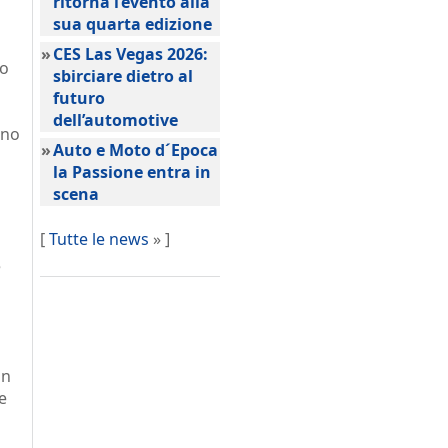
ritorna l’evento alla
sua quarta edizione
»
CES Las Vegas 2026:
do
sbirciare dietro al
futuro
dell’automotive
nno
»
Auto e Moto d´Epoca
la Passione entra in
scena
[
Tutte le news
» ]
e
un
e