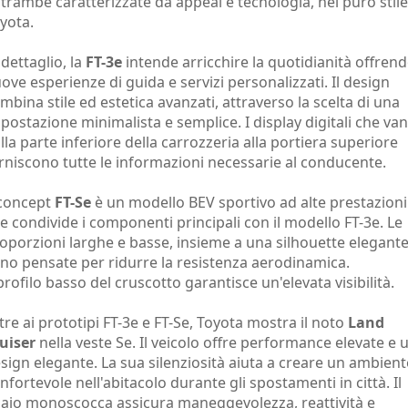
trambe caratterizzate da appeal e tecnologia, nel puro stile
yota.
 dettaglio, la
FT-3e
intende arricchire la quotidianità offren
ove esperienze di guida e servizi personalizzati. Il design
mbina stile ed estetica avanzati, attraverso la scelta di una
postazione minimalista e semplice. I display digitali che va
lla parte inferiore della carrozzeria alla portiera superiore
rniscono tutte le informazioni necessarie al conducente.
 concept
FT-Se
è un modello BEV sportivo ad alte prestazioni
e condivide i componenti principali con il modello FT-3e. Le
oporzioni larghe e basse, insieme a una silhouette elegant
no pensate per ridurre la resistenza aerodinamica.
 profilo basso del cruscotto garantisce un'elevata visibilità.
tre ai prototipi FT-3e e FT-Se, Toyota mostra il noto
Land
uiser
nella veste Se. Il veicolo offre performance elevate e 
sign elegante. La sua silenziosità aiuta a creare un ambient
nfortevole nell'abitacolo durante gli spostamenti in città. Il
laio monoscocca assicura maneggevolezza, reattività e