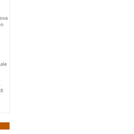
uova
on
iale
A
di