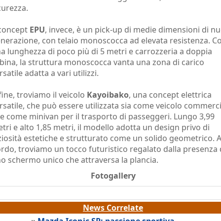
curezza.
 concept
EPU
, invece, è un pick-up di medie dimensioni di n
nerazione, con telaio monoscocca ad elevata resistenza. C
a lunghezza di poco più di 5 metri e carrozzeria a doppia
bina, la struttura monoscocca vanta una zona di carico
rsatile adatta a vari utilizzi.
fine, troviamo il veicolo
Kayoibako
, una concept elettrica
rsatile, che può essere utilizzata sia come veicolo commerc
e come minivan per il trasporto di passeggeri. Lungo 3,99
tri e alto 1,85 metri, il modello adotta un design privo di
ziosità estetiche e strutturato come un solido geometrico. 
rdo, troviamo un tocco futuristico regalato dalla presenza 
o schermo unico che attraversa la plancia.
Fotogallery
News Correlate