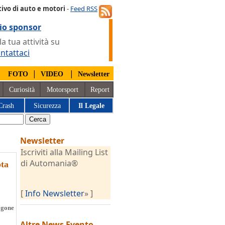
ivo di auto e motori
-
Feed RSS
io sponsor
 tua attività su
ntattaci
|
|
|
FOTO
VIDEO
Newsletter
Curiosità
Motorsport
Report
Crash
Sicurezza
Il Legale
Newsletter
Iscriviti alla Mailing List
di Automania®
ota
[
Info Newsletter
» ]
agone
Altre News
Evento