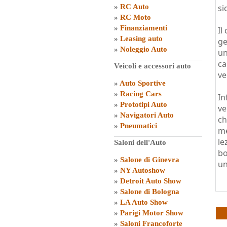
»
RC Auto
si
»
RC Moto
»
Finanziamenti
Il
»
Leasing auto
ge
»
Noleggio Auto
un
ca
Veicoli e accessori auto
ve
»
Auto Sportive
»
Racing Cars
In
»
Prototipi Auto
ve
»
Navigatori Auto
ch
»
Pneumatici
me
le
Saloni dell'Auto
bo
»
Salone di Ginevra
un
»
NY Autoshow
»
Detroit Auto Show
»
Salone di Bologna
»
LA Auto Show
»
Parigi Motor Show
»
Saloni Francoforte