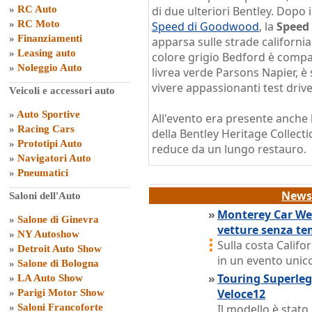
»
RC Auto
di due ulteriori Bentley. Dopo 
»
RC Moto
Speed di Goodwood
, la
Speed 
»
Finanziamenti
apparsa sulle strade californi
»
Leasing auto
colore grigio Bedford è compa
»
Noleggio Auto
livrea verde Parsons Napier, è 
vivere appassionanti test drive
Veicoli e accessori auto
»
Auto Sportive
All'evento era presente anche 
»
Racing Cars
della Bentley Heritage Collecti
»
Prototipi Auto
reduce da un lungo restauro.
»
Navigatori Auto
»
Pneumatici
News 
Saloni dell'Auto
»
Monterey Car Week
»
Salone di Ginevra
vetture senza t
»
NY Autoshow
Sulla costa Califo
»
Detroit Auto Show
in un evento unico
»
Salone di Bologna
»
Touring Superleg
»
LA Auto Show
Veloce12
»
Parigi Motor Show
»
Saloni Francoforte
Il modello è stat