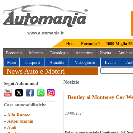
www.automania.it
Home
Formula 1
1000 Miglia 20
Economia
Mercato
Tecnologia
Anteprime
Novità
Anticipa
Moto
Trasporti
Attualità
Videogiochi
Eventi
Aut
News Auto e Motori
Notizie
Segui Automania!
Bentley al Monterey Car W
Case automobilistiche
20/08/2024
»
Alfa Romeo
»
Aston Martin
»
Audi
Debutta una speciale Continental GT Spe