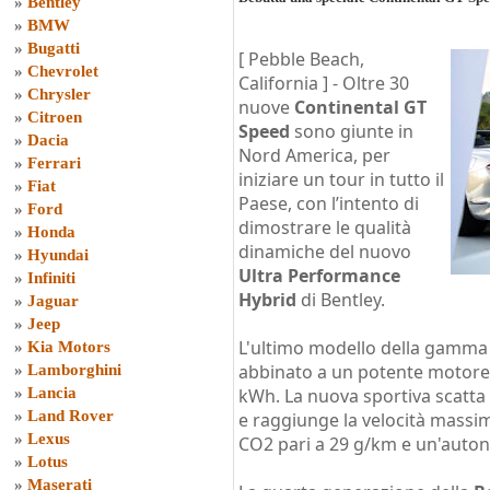
»
Bentley
»
BMW
»
Bugatti
[ Pebble Beach,
»
Chevrolet
California ] -
Oltre 30
»
Chrysler
nuove
Continental GT
»
Citroen
Speed
sono giunte in
»
Dacia
Nord America, per
»
Ferrari
iniziare un tour in tutto il
»
Fiat
Paese, con l’intento di
»
Ford
dimostrare le qualità
»
Honda
dinamiche del nuovo
»
Hyundai
Ultra Performance
»
Infiniti
Hybrid
di Bentley.
»
Jaguar
»
Jeep
L'ultimo modello della gamma of
»
Kia Motors
abbinato a un potente motore e
»
Lamborghini
»
Lancia
kWh. La nuova sportiva scatta 
»
Land Rover
e raggiunge la velocità massi
»
Lexus
CO2 pari a 29 g/km e un'autono
»
Lotus
»
Maserati