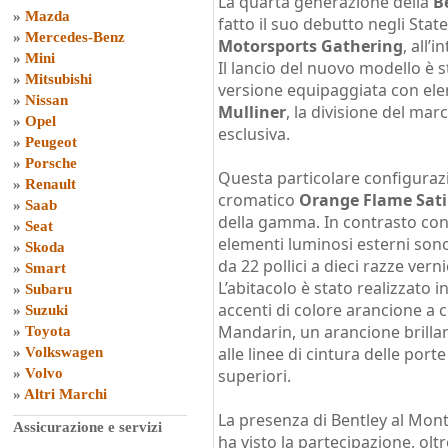
La quarta generazione della
B
»
Mazda
fatto il suo debutto negli Stat
»
Mercedes-Benz
Motorsports Gathering
, all’
»
Mini
Il lancio del nuovo modello è s
»
Mitsubishi
versione equipaggiata con elem
»
Nissan
Mulliner
, la divisione del ma
»
Opel
esclusiva.
»
Peugeot
»
Porsche
Questa particolare configurazi
»
Renault
cromatico
Orange Flame Sat
»
Saab
della gamma. In contrasto con l
»
Seat
elementi luminosi esterni sono 
»
Skoda
da 22 pollici a dieci razze verni
»
Smart
L’abitacolo è stato realizzato i
»
Subaru
accenti di colore arancione a c
»
Suzuki
Mandarin, un arancione brillant
»
Toyota
alle linee di cintura delle porte
»
Volkswagen
»
Volvo
superiori.
»
Altri Marchi
La presenza di Bentley al Mon
Assicurazione e servizi
ha visto la partecipazione, ol