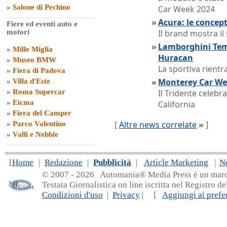
»
Salone di Pechino
Car Week 2024
»
Acura: le concep
Fiere ed eventi auto e
motori
Il brand mostra il
»
Lamborghini Teme
»
Mille Miglia
Huracan
»
Museo BMW
La sportiva rientra
»
Fiera di Padova
»
Monterey Car Wee
»
Villa d'Este
»
Roma Supercar
Il Tridente celebr
»
Eicma
California
»
Fiera del Camper
[
Altre news correlate
»
]
»
Parco Valentino
»
Valli e Nebbie
[
Home
|
Redazione
|
Pubblicità
|
Article Marketing
|
N
© 2007 - 20
26 Automania® Media Press è un marchio 
Testata Giornalistica on line iscritta nel Registro d
Condizioni d'uso
|
Privacy
| [
Aggiungi ai prefer