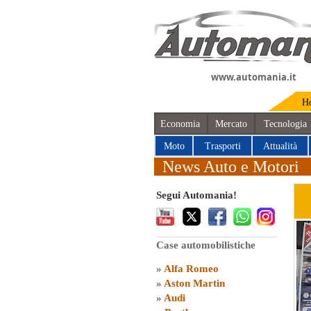
www.automania.it
H
Economia
Mercato
Tecnologia
Moto
Trasporti
Attualità
News Auto e Motori
Segui Automania!
Case automobilistiche
»
Alfa Romeo
»
Aston Martin
»
Audi