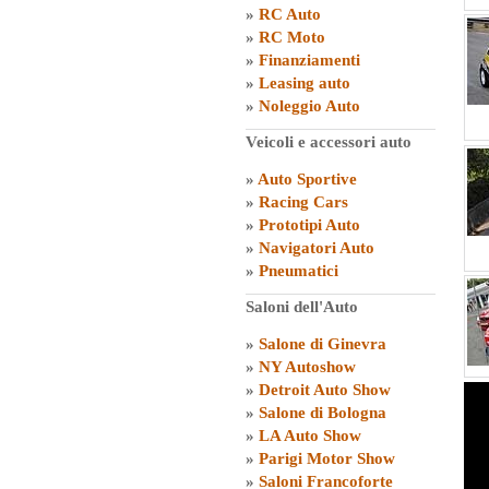
»
RC Auto
»
RC Moto
»
Finanziamenti
»
Leasing auto
»
Noleggio Auto
Veicoli e accessori auto
»
Auto Sportive
»
Racing Cars
»
Prototipi Auto
»
Navigatori Auto
»
Pneumatici
Saloni dell'Auto
»
Salone di Ginevra
»
NY Autoshow
»
Detroit Auto Show
»
Salone di Bologna
»
LA Auto Show
»
Parigi Motor Show
»
Saloni Francoforte