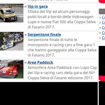
»
Vip in gara
Sfilata dei Vip ed alcuni personaggi
politi locali a bordo delle Volkswagen
»
C
Lupo e nuove Fiat 500 alla Coppa Selva
»
C
di Fasano 2017.
»
C
»
C
»
Serpentone finale
»
C
Serpentone finale di tutte le
monoposto e racing cars a fine gara 1
che hanno gareggiato alla Coppa Selva
di Fasano 2017.
»
Area Paddock
Atmosfere Area Paddock con Lupo Cap
dei Vip e racing cars della gara del 60^
Coppa Selva di Fasano edizione 2017.