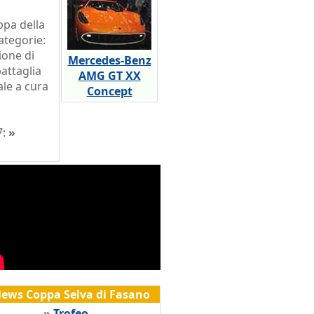
ppa della
ategorie:
ione di
Mercedes-Benz
battaglia
AMG GT XX
iale a cura
Concept
7:
»
ews Coppa Selva di Fasano
»
Trofeo