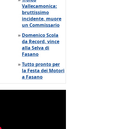
Vallecamonica:
bruttissimo
incidente, muore
un Commissario
»
Domenico Scola
da Record, vince
alla Selva di
Fasano
»
Tutto pronto per
la Festa dei Motori
a Fasano