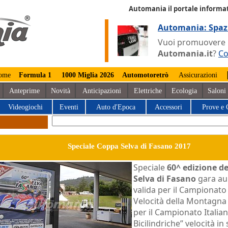
Automania il portale informat
Automania: Spaz
Vuoi promuovere la
Automania.it
?
Co
ome
Formula 1
1000 Miglia 2026
Automotoretrò
Assicurazioni
Anteprime
Novità
Anticipazioni
Elettriche
Ecologia
Saloni
Videogiochi
Eventi
Auto d'Epoca
Accessori
Prove e 
Speciale Coppa Selva di Fasano 2017
Speciale
60^ edizione d
Selva di Fasano
gara au
valida per il Campionato 
Velocità della Montagna
per il Campionato Italian
Bicilindriche” velocità in 