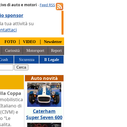
ivo di auto e motori
-
Feed RSS
io sponsor
 tua attività su
ntattaci
|
|
|
FOTO
VIDEO
Newsletter
Curiosità
Motorsport
Report
Crash
Sicurezza
Il Legale
Auto novità
ella Coppa
mobilistica
Italiano di
Caterham
 (CIVM) e
Super Seven 600
o “Le
salita.