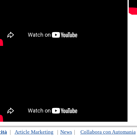
cità
|
Article Marketing
|
News
|
Collabora con Automania