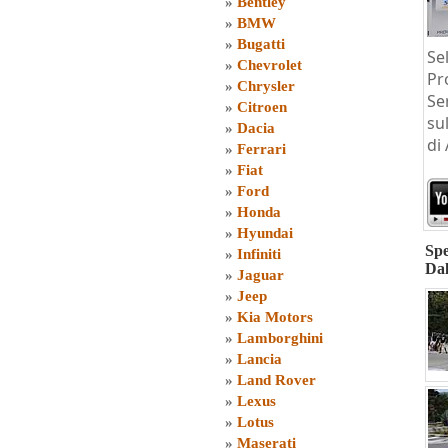
»
Bentley
»
BMW
»
Bugatti
Se
»
Chevrolet
Pr
»
Chrysler
Se
»
Citroen
sul
»
Dacia
di
»
Ferrari
»
Fiat
»
Ford
»
Honda
»
Hyundai
Spe
»
Infiniti
Dal
»
Jaguar
»
Jeep
»
Kia Motors
»
Lamborghini
»
Lancia
»
Land Rover
»
Lexus
»
Lotus
»
Maserati