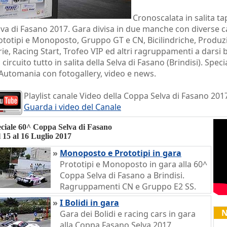
Cronoscalata in salita ta
lva di Fasano 2017. Gara divisa in due manche con diverse c
ototipi e Monoposto, Gruppo GT e CN, Bicilindriche, Produz
rie, Racing Start, Trofeo VIP ed altri ragruppamenti a darsi 
 circuito tutto in salita della Selva di Fasano (Brindisi). Spec
 Automania con fotogallery, video e news.
Playlist canale Video della Coppa Selva di Fasano 201
Guarda i video del Canale
ciale 60^ Coppa Selva di Fasano
 15 al 16 Luglio 2017
»
Monoposto e Prototipi in gara
Prototipi e Monoposto in gara alla 60^
Coppa Selva di Fasano a Brindisi.
Ragruppamenti CN e Gruppo E2 SS.
»
I Bolidi in gara
N
Gara dei Bolidi e racing cars in gara
alla Coppa Fasano Selva 2017,