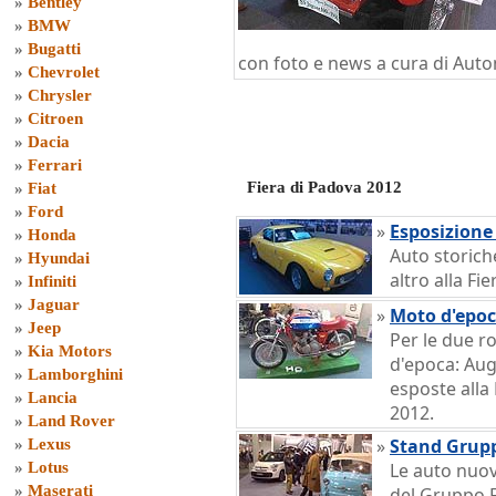
»
Bentley
»
BMW
»
Bugatti
con foto e news a cura di Aut
»
Chevrolet
»
Chrysler
»
Citroen
»
Dacia
»
Ferrari
Fiera di Padova 2012
»
Fiat
»
Ford
»
Esposizione
»
Honda
Auto storiche
»
Hyundai
altro alla Fi
»
Infiniti
»
Jaguar
»
Moto d'epo
»
Jeep
Per le due r
»
Kia Motors
d'epoca: Aug
»
Lamborghini
esposte alla
»
Lancia
2012.
»
Land Rover
»
Stand Grupp
»
Lexus
»
Lotus
Le auto nuov
»
Maserati
del Gruppo F