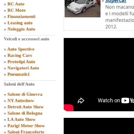
»
Supercar
»
RC Auto
Non macano 
»
RC Moto
e i modelli fu
»
Finanziamenti
manifestazi
»
Leasing auto
2012.
»
Noleggio Auto
Veicoli e accessori auto
»
Auto Sportive
»
Racing Cars
»
Prototipi Auto
»
Navigatori Auto
»
Pneumatici
Saloni dell'Auto
»
Salone di Ginevra
»
NY Autoshow
»
Detroit Auto Show
»
Salone di Bologna
»
LA Auto Show
»
Parigi Motor Show
»
Saloni Francoforte