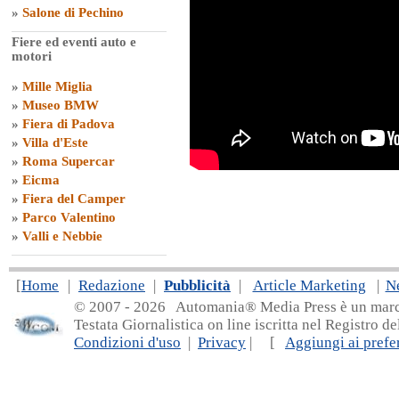
»
Salone di Pechino
Fiere ed eventi auto e
motori
»
Mille Miglia
»
Museo BMW
»
Fiera di Padova
»
Villa d'Este
»
Roma Supercar
»
Eicma
»
Fiera del Camper
»
Parco Valentino
»
Valli e Nebbie
[
Home
|
Redazione
|
Pubblicità
|
Article Marketing
|
N
© 2007 - 20
26 Automania® Media Press è un marchio 
Testata Giornalistica on line iscritta nel Registro d
Condizioni d'uso
|
Privacy
| [
Aggiungi ai prefer