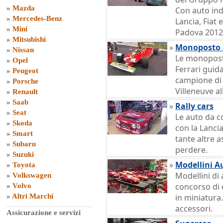
»
Mazda
Con auto ind
»
Mercedes-Benz
Lancia, Fiat 
»
Mini
Padova 2012
»
Mitsubishi
»
Monoposto 
»
Nissan
Le monoposto
»
Opel
Ferrari guida
»
Peugeot
campione di 
»
Porsche
Villeneuve al
»
Renault
»
Saab
»
Rally cars
»
Seat
Le auto da c
»
Skoda
con la Lancia
»
Smart
tante altre 
»
Subaru
perdere.
»
Suzuki
»
Modellini A
»
Toyota
Modellini di
»
Volkswagen
concorso di 
»
Volvo
»
Altri Marchi
in miniatura.
accessori.
Assicurazione e servizi