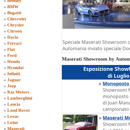
»
Bentley
»
BMW
»
Bugatti
»
Chevrolet
»
Chrysler
»
Citroen
»
Dacia
Speciale Maserati Showroom co
»
Ferrari
Automania inviato speciale Do
»
Fiat
»
Ford
Maserati Showroom by Autom
»
Honda
»
Hyundai
Esposizione Sho
»
Infiniti
di Lugli
»
Jaguar
»
Monoposto 
»
Jeep
Showroom Ma
»
Kia Motors
monoposto 
»
Lamborghini
di Juan Manu
»
Lancia
campionato 
»
Land Rover
»
Lexus
»
Maserati Mo
»
Lotus
Showroom Ma
»
Maserati