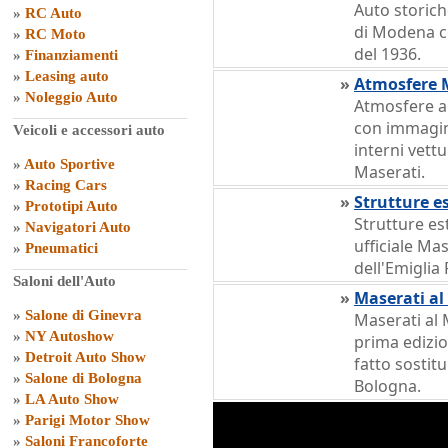
Auto storic
»
RC Auto
di Modena c
»
RC Moto
del 1936.
»
Finanziamenti
»
Leasing auto
»
Atmosfere 
»
Noleggio Auto
Atmosfere a
con immagini
Veicoli e accessori auto
interni vett
»
Auto Sportive
Maserati.
»
Racing Cars
»
Strutture e
»
Prototipi Auto
Strutture e
»
Navigatori Auto
ufficiale Ma
»
Pneumatici
dell'Emigli
Saloni dell'Auto
»
Maserati al
»
Salone di Ginevra
Maserati al 
»
NY Autoshow
prima edizio
»
Detroit Auto Show
fatto sostit
»
Salone di Bologna
Bologna.
»
LA Auto Show
»
Parigi Motor Show
»
Saloni Francoforte