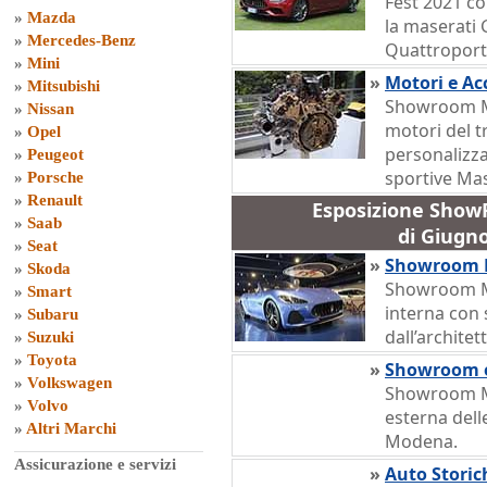
Fest 2021 co
»
Mazda
la maserati 
»
Mercedes-Benz
Quattroporte
»
Mini
»
Motori e Ac
»
Mitsubishi
Showroom M
»
Nissan
motori del t
»
Opel
personalizza
»
Peugeot
sportive Mas
»
Porsche
»
Renault
Esposizione Sho
»
Saab
di Giugn
»
Seat
»
Showroom 
»
Skoda
Showroom M
»
Smart
interna con 
»
Subaru
dall’archite
»
Suzuki
»
Toyota
»
Showroom e
»
Volkswagen
Showroom M
»
Volvo
esterna dell
»
Altri Marchi
Modena.
Assicurazione e servizi
»
Auto Storic