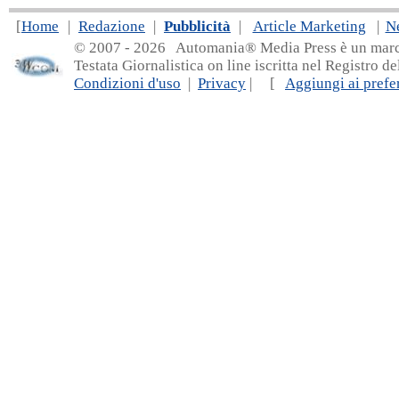
[
Home
|
Redazione
|
Pubblicità
|
Article Marketing
|
N
© 2007 - 20
26 Automania® Media Press è un marchio 
Testata Giornalistica on line iscritta nel Registro d
Condizioni d'uso
|
Privacy
| [
Aggiungi ai prefer