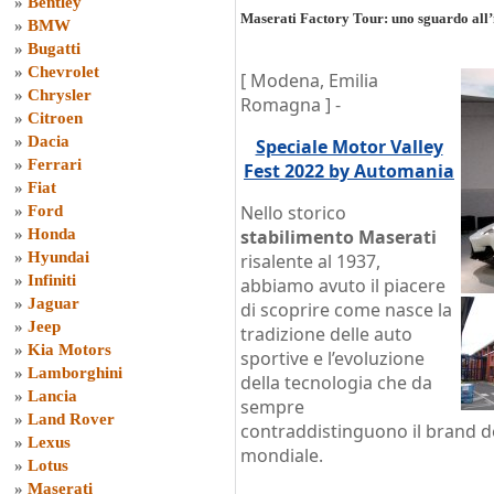
»
Bentley
Maserati Factory Tour: uno sguardo all’
»
BMW
»
Bugatti
»
Chevrolet
[ Modena, Emilia
»
Chrysler
Romagna ] -
»
Citroen
»
Dacia
Speciale Motor Valley
»
Ferrari
Fest 2022 by Automania
»
Fiat
Nello storico
»
Ford
»
Honda
stabilimento Maserati
»
Hyundai
risalente al 1937,
»
Infiniti
abbiamo avuto il piacere
»
Jaguar
di scoprire come nasce la
»
Jeep
tradizione delle auto
»
Kia Motors
sportive e l’evoluzione
»
Lamborghini
della tecnologia che da
»
Lancia
sempre
»
Land Rover
contraddistinguono il brand d
»
Lexus
mondiale.
»
Lotus
»
Maserati