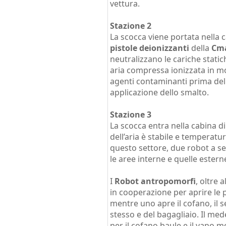
vettura.
Stazione 2
La scocca viene portata nella c
pistole deionizzanti
della
Cma
neutralizzano le cariche stati
aria compressa ionizzata in mo
agenti contaminanti prima del
applicazione dello smalto.
Stazione 3
La scocca entra nella cabina d
dell’aria è stabile e temperatu
questo settore, due robot a se
le aree interne e quelle estern
I
Robot antropomorfi
, oltre 
in cooperazione per aprire le pa
mentre uno apre il cofano, il 
stesso e del bagagliaio. Il m
per il cofano baule e il vano 