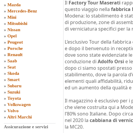
Il
Factory Tour Maserati
rappr
»
Mazda
questo viaggio nella
fabbrica
»
Mercedes-Benz
Modena: lo stabilimento è sta
»
Mini
di produzione, zone di assemb
»
Mitsubishi
di verniciatura specifici per 
»
Nissan
»
Opel
L’esclusivo Tour della fabbrica
»
Peugeot
e dopo il benvenuto in recepti
»
Porsche
dove sono state evidenziate le 
»
Renault
conduzione di
Adolfo Orsi
e l
»
Saab
»
Seat
dopo ci siamo spostati presso 
»
Skoda
stabilimento, dove la parola d
»
Smart
elementi quali affidabilità, rid
»
Subaru
ed un aumento della qualità e d
»
Suzuki
»
Toyota
Il magazzino è esclusivo per i 
»
Volkswagen
che viene costruita qui a Moden
»
Volvo
l’80% sono Italiane. Dopo circa 
»
Altri Marchi
nel 2020 la
cabbiana di verni
la MC20.
Assicurazione e servizi