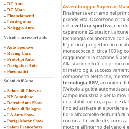
»
RC Auto
Assembraggio Supercar Mas
»
RC Moto
Finalmente entriamo nel primo
»
Finanziamenti
prende vita. Occorrono circa 84
»
Leasing auto
della
vettura sportiva
, che de
»
Noleggio Auto
capannone 22 stazioni, alcune 
Veicoli e accessori auto
tecnologia collaborative con GP
Il guscio è progettato in colla
»
Auto Sportive
monoscocca di circa 100 kg con
»
Racing Cars
raggiungere la stazione 5 per 
»
Prototipi Auto
Alla stazione 6 c’è un primo con
»
Navigatori Auto
di metrologia, successivamente
»
Pneumatici
componenti elettriche, mentre 
Saloni dell'Auto
tecnologia AGV
, acronimo di
(Veicolo a guida automatizzata
»
Salone di Ginevra
campo industriale per la movim
»
NY Autoshow
uno stabilimento, a partire d
»
Detroit Auto Show
fino ad arrivare alle portiere e
»
Salone di Bologna
fiore all’occhiello dell’unità
»
LA Auto Show
con un alto livello di sicurezza
»
Parigi Motor Show
motore all’interno del vano è
»
Saloni Francoforte