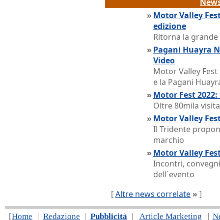
News
»
Motor Valley Fest
edizione
Ritorna la grande
»
Pagani Huayra NC
Video
Motor Valley Fest
e la Pagani Huayr
»
Motor Fest 2022: 
Oltre 80mila visit
»
Motor Valley Fes
Il Tridente propon
marchio
»
Motor Valley Fest 
Incontri, convegni
dell´evento
[
Altre news correlate
»
]
[
Home
|
Redazione
|
Pubblicità
|
Article Marketing
|
N