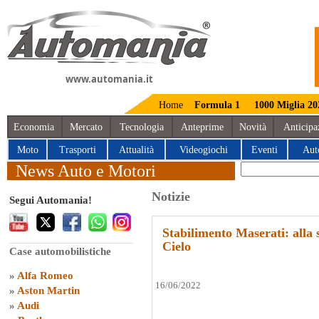
www.automania.it
Home
Formula 1
1000 Miglia 20
Economia
Mercato
Tecnologia
Anteprime
Novità
Anticipa
Moto
Trasporti
Attualità
Videogiochi
Eventi
Aut
News Auto e Motori
Notizie
Segui Automania!
Stabilimento Maserati: alla
Cielo
Case automobilistiche
»
Alfa Romeo
16/06/2022
»
Aston Martin
»
Audi