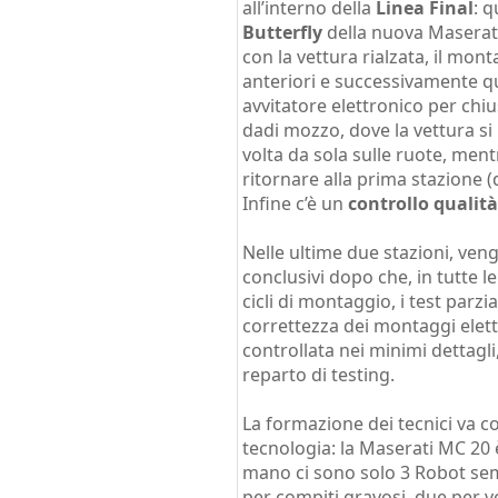
all’interno della
Linea Final
: 
Butterfly
della nuova Maserat
con la vettura rialzata, il mo
anteriori e successivamente qu
avvitatore elettronico per chi
dadi mozzo, dove la vettura si
volta da sola sulle ruote, ment
ritornare alla prima stazione 
Infine c’è un
controllo qualità
Nelle ultime due stazioni, vengo
conclusivi dopo che, in tutte l
cicli di montaggio, i test parzi
correttezza dei montaggi elett
controllata nei minimi dettagli
reparto di testing.
La formazione dei tecnici va 
tecnologia: la Maserati MC 2
mano ci sono solo 3 Robot semi
per compiti gravosi, due per v