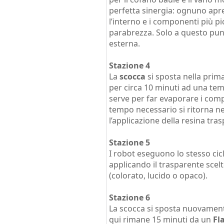
perfetta sinergia: ognuno apre
l’interno e i componenti più pi
parabrezza. Solo a questo pun
esterna.
Stazione 4
La
scocca
si sposta nella prim
per circa 10 minuti ad una te
serve per far evaporare i comp
tempo necessario si ritorna ne
l’applicazione della resina tra
Stazione 5
I robot eseguono lo stesso cicl
applicando il trasparente scelt
(colorato, lucido o opaco).
Stazione 6
La scocca si sposta nuovament
qui rimane 15 minuti da un
Fl