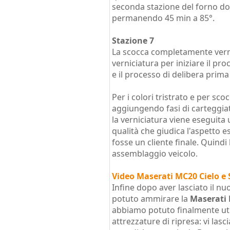
seconda stazione del forno do
permanendo 45 min a 85°.
Stazione 7
La scocca completamente verni
verniciatura per iniziare il pr
e il processo di delibera prima
Per i colori tristrato e per sco
aggiungendo fasi di carteggia
la verniciatura viene eseguita 
qualità che giudica l'aspetto e
fosse un cliente finale. Quindi 
assemblaggio veicolo.
Video Maserati MC20 Cielo 
Infine dopo aver lasciato il n
potuto ammirare la
Maserati 
abbiamo potuto finalmente uti
attrezzature di ripresa: vi lasc