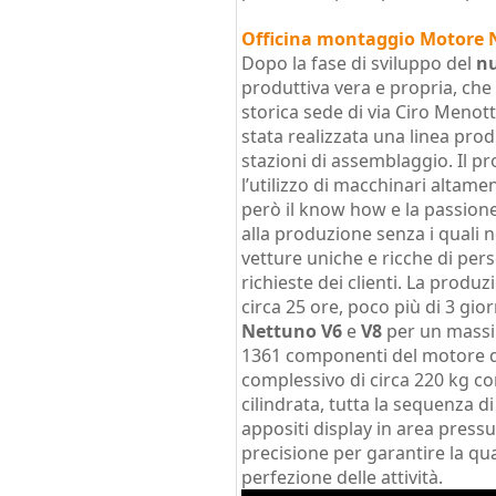
Officina montaggio Motore 
Dopo la fase di sviluppo del
n
produttiva vera e propria, che 
storica sede di via Ciro Meno
stata realizzata una linea pro
stazioni di assemblaggio. Il 
l’utilizzo di macchinari altam
però il know how e la passione 
alla produzione senza i quali 
vetture uniche e ricche di pers
richieste dei clienti. La produ
circa 25 ore, poco più di 3 gio
Nettuno V6
e
V8
per un massim
1361 componenti del motore 
complessivo di circa 220 kg co
cilindrata, tutta la sequenza d
appositi display in area pressu
precisione per garantire la qua
perfezione delle attività.