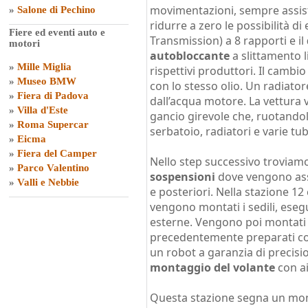
movimentazioni, sempre assist
»
Salone di Pechino
ridurre a zero le possibilità di 
Fiere ed eventi auto e
Transmission) a 8 rapporti e il
motori
autobloccante
a slittamento l
»
Mille Miglia
rispettivi produttori. Il cambio
»
Museo BMW
con lo stesso olio. Un radiator
»
Fiera di Padova
dall’acqua motore. La vettura v
»
Villa d'Este
gancio girevole che, ruotando
»
Roma Supercar
serbatoio, radiatori e varie t
»
Eicma
»
Fiera del Camper
Nello step successivo troviamo
»
Parco Valentino
sospensioni
dove vengono asse
»
Valli e Nebbie
e posteriori. Nella stazione 12
vengono montati i sedili, esegui
esterne. Vengono poi montati i
precedentemente preparati con
un robot a garanzia di precisi
montaggio del volante
con a
Questa stazione segna un m