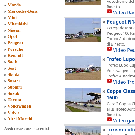
Autodromo del L
»
Mazda
Binetto.
»
Mercedes-Benz
Video Rac
»
Mini
»
Peugeot N1
»
Mitsubishi
Categoria Mono
»
Nissan
Peugeot 106 Rall
»
Opel
Trofeo Autodrom
»
Peugeot
di Binetto.
»
Porsche
Video Pe
»
Renault
»
Trofeo Lup
»
Saab
Trofeo Lupo Cu
»
Seat
Volkswagen Lupo
»
Skoda
Trofeo Autodrom
»
Smart
Video Tr
»
Subaru
»
Coppa Class
»
Suzuki
1600
»
Toyota
Gara 2 Coppa Cl
»
Volkswagen
al III Trofeo Au
»
Volvo
Binetto.
»
Altri Marchi
Video ga
Assicurazione e servizi
»
Turismo olt