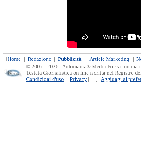
[
Home
|
Redazione
|
Pubblicità
|
Article Marketing
|
N
© 2007 - 20
26 Automania® Media Press è un marchio 
Testata Giornalistica on line iscritta nel Registro d
Condizioni d'uso
|
Privacy
| [
Aggiungi ai prefer