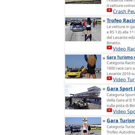
l'inidente nelle
4 vetture coinvo
Crash Pe
»
Trofeo Raci
Le vetture in ga
e RS 1.6) alla 
del Levante ediz
Binetto.
Video Rac
»
Gara Turismo o
Categoria Racing
1600 race cars 
Levante 2016 sul
Video Tur
»
Gara Sport
Categoria Sport
della Gara al I
sulla pista di Bi
Video Sp
»
Gara Turism
Categoria Turism
Trofeo Autodrom