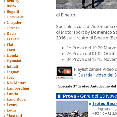
»
Bentley
»
BMW
»
Bugatti
di Binetto.
»
Chevrolet
»
Chrysler
Speciale a cura di Automania c
»
Citroen
di Motorsport by
Domenico Sc
»
Dacia
2016
sul circuito di Binetto (Bar
»
Ferrari
»
Fiat
1^ Prova del 19-20 Marzo
»
Ford
2^ Prova dal 01-02 Ottob
»
Honda
3^ Prova dal 12-13 Nove
»
Hyundai
»
Infiniti
Playlist canale Video 
»
Jaguar
»
Guarda i video del 
»
Jeep
»
Kia Motors
Speciale 3° Trofeo Autodromo del
»
Lamborghini
»
Lancia
III Prova
- Gare del 13 Nov
»
Land Rover
»
Trofeo Raci
»
Lexus
Racing cars in g
»
Lotus
+ RS 1.6 + RS 2.
»
Maserati