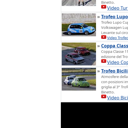
Binetto.
Video Tur
»
Trofeo Lup
Trofeo Lupo Cu
Volkswagen Lupo
Levante sul circ
Video Trofe
»
Coppa Class
Coppa Classe 11
edizione del Tr
Video Co
»
Trofeo Bicil
Atmosfere della g
con posizioni in
griglia al 3° T
Binetto.
Video Bic