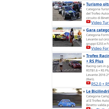
»
Turismo olt
Categoria Turis
del Trofeo Auto
circuito di Binet
Video Tur
»
Gara categ
Categoria Formu
Levante sul cir
gruppi E2SS e F
Video Fo
»
Trofeo Raci
+ RS Plus
Racing cars in g
RSTB1.6 + RS Pl
Levante 2016 2^ 
(Bari).
RS2.0 + R
»
Le Bicilindr
Categoria Campi
al II Trofeo Aut
Binetto valida p