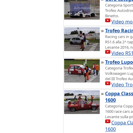
Categoria Sport
Trofeo Autodrom
Binetto.
Video mo
»
Trofeo Raci
Racing cars in g
RS1.6 alla 2^ t
Levante 2016, nel
Video RS1
»
Trofeo Lup
Categoria Trof
Volkswagen Lup
del III Trofeo 
Video Tr
»
Coppa Class
1600
Categoria Coppa
1600 race cars a
Levante sulla pi
Coppa Cla
1600