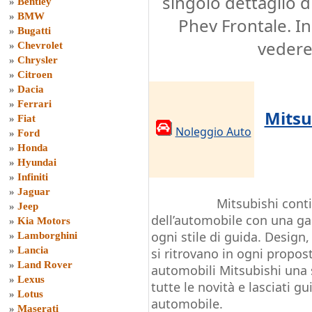
singolo dettaglio d
»
Bentley
»
BMW
Phev Frontale. In
»
Bugatti
vedere 
»
Chevrolet
»
Chrysler
»
Citroen
»
Dacia
»
Ferrari
Mitsu
»
Fiat
Noleggio Auto
»
Ford
»
Honda
»
Hyundai
»
Infiniti
»
Jaguar
Mitsubishi conti
»
Jeep
dell’automobile con una g
»
Kia Motors
ogni stile di guida. Design,
»
Lamborghini
»
Lancia
si ritrovano in ogni propos
»
Land Rover
automobili Mitsubishi una s
»
Lexus
tutte le novità e lasciati g
»
Lotus
automobile.
»
Maserati