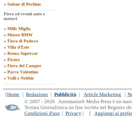
»
Salone di Pechino
Fiere ed eventi auto e
motori
»
Mille Miglia
»
Museo BMW
»
Fiera di Padova
»
Villa d'Este
»
Roma Supercar
»
Eicma
»
Fiera del Camper
»
Parco Valentino
»
Valli e Nebbie
[
Home
|
Redazione
|
Pubblicità
|
Article Marketing
|
N
© 2007 - 20
26 Automania® Media Press è un marchio 
Testata Giornalistica on line iscritta nel Registro d
Condizioni d'uso
|
Privacy
| [
Aggiungi ai prefer