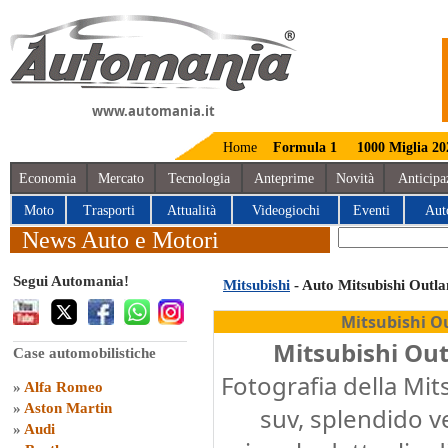
www.automania.it
Home
Formula 1
1000 Miglia 20
Economia
Mercato
Tecnologia
Anteprime
Novità
Anticipa
Moto
Trasporti
Attualità
Videogiochi
Eventi
Aut
News Auto e Motori
Segui Automania!
Mitsubishi
- Auto Mitsubishi Out
Mitsubishi O
Mitsubishi Ou
Case automobilistiche
Fotografia della Mi
»
Alfa Romeo
»
Aston Martin
suv, splendido v
»
Audi