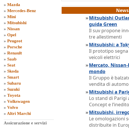
»
Mazda
News 
»
Mercedes-Benz
»
Mini
»
Mitsubishi Outlan
»
Mitsubishi
guida Green
»
Nissan
Il suv propone inn
»
Opel
tre allestimenti
»
Peugeot
»
Mitsubishi: a Tok
»
Porsche
Il prototipo segna
»
Renault
veicoli elettrici
»
Saab
»
Mercato, Nissan-
»
Seat
mondo
»
Skoda
Il Gruppo è balzato
»
Smart
»
Subaru
vendita di automo
»
Suzuki
»
Mitsubishi a Parig
»
Toyota
Lo stand di Parigi
»
Volkswagen
Concept e l’inedi
»
Volvo
»
Mitsubishi, irreg
»
Altri Marchi
Le omologazioni s
Assicurazione e servizi
distribuite in Euro