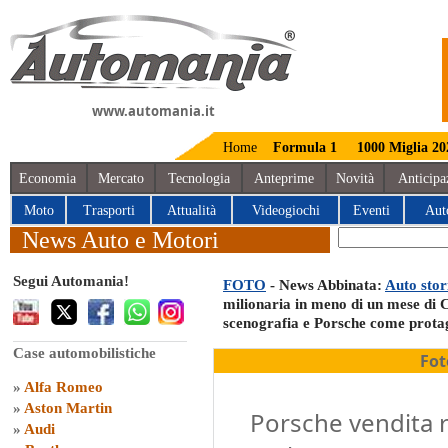
www.automania.it
Home
Formula 1
1000 Miglia 20
Economia
Mercato
Tecnologia
Anteprime
Novità
Anticipa
Moto
Trasporti
Attualità
Videogiochi
Eventi
Aut
News Auto e Motori
Segui Automania!
FOTO
- News Abbinata:
Auto stor
milionaria in meno di un mese di
scenografia e Porsche come prota
Case automobilistiche
Fot
»
Alfa Romeo
»
Aston Martin
Porsche vendita r
»
Audi