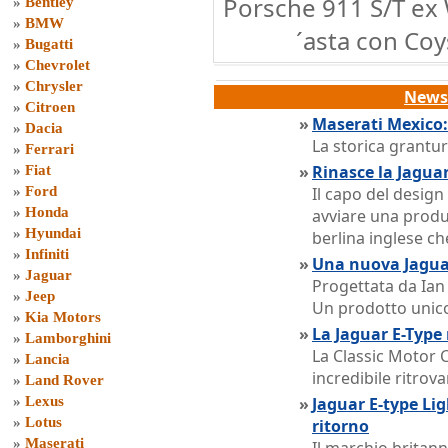
Porsche 911 S/T ex W
»
Bentley
»
BMW
´asta con Coy
»
Bugatti
»
Chevrolet
»
Chrysler
News 
»
Citroen
»
Maserati Mexico: 
»
Dacia
La storica grantu
»
Ferrari
»
Rinasce la Jagua
»
Fiat
»
Ford
Il capo del design
»
Honda
avviare una produz
»
Hyundai
berlina inglese ch
»
Infiniti
»
Una nuova Jagu
»
Jaguar
Progettata da Ian
»
Jeep
Un prodotto unico
»
Kia Motors
»
La Jaguar E-Type
»
Lamborghini
La Classic Motor 
»
Lancia
incredibile ritrov
»
Land Rover
»
Lexus
»
Jaguar E-type Li
»
Lotus
ritorno
»
Maserati