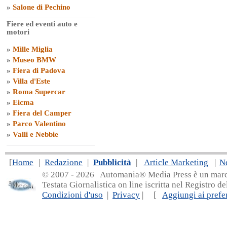
»
Salone di Pechino
Fiere ed eventi auto e
motori
»
Mille Miglia
»
Museo BMW
»
Fiera di Padova
»
Villa d'Este
»
Roma Supercar
»
Eicma
»
Fiera del Camper
»
Parco Valentino
»
Valli e Nebbie
[
Home
|
Redazione
|
Pubblicità
|
Article Marketing
|
N
© 2007 - 20
26 Automania® Media Press è un marchio 
Testata Giornalistica on line iscritta nel Registro d
Condizioni d'uso
|
Privacy
| [
Aggiungi ai prefer