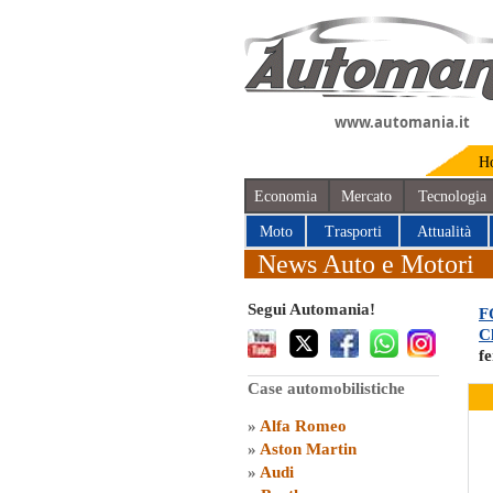
www.automania.it
H
Economia
Mercato
Tecnologia
Moto
Trasporti
Attualità
News Auto e Motori
Segui Automania!
F
C
fe
Case automobilistiche
»
Alfa Romeo
»
Aston Martin
»
Audi