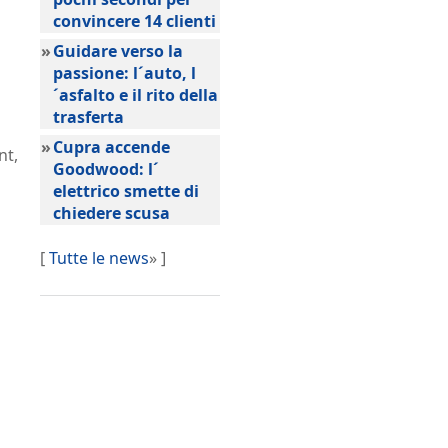
convincere 14 clienti
»
Guidare verso la
passione: l´auto, l
´asfalto e il rito della
trasferta
»
Cupra accende
nt,
Goodwood: l´
elettrico smette di
chiedere scusa
[
Tutte le news
» ]