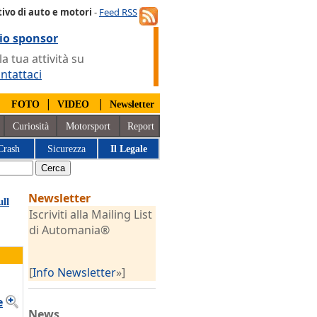
ivo di auto e motori
-
Feed RSS
io sponsor
 tua attività su
ntattaci
|
|
|
FOTO
VIDEO
Newsletter
Curiosità
Motorsport
Report
Crash
Sicurezza
Il Legale
Newsletter
ll
Iscriviti alla Mailing List
di Automania®
[
Info Newsletter
»]
e
News