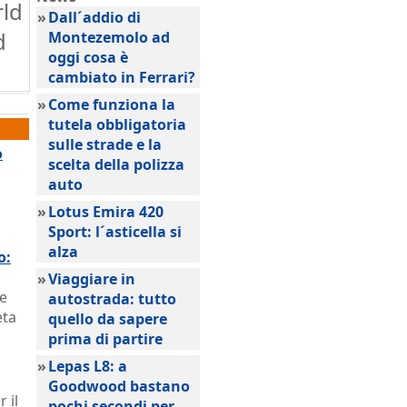
rld
»
Dall´addio di
d
Montezemolo ad
oggi cosa è
cambiato in Ferrari?
»
Come funziona la
tutela obbligatoria
sulle strade e la
o
scelta della polizza
auto
»
Lotus Emira 420
Sport: l´asticella si
alza
o:
»
Viaggiare in
le
autostrada: tutto
eta
quello da sapere
prima di partire
»
Lepas L8: a
Goodwood bastano
 il
pochi secondi per