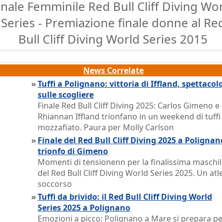
inale Femminile Red Bull Cliff Diving Wo
Series - Premiazione finale donne al Re
Bull Cliff Diving World Series 2015
News Correlate
»
Tuffi a Polignano: vittoria di Iffland, spettacol
sulle scogliere
Finale Red Bull Cliff Diving 2025: Carlos Gimeno e
Rhiannan Iffland trionfano in un weekend di tuffi
mozzafiato. Paura per Molly Carlson
»
Finale del Red Bull Cliff Diving 2025 a Polignan
trionfo di Gimeno
Momenti di tensionenn per la finalissima maschi
del Red Bull Cliff Diving World Series 2025. Un atl
soccorso
»
Tuffi da brivido: il Red Bull Cliff Diving World
Series 2025 a Polignano
Emozioni a picco: Polignano a Mare si prepara per