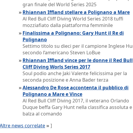
gran finale del World Series 2025
»
Rhiannan Iffland stellare a Polignano a Mare
Al Red Bull Cliff Diving World Series 2018 tuffi
mozziafiato dalla piattaforma femminile
»
Finalissima a Polignano: Gary Hunt il Re di
Polignano
Settimo titolo su dieci per il campione Inglese Hu
secondo l’americano Steven LoBue
»
Rhiannan Iffland vince per le donne il Red Bull
Cliff Diving Worls Series 2017
Soul podio anche Jaki Valente felicissima per la
seconda posizione e Anna Bader terza
»
Alessandro De Rose accontenta il pubblico di
Polignano a Mare e Vince
Al Red Bull Cliff Diving 2017, il veterano Orlando
Duque beffa Gary Hunt nella classifica assoluta e
balza al comando
Altre news correlate
»
]