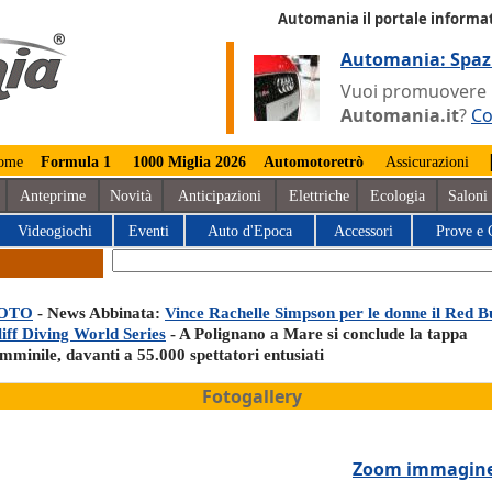
Automania il portale informat
Automania: Spaz
Vuoi promuovere la
Automania.it
?
Co
ome
Formula 1
1000 Miglia 2026
Automotoretrò
Assicurazioni
Anteprime
Novità
Anticipazioni
Elettriche
Ecologia
Saloni
Videogiochi
Eventi
Auto d'Epoca
Accessori
Prove e 
OTO
- News Abbinata:
Vince Rachelle Simpson per le donne il Red Bu
liff Diving World Series
- A Polignano a Mare si conclude la tappa
mminile, davanti a 55.000 spettatori entusiati
Fotogallery
Zoom immagin