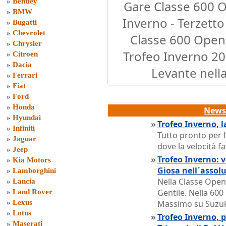
»
Bentley
Gare Classe 600 
»
BMW
Inverno - Terzetto
»
Bugatti
»
Chevrolet
Classe 600 Open/
»
Chrysler
Trofeo Inverno 20
»
Citroen
»
Dacia
Levante nella
»
Ferrari
»
Fiat
»
Ford
»
Honda
News 
»
Hyundai
»
Trofeo Inverno, l
»
Infiniti
Tutto pronto per 
»
Jaguar
dove la velocità 
»
Jeep
»
Trofeo Inverno: 
»
Kia Motors
Giosa nell´assol
»
Lamborghini
Nella Classe Open v
»
Lancia
Gentile. Nella 600
»
Land Rover
»
Lexus
Massimo su Suzu
»
Lotus
»
Trofeo Inverno, 
»
Maserati