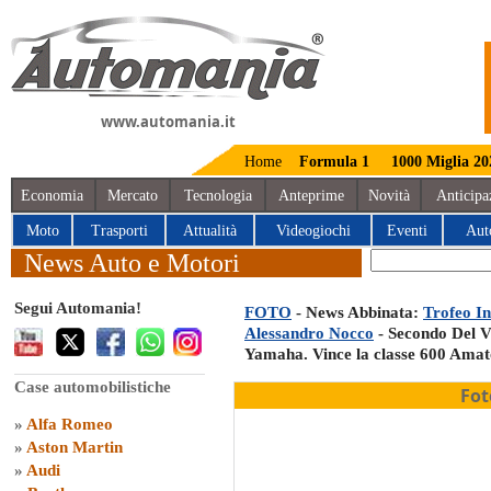
www.automania.it
Home
Formula 1
1000 Miglia 20
Economia
Mercato
Tecnologia
Anteprime
Novità
Anticipa
Moto
Trasporti
Attualità
Videogiochi
Eventi
Aut
News Auto e Motori
Segui Automania!
FOTO
- News Abbinata:
Trofeo In
Alessandro Nocco
- Secondo Del V
Yamaha. Vince la classe 600 Amat
Case automobilistiche
Fot
»
Alfa Romeo
»
Aston Martin
»
Audi