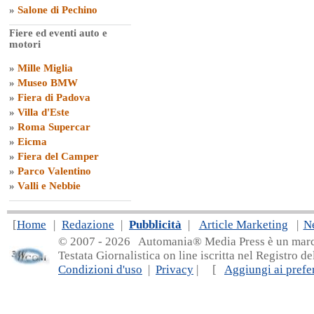
»
Salone di Pechino
Fiere ed eventi auto e
motori
»
Mille Miglia
»
Museo BMW
»
Fiera di Padova
»
Villa d'Este
»
Roma Supercar
»
Eicma
»
Fiera del Camper
»
Parco Valentino
»
Valli e Nebbie
[
Home
|
Redazione
|
Pubblicità
|
Article Marketing
|
N
© 2007 - 20
26 Automania® Media Press è un marchio 
Testata Giornalistica on line iscritta nel Registro d
Condizioni d'uso
|
Privacy
| [
Aggiungi ai prefer