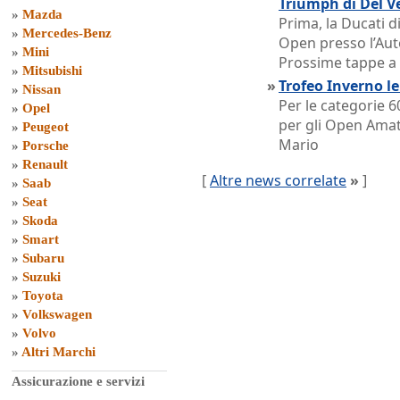
Triumph di Del V
»
Mazda
Prima, la Ducati di
»
Mercedes-Benz
Open presso l’Aut
»
Mini
Prossime tappe a
»
Mitsubishi
»
Trofeo Inverno l
»
Nissan
Per le categorie 6
»
Opel
per gli Open Amat
»
Peugeot
Mario
»
Porsche
»
Renault
[
Altre news correlate
»
]
»
Saab
»
Seat
»
Skoda
»
Smart
»
Subaru
»
Suzuki
»
Toyota
»
Volkswagen
»
Volvo
»
Altri Marchi
Assicurazione e servizi